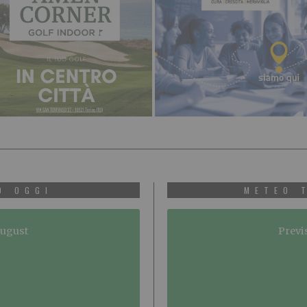
O OGGI
METEO 
August
Previ