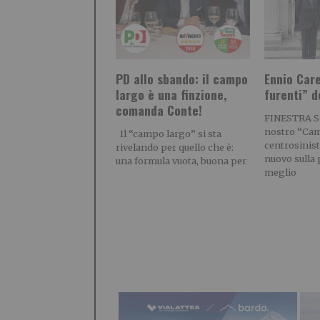
PD allo sbando: il campo
Ennio Care
largo è una finzione,
furenti” d
comanda Conte!
FINESTRA 
nostro “Cam
Il “campo largo” si sta
centrosinistr
rivelando per quello che è:
nuovo sulla p
una formula vuota, buona per
meglio