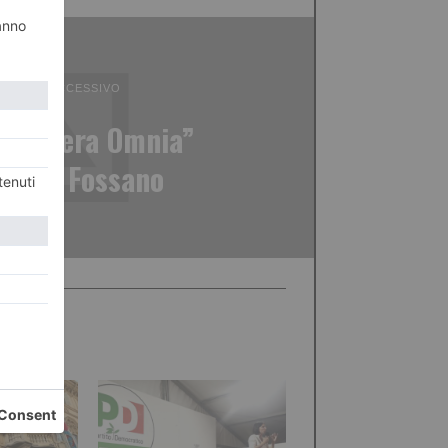
ICOLO SUCCESSIVO
do Opera Omnia”
cina a Fossano