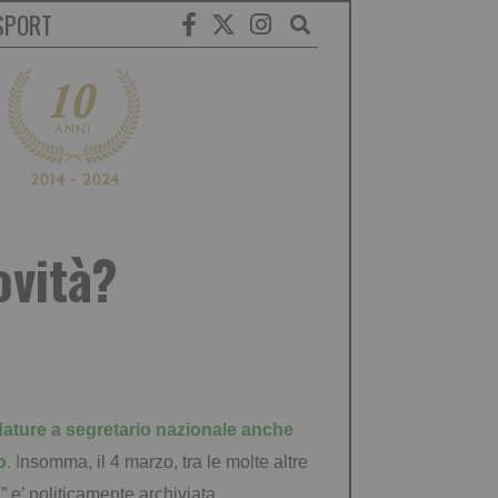
SPORT
ovità?
dature a segretario
nazionale anche
o
. I
nsomma, il 4 marzo, tra le molte altre
 e’ politicamente archiviata.