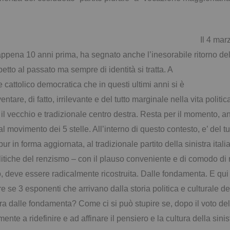
Il 4 mar
o appena 10
anni prima, ha segnato anche l’inesorabile ritorno dell
etto al passato ma sempre di identità si tratta. A
 cattolico democratica che in questi ultimi anni si è
ntare, di fatto, irrilevante e del tutto marginale nella vita
politi
 il vecchio e
tradizionale centro destra. Resta per il momento, an
 movimento dei 5 stelle. All’interno di questo contesto, e’ del 
pur in forma aggiornata, al tradizionale partito della sinistra ital
olitiche del renzismo – con il plauso conveniente e di comodo di m
 deve essere radicalmente ricostruita. Dalle fondamenta. E qui 
re se 3 esponenti che arrivano dalla storia politica e culturale 
stra dalle fondamenta? Come ci si può stupire se, dopo il voto del 
ente a ridefinire e ad affinare il pensiero e la cultura della sin