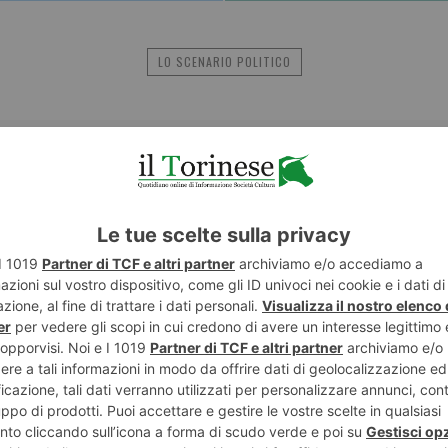
LO SCENARIO POLITICO
NESE
POST RECENTI