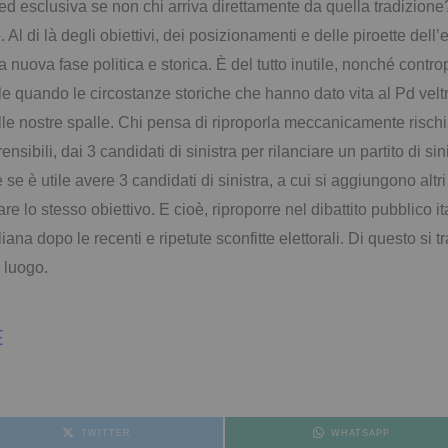
 ed esclusiva se non chi arriva direttamente da quella tradizion
Al di là degli obiettivi, dei posizionamenti e delle piroette dell
 nuova fase politica e storica. È del tutto inutile, nonché
controp
ale quando le
circostanze storiche che hanno dato vita al Pd vel
alle nostre spalle. Chi pensa di riproporla meccanicamente
risch
ensibili, dai
3 candidati di sinistra per rilanciare un partito di s
e se è utile avere 3 candidati di sinistra, a cui si aggiungono altr
are lo stesso
obiettivo. E cioè, riproporre nel dibattito pubblico ita
aliana dopo le recenti e ripetute sconfitte elettorali. Di questo si
t
i luogo.
E
TWITTER
WHATSAPP