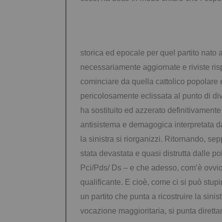
storica ed epocale per quel partito nat
necessariamente aggiornate e riviste risp
cominciare da quella cattolico popolare e
pericolosamente eclissata al punto di dive
ha sostituito ed azzerato definitivamente
antisistema
e demagogica interpretata dal
la sinistra si riorganizzi. Ritornando, sep
stata devastata e quasi distrutta dalle p
Pci/Pds/ Ds – e che adesso, com’è ovvio,
qualificante. E cioè, come ci si può stupi
un partito che punta a ricostruire la sini
vocazione maggioritaria, si punta direttam