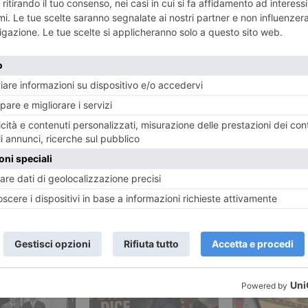
ART
ENTE
“Leonar
amorati
affas
RECENTI: