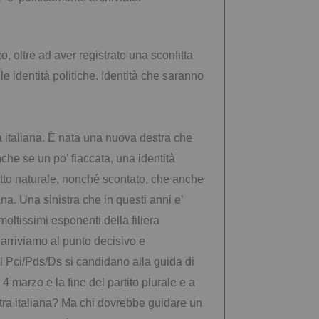
zo, oltre ad aver registrato una sconfitta
e identità politiche. Identità che saranno
ca italiana. È nata una nuova destra che
che se un po’ fiaccata, una identità
tutto naturale, nonché scontato, che anche
iana. Una sinistra che in questi anni e’
oltissimi esponenti della filiera
arriviamo al punto decisivo e
del Pci/Pds/Ds si candidano alla guida di
4 marzo e la fine del partito plurale e a
istra italiana? Ma chi dovrebbe guidare un