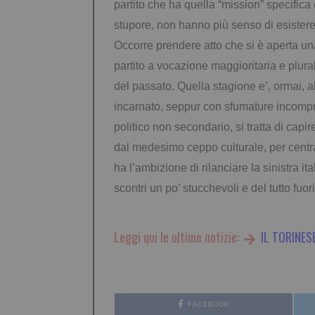
partito che ha quella “mission” specifica
stupore, non hanno più senso di esistere. 
Occorre prendere atto che si è aperta una
partito a vocazione maggioritaria e plur
del
passato. Quella stagione e’, ormai, 
incarnato, seppur con sfumature incompr
politico
non secondario, si tratta di capir
dal medesimo ceppo culturale, per centr
ha
l’ambizione di rilanciare la sinistra it
scontri un po’ stucchevoli e del tutto fuor
Leggi qui le ultime notizie:
IL TORINES
FACEBOOK