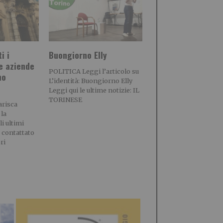
i i
Buongiorno Elly
le aziende
POLITICA Leggi l’articolo su
no
L’identità: Buongiorno Elly
Leggi qui le ultime notizie: IL
TORINESE
arisca
la
i ultimi
 contattato
ri