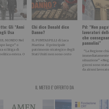
tto: Gli “Anni
Chi dice Donald dice
Pd: “Non pagat
egli Usa
Danno?
lavoratori del
che consegna
SUL MONDO Nel
IL PUNTASPILLI di Luca
pannolini”
po largo” o
Martina Il principale
a si litiga di
patrimonio strategico degli
“La Regione chi
olitica estera. O
Stati Uniti non sono certo
immediatamente 
situazione” «Negl
giorni sono stato
da alcuni lavorato
IL METEO E' OFFERTO DA