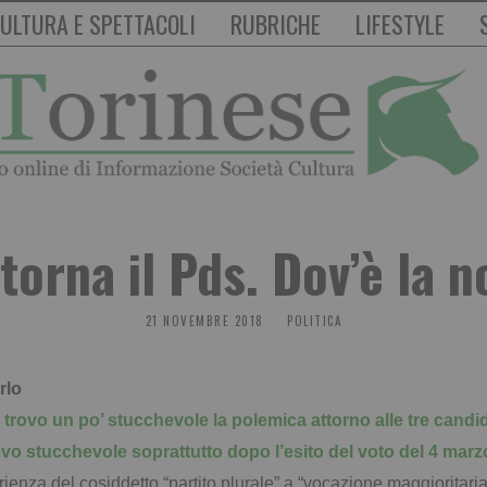
ULTURA E SPETTACOLI
RUBRICHE
LIFESTYLE
itorna il Pds. Dov’è la n
21 NOVEMBRE 2018
POLITICA
rlo
rovo un po’ stucchevole la polemica attorno alle tre candi
rovo stucchevole soprattutto dopo l’esito del
voto del 4 marz
ienza del cosiddetto “partito plurale” a “vocazione maggioritaria”