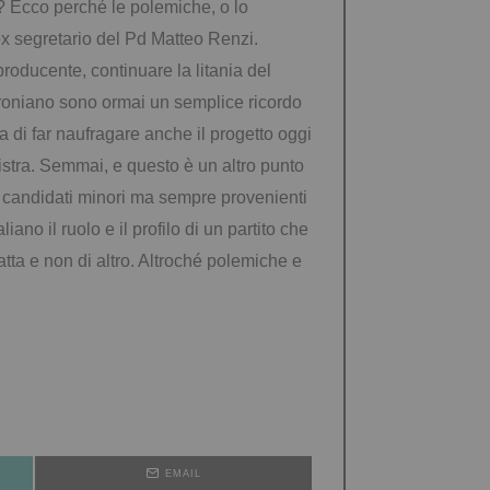
e? Ecco perché le polemiche, o lo
’ex segretario del Pd Matteo Renzi.
roducente, continuare la litania del
troniano sono ormai un semplice ricordo
ia di far naufragare anche il progetto oggi
inistra. Semmai, e questo è un altro punto
i
candidati minori ma sempre provenienti
liano il ruolo e il profilo di un partito che
ratta e non di altro. Altroché polemiche e
EMAIL