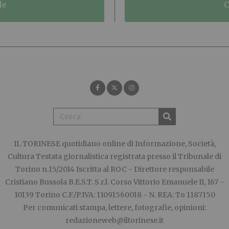
le
IL TORINESE
quotidiano online di Informazione, Società,
Cultura Testata giornalistica registrata presso il Tribunale di
Torino n.15/2014 Iscritta al ROC - Direttore responsabile
Cristiano Bussola B.E.S.T. S.r.l. Corso Vittorio Emanuele II, 167 -
10139 Torino C.F./P.IVA: 11091560018 - N. REA: To 1187150
Per comunicati stampa, lettere, fotografie, opinioni:
redazioneweb@iltorinese.it