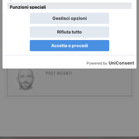
5 LUGLIO 2018
In estate, non t-osare!
REDAZIONE IL TORINESE
POST RECENTI