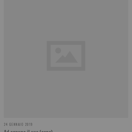
24 GENNAIO 2019
Ad ognuno il suo (cane)