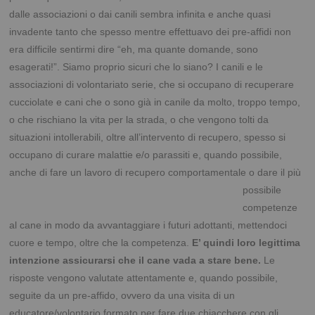
dalle associazioni o dai canili sembra infinita e anche quasi
invadente tanto che spesso mentre effettuavo dei pre-affidi non
era difficile sentirmi dire “eh, ma quante domande, sono
esagerati!”. Siamo proprio sicuri che lo siano? I canili e le
associazioni di volontariato serie, che si occupano di recuperare
cucciolate e cani che o sono già in canile da molto, troppo tempo,
o che rischiano la vita per la strada, o che vengono tolti da
situazioni intollerabili, oltre all’intervento di recupero, spesso si
occupano di curare malattie e/o parassiti e, quando possibile,
anche di fare un lavoro di recupero comportamentale o dare il più
possibile
competenze
al cane in modo da avvantaggiare i futuri adottanti, mettendoci
cuore e tempo, oltre che la competenza.
E’ quindi loro legittima
intenzione assicurarsi che il cane vada a stare bene.
Le
risposte vengono valutate attentamente e, quando possibile,
seguite da un pre-affido, ovvero da una visita di un
educatore/volontario formato per fare due chiacchere con gli