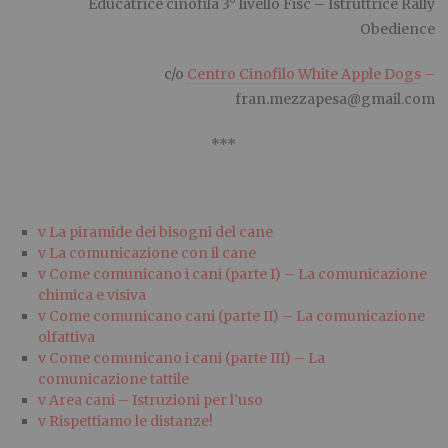
Educatrice cinofila 3° livello Fisc – Istruttrice Rally
Obedience
c/o
Centro Cinofilo White Apple Dogs
–
fran.mezzapesa@gmail.com
***
v
La piramide dei bisogni del cane
v
La comunicazione con il cane
v
Come comunicano i cani (parte I) – La comunicazione
chimica e visiva
v
Come comunicano cani (parte II) – La comunicazione
olfattiva
v
Come comunicano i cani (parte III) – La
comunicazione tattile
v
Area cani – Istruzioni per l’uso
v
Rispettiamo le distanze!