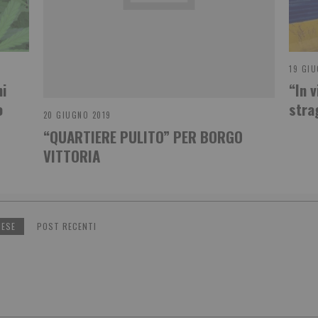
19 GIU
ni
“In v
o
stra
20 GIUGNO 2019
“QUARTIERE PULITO” PER BORGO
VITTORIA
NESE
POST RECENTI