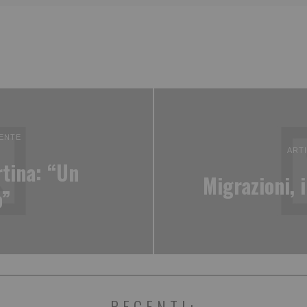
ENTE
ART
tina: “Un
Migrazioni, i
o”
RECENTI: