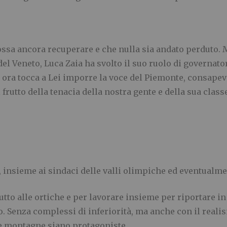
ssa ancora recuperare e che nulla sia andato perduto. M
el Veneto, Luca Zaia ha svolto il suo ruolo di governat
 ora tocca a Lei imporre la voce del Piemonte, consapev
frutto della tenacia della nostra gente e della sua classe
, insieme ai sindaci delle valli olimpiche ed eventualm
 tutto alle ortiche e per lavorare insieme per riportare
to. Senza complessi di inferiorità, ma anche con il real
re montagne siano protagoniste.