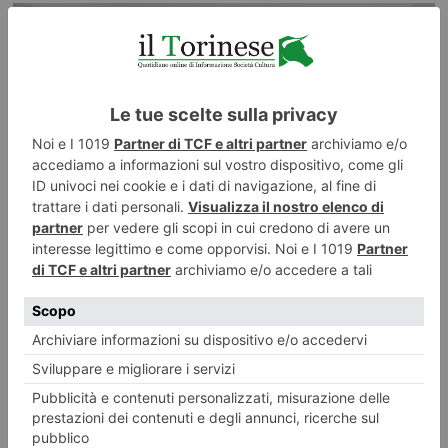
Nuovi orari Nidi comunali: coinvolti 77 Comuni piemontesi
Dalla Regione 1,5 milioni di euro per ampliare gli orari dei servizi a parità
di tariffa