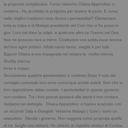
la proposta complessiva .Forse neanche Chiara Appendino ci
credeva . Ha accettato la proposta per dovere di parte. E come
nelle migliori tradizioni cosa dicono i pentastellati? Elementare,
tutta la colpa e di Malagò presidente del Coni che ci ha preso in
giro. Loro nel dare la colpa a qualcuno altro ce l’hanno nel Dna.
Non ne possono fare a meno. Costituisce una solida base teorica
del loro agire politico. Infatti meno fanno, meglio é per tutti.
Eppure Chiara si era impegnata nel sedare la rivolta
interna.
Rivolta interna
forse è troppo.
Sicuramente qualche pentastellato é contento.Dopo il voto del
consiglio comunale loro sono comunque andati avanti. Non che la
loro opposizione abbia contato. I pentastellati in questo governo
non contano. Tra i loro primati passerà alla storia il non contare.
Vediamo nel dettaglio. Chiara Appendino: ci hanno scaricato con
un accordo Sala e Giorgetti. Versione Malagò ( Coni ): sono un
esecutore. Decide i governo. Non reggeva come proposta quella
di tre luoghi cosi distanti. Ho chiesto ai rispettivi sindaci di Cortina