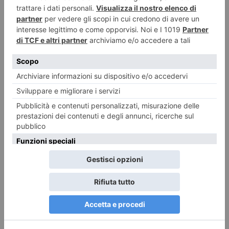
Rete Ferroviaria Italiana (Gruppo FS) ha programmato interventi di
manutenzione straordinaria lungo la linea ferroviaria Torino-Modane,
Daniela Florea: uccisa dall’ex che non accettava la fine della
relazione?
Il movente dell’assassinio di Daniela Florea sarebbe il rifiuto da parte
dell’uomo della fine della relazione.