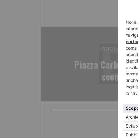
ARTICOLO PRECED
Piazza Carlo Feli
sconosci