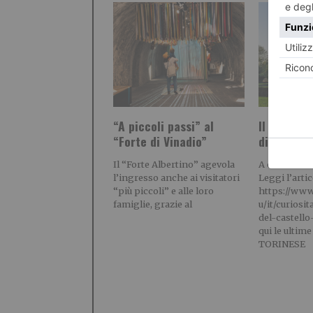
“A piccoli passi” al
Il fantasm
“Forte di Vinadio”
di Agliè
Il “Forte Albertino” agevola
A cura di Pi
l’ingresso anche ai visitatori
Leggi l’artic
“più piccoli” e alle loro
https://www
famiglie, grazie al
u/it/curiosi
del-castello
qui le ultime
TORINESE