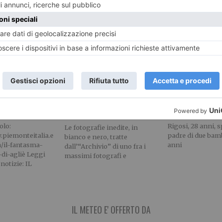
a del castello
“Mario Dondero.
La locomotiva 
Inediti”. Al “Forte di
(e di Pietro Ri
Bard”
emonteitalia.eu
Il fuochista anar
olo:
Rigosi, 28 anni, 
Le fotografie inedite, in
.piemonteitalia.e
padre di due bamb
bianco e nero, tratte
ta/il-fantasma-
anni
dall’“Archivio” di uno fra i
-di-agliè Leggi
massimi fotografi e
 notizie: IL
IL METEO E' OFFERTO DA