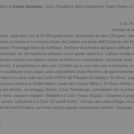
ibuto di
Intesa Sanpaolo
, Socio Fondatore della Fondazione Teatro Regio, e
Il St. 
l’evento di 
isce, ogni anno, più di 10.000 partecipanti, provenienti da oltre 120 paesi, per
rum si inserisce il concerto diretto da Cadario sul podio dell’Orchestra del Ma
hestra I Pomeriggi Musicali di Milano. Direttore d’orchestra dal gesto raffinato
vincenti, sia nel repertorio sinfonico sia in quello operistico. Cadario rivolg
izione vista la sua duplice natura di direttore e compositore. Giuseppe Verdi,
oncerto. Il programma si apre con i
Quattro pezzi sacri
per coro e orchestra, scr
niti e pubblicati in un corpus unico dall’editore Giulio Ricordi e da quel momen
e Maria
(su versi tratti dal Canto XXXIII del Paradiso di Dante) e
Te Deum
; so
ecuzione italiana di
Stabat Mater
,
Laudi alla Vergine Maria
e
Te Deum
diretta 
a del destino
, un omaggio dovuto a San Pietroburgo, considerato che la prima 
i Verdi, vengono eseguiti i Ballabili e il Coro “Fuoco di gioia”. Chiudono il p
 ovvero: la
Sinfonia
e il Coro “Gli arredi festivi”. Ancora una volta il Regio, ec
ale del nostro Paese, nel nome del più grande compositore italiano: Giuseppe 
E