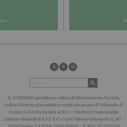
era
IL TORINESE
quotidiano online di Informazione, Società,
Cultura Testata giornalistica registrata presso il Tribunale di
Torino n.15/2014 Iscritta al ROC - Direttore responsabile
Cristiano Bussola B.E.S.T. S.r.l. Corso Vittorio Emanuele II, 167 -
10139 Torino C.F./P.IVA: 11091560018 - N. REA: To 1187150