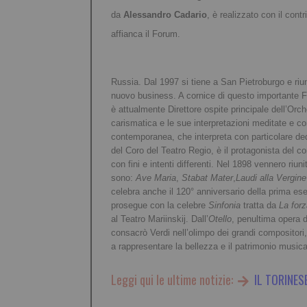
da
Alessandro Cadario
, è realizzato con il contr
affianca il Forum.
Russia. Dal 1997 si tiene a San Pietroburgo e riun
nuovo business. A cornice di questo importante Fo
è attualmente Direttore ospite principale dell’Orc
carismatica e le sue interpretazioni meditate e con
contemporanea, che interpreta con particolare ded
del Coro del Teatro Regio, è il protagonista del c
con fini e intenti differenti. Nel 1898 vennero riu
sono:
Ave Maria
,
Stabat Mater
,
Laudi alla Vergin
celebra anche il 120° anniversario della prima es
prosegue con la celebre
Sinfonia
tratta da
La forz
al Teatro Mariinskij. Dall’
Otello
, penultima opera d
consacrò Verdi nell’olimpo dei grandi compositori,
a rappresentare la bellezza e il patrimonio music
Leggi qui le ultime notizie:
IL TORINES