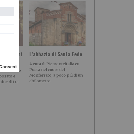
di Guccini
L’abbazia di Santa Fede
gosi)
A cura di Piemonteitalia.eu
Posta nel cuore del
chico Pietro
Monferrato, a poco più di un
sposato e
chilometro
ine di tre