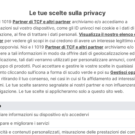
ART
ENTE
PRO.CIVI.C
ce, questa
ATTIVO DA
uta
P
RECENTI: