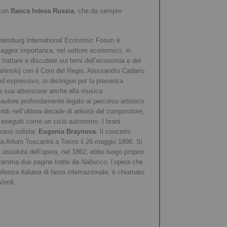
 con
Banca Intesa Russia
, che da sempre
Petersburg International Economic Forum è
maggior importanza, nel settore economico, in
 trattare e discutere sui temi dell’economia e del
riinskij con il Coro del Regio. Alessandro Cadario
 ed espressivo, si distingue per la presenza
e la sua attenzione anche alla musica
 autore profondamente legato al percorso artistico
itti nell’ultima decade di attività del compositore,
to eseguiti come un ciclo autonomo. I brani
prano solista:
Eugenia Braynova
. Il concerto
da Arturo Toscanini a Torino il 26 maggio 1898. Si
assoluta dell’opera, nel 1862, ebbe luogo proprio
rogramma due pagine tratte da
Nabucco
, l’opera che
cellenza italiana di fama internazionale, è chiamato
Verdi.