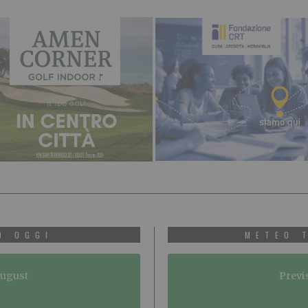
O OGGI
METEO 
August
Previ