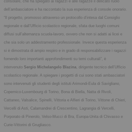
consolare, che ha spiegato ai ragazzi e alle ragazze il delicato ruolo
dell’ambasciatore e ha raccontato la sua esperienza di console onorario.
“Il progetto, promosso attraverso un protocollo d’intesa dal Consiglio
regionale e dall’Ufficio scolastico regionale, sfata due luoghi comuni
diffusi sull’alternanza scuola-lavoro, ovvero che non si adatti ai licei e
che sia solo un addestramento professionale. Invece questa esperienza
si è dimostrata di ampio respiro e in grado di responsabilizzare i ragazzi
fornendo loro importanti approfondimenti su temi culturali”, è
intervenuto
Sergio Michelangelo Blazina
, dirigente tecnico dell’Ufficio
scolastico regionale. A spiegare i progetti di cui sono stati ambasciatori
sono intervenuti gli studenti degli istituti Arimondi-Eula di Savigliano,
Copernico-Luxembourg di Torino, Bona di Biella, Natta di Rivoli,
Cattaneo, Valsalice, Spinelli, Vittoria e Alfieri di Torino, Vittone di Chieri,
Vercelli di Asti, Calamandrei di Crescentino, Lagrangia di Vercelli,
Porporato di Pinerolo, Velso-Mucci di Bra, Europa-Unita di Chivasso e
Curie-Vittorini di Grugliasco.