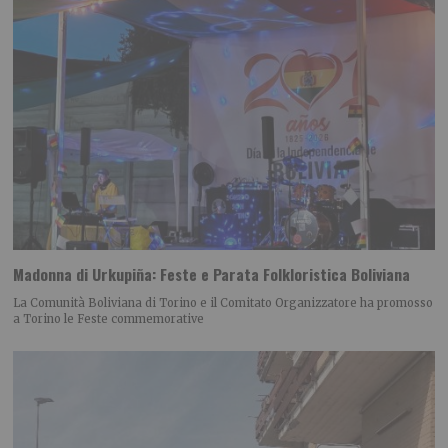
Madonna di Urkupiña: Feste e Parata Folkloristica Boliviana
La Comunità Boliviana di Torino e il Comitato Organizzatore ha promosso
a Torino le Feste commemorative