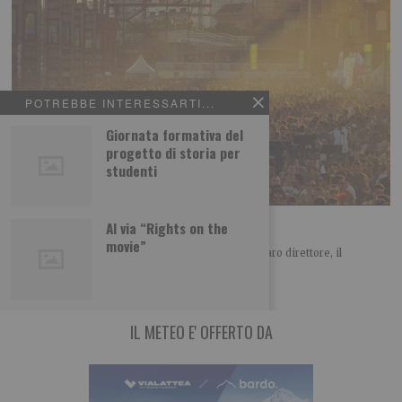
POTREBBE INTERESSARTI...
Giornata formativa del
progetto di storia per
studenti
“No alla ‘privatizzazione’ del Parco Dora”
Al via “Rights on the
movie”
LETTERA APERTA SUL KAPPA FUTURFESTIVAL Caro direttore, il
Comitato spontaneo Dora Spina Tre è un gruppo
IL METEO E' OFFERTO DA