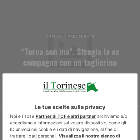
ARTICOLO PRECEDENTE
“Torna con me”. Sfregia la ex
compagna con un taglierino