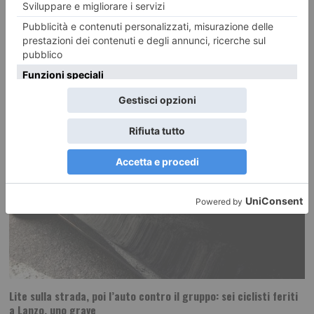
«Opere strategiche di interesse nazionale» L’emergenza acqua e la
necessità di programmare nuove infrastrutture per garantire
Lite sulla strada, poi l’auto contro il gruppo: sei ciclisti feriti
a Lanzo, uno grave