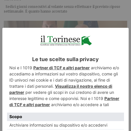
Sedici giorni consecutivi al volante senza effettuare il previsto riposo
settimanale. È quanto hanno accertato
Emergenza idrica, Piemonte e Liguria puntano sugli invasi