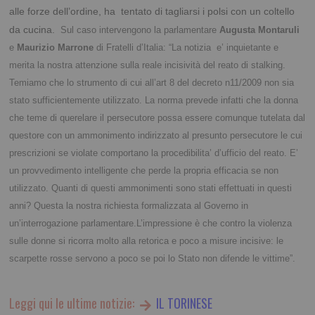
alle forze dell’ordine, ha tentato di tagliarsi i polsi con un coltello
da cucina.
Sul caso intervengono la parlamentare
Augusta Montaruli
e
Maurizio Marrone
di Fratelli d’Italia: “La notizia e’ inquietante e
merita la nostra attenzione sulla reale incisività del reato di stalking.
Temiamo che lo strumento di cui all’art 8 del decreto n11/2009 non sia
stato sufficientemente utilizzato. La norma prevede infatti che la donna
che teme di querelare il persecutore possa essere comunque tutelata dal
questore con un ammonimento indirizzato al presunto persecutore le cui
prescrizioni se violate comportano la procedibilita’ d’ufficio del reato. E’
un provvedimento intelligente che perde la propria efficacia se non
utilizzato. Quanti di questi ammonimenti sono stati effettuati in questi
anni? Questa la nostra richiesta formalizzata al Governo in
un’interrogazione parlamentare.
L’impressione è che contro la violenza
sulle donne si ricorra molto alla retorica e poco a misure incisive: le
scarpette rosse servono a poco se poi lo Stato non difende le vittime”.
Leggi qui le ultime notizie:
IL TORINESE