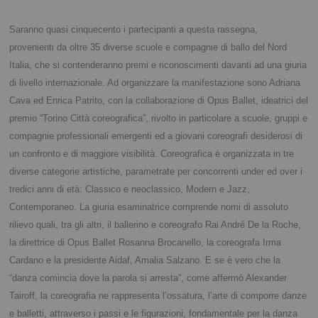
Saranno quasi cinquecento i partecipanti a questa rassegna,
provenienti da oltre 35 diverse scuole e compagnie di ballo del Nord
Italia, che si contenderanno premi e riconoscimenti davanti ad una giuria
di livello internazionale. Ad organizzare la manifestazione sono Adriana
Cava ed Enrica Patrito, con la collaborazione di Opus Ballet, ideatrici del
premio “Torino Città coreografica”, rivolto in particolare a scuole, gruppi e
compagnie professionali emergenti ed a giovani coreografi desiderosi di
un confronto e di maggiore visibilità.
Coreografica è organizzata in tre
diverse categorie artistiche, parametrate per concorrenti under ed over i
tredici anni di età: Classico e neoclassico, Modern e Jazz,
Contemporaneo. La giuria esaminatrice comprende nomi di assoluto
rilievo quali, tra gli altri, il ballerino e coreografo Rai André De la Roche,
la direttrice di Opus Ballet Rosanna Brocanello, la coreografa Irma
Cardano e la presidente Aidaf, Amalia Salzano.
E se è vero che la
“danza comincia dove la parola si arresta”, come affermò Alexander
Tairoff, la coreografia ne rappresenta l’ossatura, l’arte di comporre danze
e balletti, attraverso i passi e le figurazioni, fondamentale per la danza