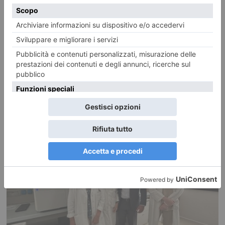
Parcheggio disabili a Mirafiori occupato da camion
Caro direttore, siamo al quartiere Mirafiori. Una ditta che sta lavorando
alla ristrutturazione di un appartamento,