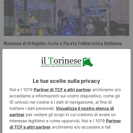
Madonna di Urkupiña: Feste e Parata Folkloristica Boliviana
La Comunità Boliviana di Torino e il Comitato Organizzatore ha promosso
a Torino le Feste commemorative