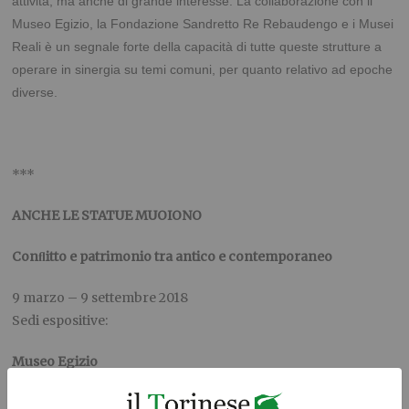
attività, ma anche di grande interesse. La collaborazione con il
Museo Egizio, la Fondazione Sandretto Re Rebaudengo e i Musei
Reali è un segnale forte della capacità di tutte queste strutture a
operare in sinergia su temi comuni, per quanto relativo ad epoche
diverse.
***
ANCHE LE STATUE MUOIONO
Conﬂitto e patrimonio tra antico e contemporaneo
9 marzo – 9 settembre 2018
Sedi espositive:
Museo Egizio
Fondazione Sandretto Re Rebaudengo
(chiude il 29 maggio