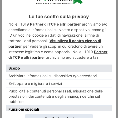
2018)
Musei Reali
(nel Salone delle Guardie Svizzere chiude il 3
giugno 2018)
Leggi qui le ultime notizie:
IL TORINESE
UN FILO CAPACE DI UNIRE TRE PRESTIGIOSE SEDI ESPOSITIVE (
MUSEO EGIZIO FONDAZIONE SANDRETTO RE REBAUDENGO E MUSEI R
EALI) E I REPERTI DEL PASSATO CON OPERE CONTEMPORANEE