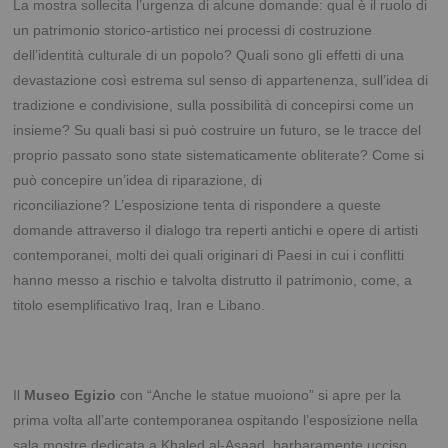
La mostra sollecita l’urgenza di alcune domande: qual è il ruolo di
un patrimonio storico-artistico nei processi di costruzione
dell’identità culturale di un popolo? Quali sono gli effetti di una
devastazione così estrema sul senso di appartenenza, sull’idea di
tradizione e condivisione, sulla possibilità di concepirsi come un
insieme? Su quali basi si può costruire un futuro, se le tracce del
proprio passato sono state sistematicamente obliterate? Come si
può concepire un’idea di riparazione, di
riconciliazione?
L’esposizione tenta di rispondere a queste
domande attraverso il dialogo tra reperti antichi e opere di artisti
contemporanei, molti dei quali originari di Paesi in cui i conflitti
hanno messo a rischio e talvolta distrutto il patrimonio, come, a
titolo esemplificativo Iraq, Iran e Libano.
Il
Museo Egizio
con “Anche le statue muoiono” si apre per la
prima volta all’arte contemporanea ospitando l’esposizione nella
sala mostre dedicata a Khaled al-Asaad, barbaramente ucciso