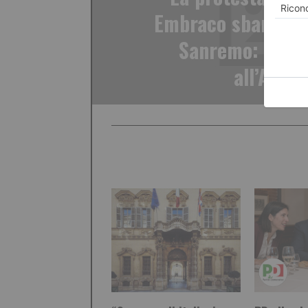
Embraco sbarca al 
Sanremo: in 50
all’Arist