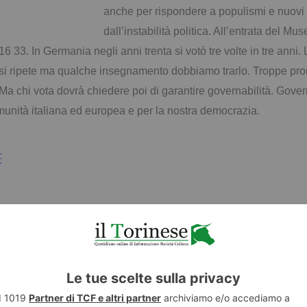
anche per rispondere a populismi e nuovi f
dall’instabilità politica. All’entrata del M
 16 33.
In Germania negli anni trenta si votò tre volte in tre anni.
on si ripete ma qualche insegnamento dobbiamo trarlo. T
roppe pro
Ma chi vota dovrà chiedere poi di garantire governabilità. Gover
munità italiana ed europea e per la nostra democrazia.
E
TWITTER
WHATSAPP
 LE FORZE POLITICHE SONO COMUNQUE CONDANNATE NEL TROVARE UN ACCORDO 