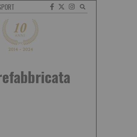
SPORT
refabbricata