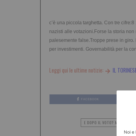
c’è una piccola targhetta. Con tre cifre:8
nazisti alle votazioni.Forse la storia n
palesemente false.Troppe prese in giro.
per investimenti.
Governabilità per la co
Leggi qui le ultime notizie:
IL TORINES
FACEBOOK
E DOPO IL VOTO? MI SA CHE