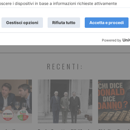
ART
Festival di
 davanti
on
RECENTI: