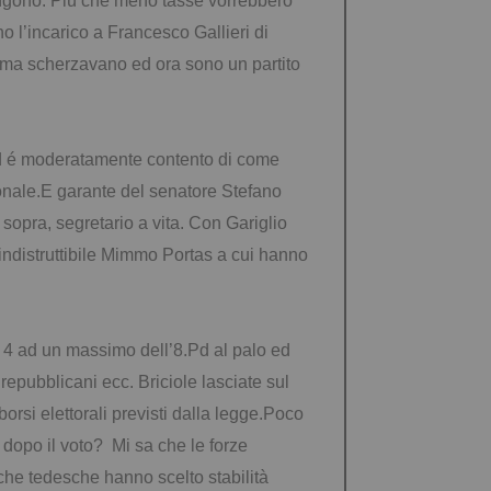
mangono. Più che meno tasse vorrebbero
no l’incarico a Francesco Gallieri di
rima scherzavano ed ora sono un partito
l Pd é moderatamente contento di come
onale.E garante del senatore Stefano
 sopra, segretario a vita. Con Gariglio
’indistruttibile Mimmo Portas a cui hanno
l 4 ad un massimo dell’8.Pd al palo ed
,
repubblicani ecc.
Briciole lasciate sul
si elettorali previsti dalla legge.
Poco
 dopo il voto? Mi sa che le forze
che tedesche hanno scelto stabilità