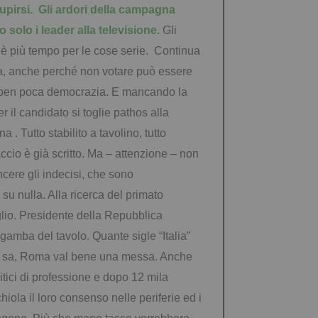
tupirsi. Gli ardori della campagna
 solo i leader alla televisione
.
Gli
 è più tempo per le cose serie.
Continua
, anche perché non votare può essere
 è ben poca democrazia. E mancando la
er il candidato si toglie pathos alla
 . Tutto stabilito a tavolino, tutto
ccio è già scritto. Ma – attenzione – non
ncere gli indecisi, che sono
su nulla. Alla ricerca del primato
iglio. Presidente della Repubblica
a gamba del tavolo.
Quante sigle “Italia”
a si sa, Roma val bene una messa. Anche
litici di professione e dopo 12 mila
hiola il loro consenso nelle periferie ed i