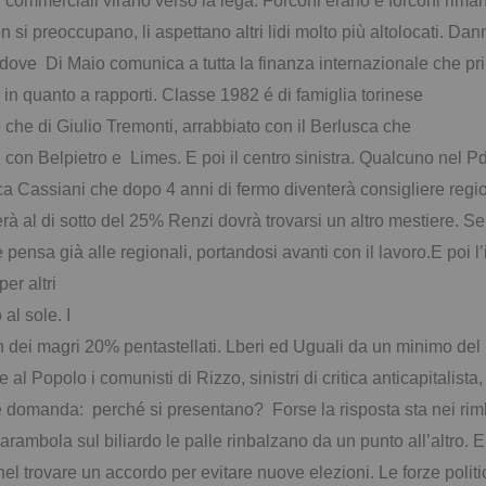
i commerciali virano verso la lega. Forconi erano e forconi ri
on si preoccupano, li aspettano altri lidi molto più altolocati. Dan
 dove Di Maio comunica a tutta la finanza internazionale che p
in quanto a rapporti. Classe 1982 é di famiglia torinese
che di Giulio Tremonti, arrabbiato con il Berlusca che
ali con Belpietro e Limes. E poi il centro sinistra. Qualcuno ne
 Cassiani che dopo 4 anni di fermo diventerà consigliere regi
rà al di sotto del 25% Renzi dovrà trovarsi un altro mestiere. Se
pensa già alle regionali, portandosi avanti con il lavoro.
E poi l
er altri
 al sole. I
on dei magri 20% pentastellati. Lberi ed Uguali da un minimo de
l Popolo i comunisti di Rizzo, sinistri di critica anticapitalista
domanda: perché si presentano? Forse la risposta sta nei rimbor
rambola sul biliardo le palle rinbalzano da un punto all’altro. E
trovare un accordo per evitare nuove elezioni. Le forze politi