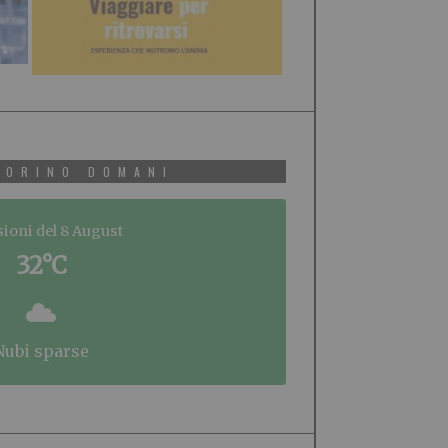
TORINO DOMANI
sioni del 8 August
32°C
nubi sparse