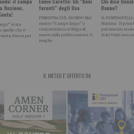
ando: il campo
Ennio Caretto: Gli “Anni
Chi dice Donal
a finzione,
furenti” degli Usa
Danno?
onte!
FINESTRA SUL MONDO Nel
IL PUNTASPILLI 
nostro “Campo largo” o
Martina Il princ
rgo” si sta
centrosinistra si litiga di
patrimonio strat
r quello che è:
nuovo sulla politica estera. O
Stati Uniti non s
 vuota, buona per
meglio
IL METEO E' OFFERTO DA