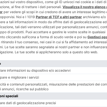
NESE
POST RECENTI
ENTE
lavoratori