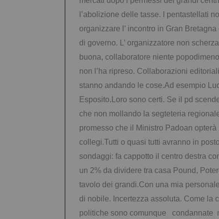
mercati dopo i permessi dei grandi centr
l’abolizione delle tasse.
I pentastellati n
organizzare l’ incontro in Gran Bretagna
di governo. L’ organizzatore
non scherza 
buona, collaboratore niente popodimeno 
non l’ha ripreso. Collaborazioni editori
stanno andando le cose.Ad esempio Luca
Esposito.Loro sono certi. Se il pd scende
che non mollando la segteteria regionale 
promesso che il Ministro Padoan opterà p
collegi.Tutti o quasi tutti avranno in posto
sondaggi: fa cappotto il centro destra c
un 2% da dividere tra casa Pound, Potere a
tavolo dei grandi.Con una mia personale 
di nobile.
Incertezza assoluta. Come la ca
politiche sono comunque condannate nel 