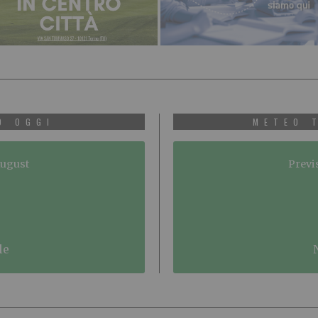
O OGGI
METEO 
August
Previ
le