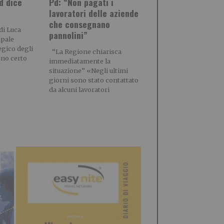
d dice
Pd: “Non pagati i
lavoratori delle aziende
che consegnano
di Luca
pannolini”
ipale
egico degli
“La Regione chiarisca
ono certo
immediatamente la
situazione” «Negli ultimi
giorni sono stato contattato
da alcuni lavoratori