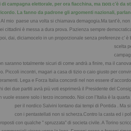
non
i di campagna elettorale, per ora fiacchina, ma
c’è da s
icordo.
La fanno da padrone gli argomenti nazionali, parlano
a. Al mio paese una volta si chiamava demagogia.Ma tant’è, non
ei cittadini è messa a dura prova. P
azienza sempre democratica
 poi, dai, diciamocelo in un proporzionale senza preferenze c’
scelta
p
campagna
n saranno totalmente sicuri di come andrà a finire, ma il canova
. Piccoli incontri, magari a casa di tizio o caio giusto per convi
hieramenti. Lega e Forza Italia concordi nel non essere d’accordo 
chi dei due partiti avrà più voti esprimerà il Presidente del Cons
n vuole essere solo i terzo incomodo. Noi con l’Italia è la quart
per il nordico Salvini lontano dai tempi di Pontida . M
con i pentastellati non si scherza.Contro la casta ed i po
proposti con qualche ” spruzzata” di societa civile. A Torino scricc