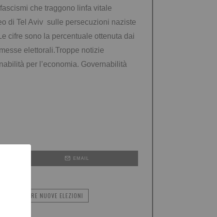
ascismi che traggono linfa vitale
useo di Tel Aviv sulle persecuzioni naziste
 Le cifre sono la percentuale ottenuta dai
messe elettorali.Troppe notizie
nabilità per l’economia.
Governabilità
EMAIL
PER EVITARE NUOVE ELEZIONI