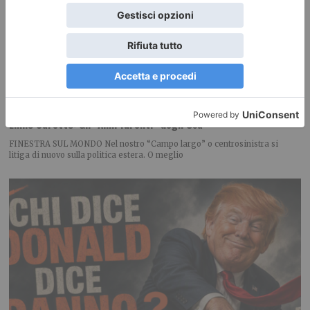
Ennio Caretto: Gli “Anni furenti” degli Usa
FINESTRA SUL MONDO Nel nostro “Campo largo” o centrosinistra si
litiga di nuovo sulla politica estera. O meglio