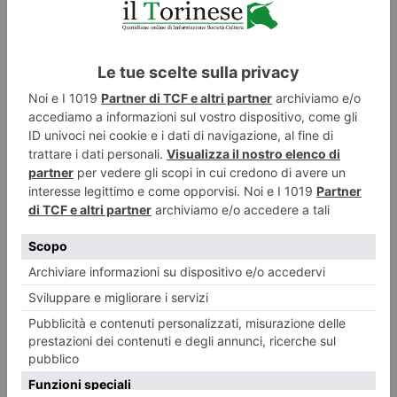
PD allo sbando: il campo largo è una finzione, comanda Conte!
Il “campo largo” si sta rivelando per quello che è: una formula vuota,
buona per