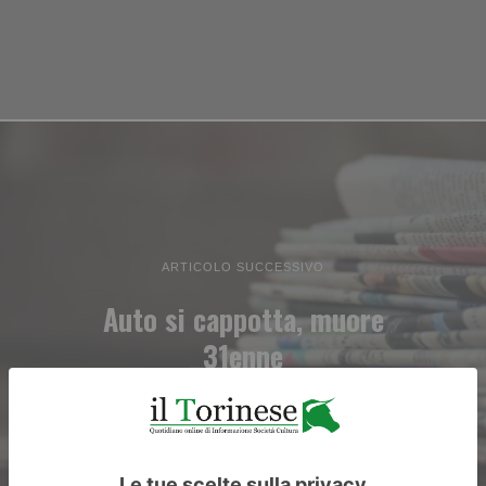
ARTICOLO SUCCESSIVO
Auto si cappotta, muore
31enne