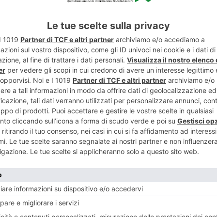
27 GENNAIO 2018
26 GEN
a
All’ospedale un 45enne tenta di
“Non
violentare donna di 84 anni
NESE
POST RECENTI