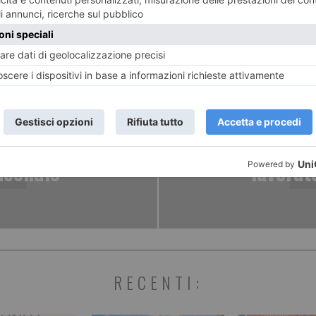
ENTE
ART
 euro ai
Mense scola
ncendio
lavorat
RECENTI: