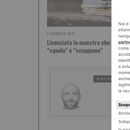
2 FEBBRAIO 2018
Licenziata la maestra che scrivev
“squola” e “sciaquone”
REDAZIONE IL TORI