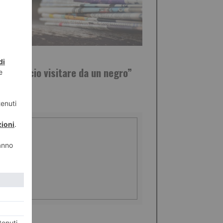
NAIO 2018
 mi faccio visitare da un negro”