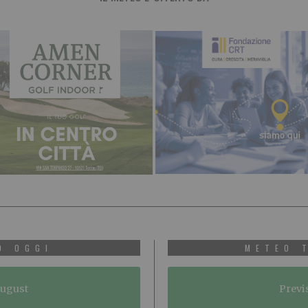
O OGGI
METEO 
August
Previ