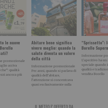
sto le nuove
Abitare bene significa
“Sprissetto”: l
 Borello
vivere meglio: quando la
Borello Super
ati?
salute diventa un valore
Informazione pr
della città
L’aperitivo ha un
ne promozionale
speciale quando 
luglio arriva
Informazione promozionale
qualità e tradizio
che”: qualità
Per anni, quando si parlava di
vendita Borello
ezzi ancora più
qualità dell’abitare,
l’attenzione si concentrava
quasi esclusivamente sulla
IL METEO E' OFFERTO DA