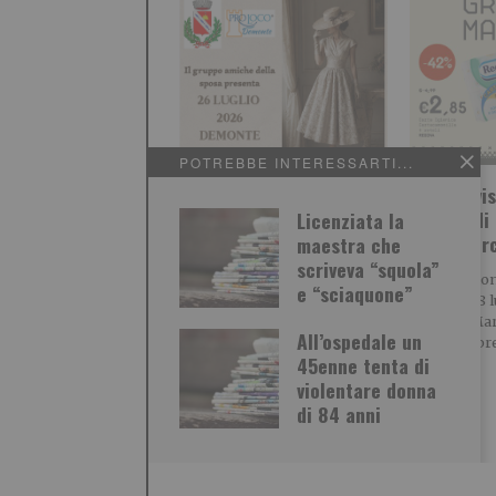
POTREBBE INTERESSARTI...
Hai già vi
Demonte torna a vestirsi
offerte di
Licenziata la
di storia: gli abiti
Supermerc
maestra che
d’epoca sfilano nel
scriveva “squola”
Informazio
cuore della Valle Stura
e “sciaquone”
Dal 13 al 28 
“Grandi Mar
Informazione promozionale
All’ospedale un
Borello e pr
Eleganza, memoria e
45enne tenta di
convivialità Un
violentare donna
appuntamento che racconta
la storia di un territorio Ci
di 84 anni