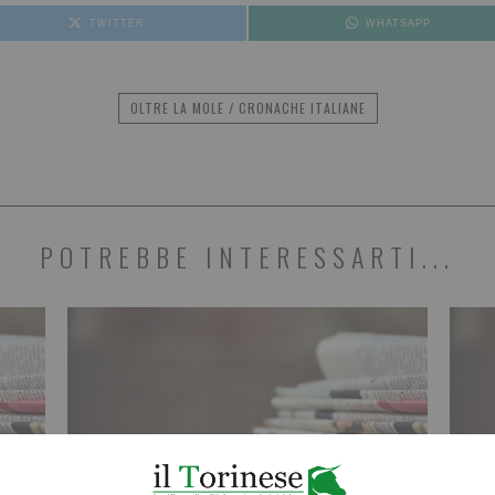
TWITTER
WHATSAPP
OLTRE LA MOLE / CRONACHE ITALIANE
POTREBBE INTERESSARTI...