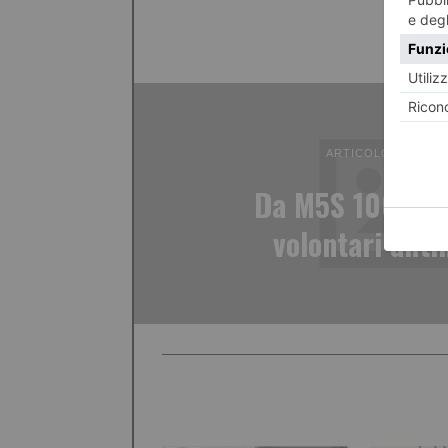
ARTICOLO PRECED
Da M5S 100 mila
volontari anti