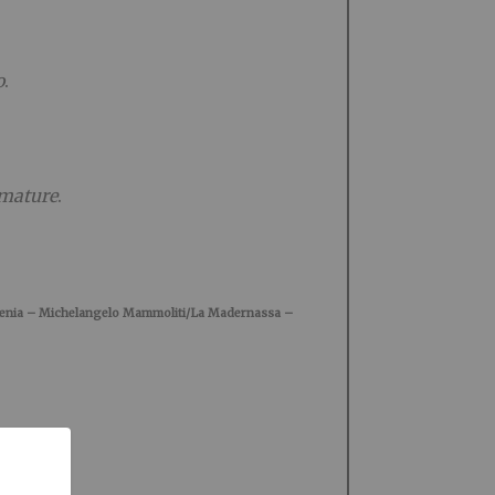
o
.
umature
.
rdenia – Michelangelo Mammoliti/La Madernassa –