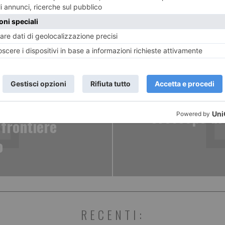
ENTE
ART
 un altro
Oroscopo di 
frontiere
o
RECENTI: