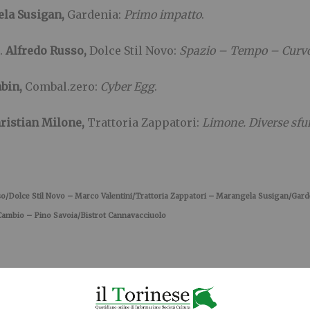
la Susigan,
Gardenia:
Primo impatto
.
.
Alfredo Russo,
Dolce Stil Novo:
Spazio – Tempo – Curv
abin,
Combal.zero:
Cyber Egg
.
ristian Milone,
Trattoria Zappatori:
Limone. Diverse sf
so/Dolce Stil Novo – Marco Valentini/Trattoria Zappatori – Marangela Susigan/Ga
ambio – Pino Savoia/Bistrot Cannavacciuolo
E