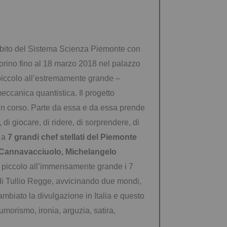
ambito del Sistema Scienza Piemonte con
orino fino al 18 marzo 2018 nel palazzo
piccolo all’estremamente grande –
meccanica quantistica. Il progetto
 in corso. Parte da essa e da essa prende
di giocare, di ridere, di sorprendere, di
a a
7 grandi chef stellati del Piemonte
o Cannavacciuolo, Michelangelo
te piccolo all’immensamente grande i 7
so di Tullio Regge, avvicinando due mondi,
ambiato la divulgazione in Italia e questo
orismo, ironia, arguzia, satira,