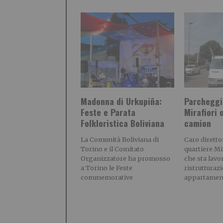
Madonna di Urkupiña:
Parcheggio
Feste e Parata
Mirafiori
Folkloristica Boliviana
camion
La Comunità Boliviana di
Caro diretto
Torino e il Comitato
quartiere Mi
Organizzatore ha promosso
che sta lavo
a Torino le Feste
ristrutturaz
commemorative
appartamen