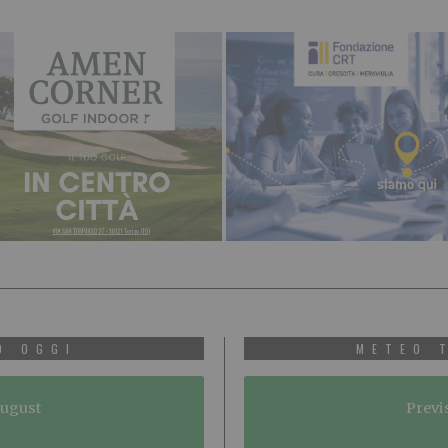
O OGGI
METEO 
August
Previ