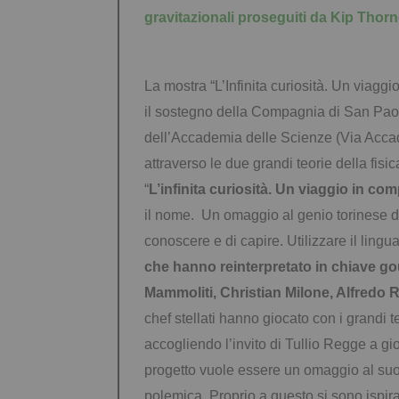
gravitazionali proseguiti da Kip Thorne
La mostra “L’Infinita curiosità. Un viag
il sostegno della Compagnia di San Paol
dell’Accademia delle Scienze (Via Accad
attraverso le due grandi teorie della fisi
“
L’infinita curiosità. Un viaggio in co
il nome. Un omaggio al genio torinese dot
conoscere e di capire. Utilizzare il lingu
che hanno reinterpretato in chiave go
Mammoliti, Christian Milone, Alfredo
chef stellati hanno giocato con i grandi t
accogliendo l’invito di Tullio Regge a gi
progetto vuole essere un omaggio al suo
polemica. Proprio a questo si sono ispirati 