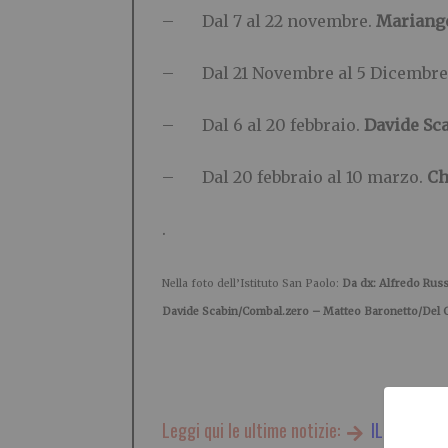
– Dal 7 al 22 novembre.
Mariange
– Dal 21 Novembre al 5 Dicembre
– Dal 6 al 20 febbraio.
Davide Sc
– Dal 20 febbraio al 10 marzo.
Ch
.
Nella foto dell’Istituto San Paolo:
Da dx: Alfredo Rus
Davide Scabin/Combal.zero – Matteo Baronetto/Del C
Leggi qui le ultime notizie:
IL TORINES