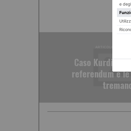
ARTICOLO PRECED
Caso Kurdistan,
referendum e le 
treman