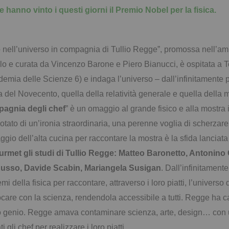
 hanno vinto i questi giorni il Premio Nobel per la fisica.
gio nell’universo in compagnia di Tullio Regge”, promossa nell’
o e curata da Vincenzo Barone e Piero Bianucci, è ospitata a T
emia delle Scienze 6) e indaga l’universo – dall’infinitamente 
ca del Novecento, quella della relatività generale e quella della 
mpagnia degli chef
” è un omaggio al grande fisico e alla mostra
ato di un’ironia straordinaria, una perenne voglia di scherzare, 
aggio dell’alta cucina per raccontare la mostra è la sfida lanciat
urmet gli studi di Tullio Regge: Matteo Baronetto, Antonin
 Russo, Davide Scabin, Mariangela Susigan
. Dall’infinitamen
emi della fisica per raccontare, attraverso i loro piatti, l’univer
ocare con la scienza, rendendola accessibile a tutti. Regge ha c
 genio. Regge amava contaminare scienza, arte, design… con um
gli chef per realizzare i loro piatti.