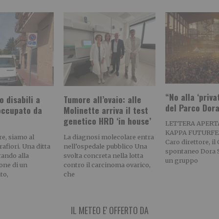
“No alla ‘priva
 disabili a
Tumore all’ovaio: alle
del Parco Dor
 occupato da
Molinette arriva il test
genetico HRD ‘in house’
LETTERA APERT
KAPPA FUTURFE
re, siamo al
La diagnosi molecolare entra
Caro direttore, il
rafiori. Una ditta
nell’ospedale pubblico Una
spontaneo Dora S
rando alla
svolta concreta nella lotta
un gruppo
ione di un
contro il carcinoma ovarico,
to,
che
IL METEO E' OFFERTO DA