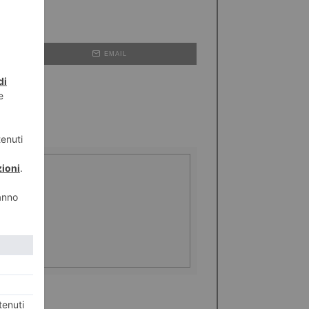
EMAIL
”