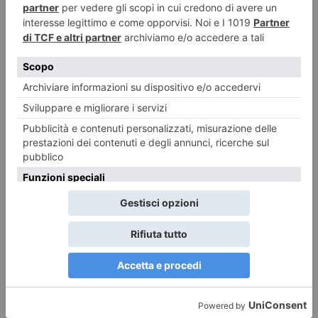
Foto dei lettori: Vedute del/dal Rocciamelone
Ecco le foto di un ciclo di Dipinti Murali realizzati da Silvia Marchionne e
da Gianluca