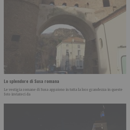
Lo splendore di Susa romana
Le vestigia romane di Susa appaiono in tutta la loro grandezza in queste
foto inviateci da