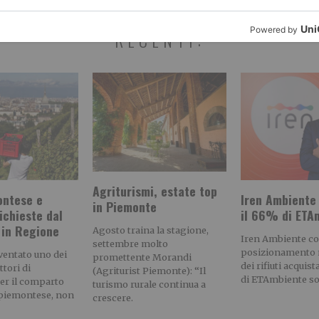
RECENTI:
Agriturismi, estate top
ontese e
Iren Ambiente
in Piemonte
richieste dal
il 66% di ETA
 in Regione
Agosto traina la stagione,
Iren Ambiente con
settembre molto
posizionamento n
iventato uno dei
promettente Morandi
dei rifiuti acquis
ttori di
(Agriturist Piemonte): “Il
di ETAmbiente soc
er il comparto
turismo rurale continua a
 piemontese, non
crescere.