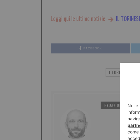
Leggi qui le ultime notizie:
IL TORINES
FACEBOOK
I TORINESI SCEL
REDAZIONE IL TORI