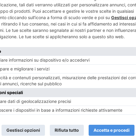
ENTE
ART
iale
Elogio dell