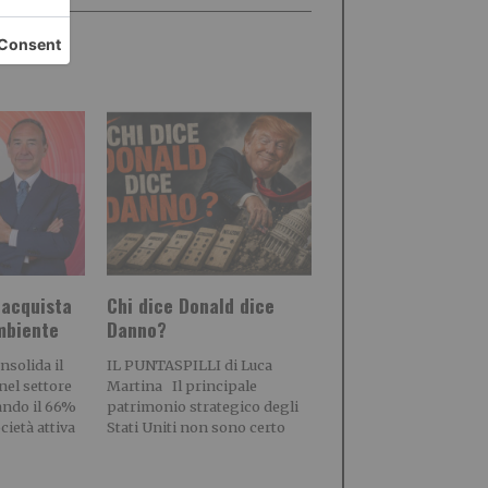
 acquista
Chi dice Donald dice
mbiente
Danno?
solida il
IL PUNTASPILLI di Luca
el settore
Martina Il principale
tando il 66%
patrimonio strategico degli
ietà attiva
Stati Uniti non sono certo