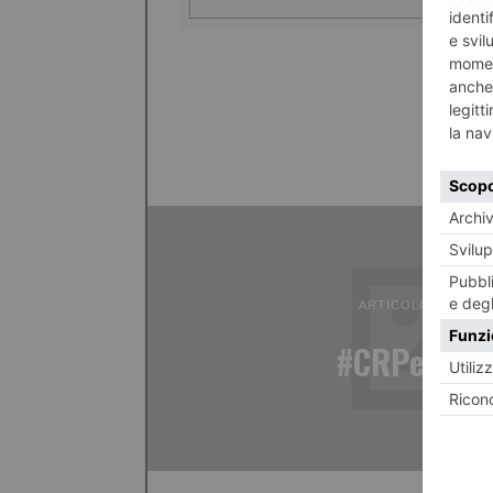
ARTICOLO PRECED
#CRPerilsoc