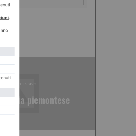
ICOLO SUCCESSIVO
’osteria piemontese