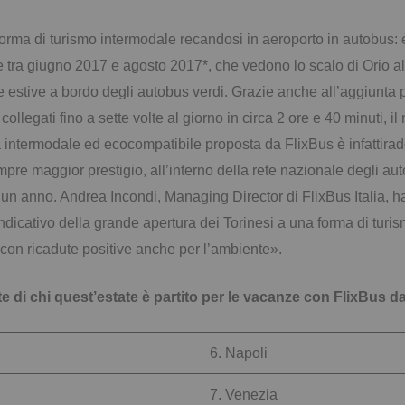
rma di turismo intermodale recandosi in aeroporto in autobus: 
 tra giugno 2017 e agosto 2017*, che vedono lo scalo di Orio al 
e estive a bordo degli autobus verdi. Grazie anche all’aggiunta 
collegati fino a sette volte al giorno in circa 2 ore e 40 minuti, 
à intermodale ed ecocompatibile proposta da FlixBus è infattirad
 sempre maggior prestigio, all’interno della rete nazionale degli 
olo un anno. Andrea Incondi, Managing Director di FlixBus Italia,
dicativo della grande apertura dei Torinesi a una forma di turismo
, con ricadute positive anche per l’ambiente».
ite di chi quest’estate è partito per le vacanze con FlixBus d
6. Napoli
7. Venezia