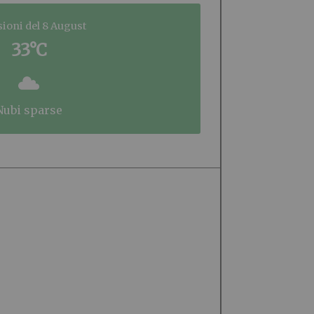
sioni del 8 August
33°C
nubi sparse