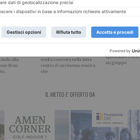
“No alla ‘priva
 disabili a
Tumore all’ovaio: alle
del Parco Dor
 occupato da
Molinette arriva il test
genetico HRD ‘in house’
LETTERA APERT
KAPPA FUTURFE
re, siamo al
La diagnosi molecolare entra
Caro direttore, il
rafiori. Una ditta
nell’ospedale pubblico Una
spontaneo Dora S
rando alla
svolta concreta nella lotta
un gruppo
ione di un
contro il carcinoma ovarico,
to,
che
IL METEO E' OFFERTO DA