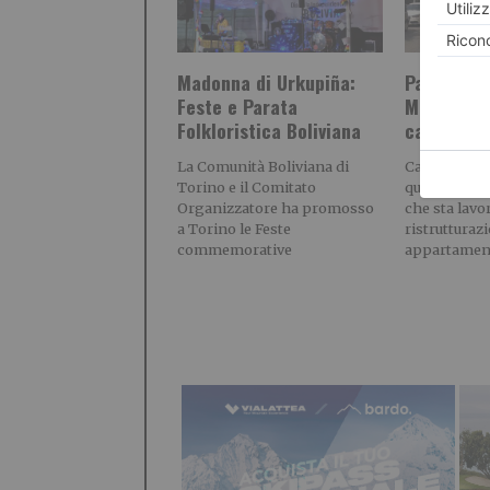
Madonna di Urkupiña:
Parcheggio
Feste e Parata
Mirafiori
Folkloristica Boliviana
camion
La Comunità Boliviana di
Caro diretto
Torino e il Comitato
quartiere Mi
Organizzatore ha promosso
che sta lavo
a Torino le Feste
ristrutturaz
commemorative
appartamen