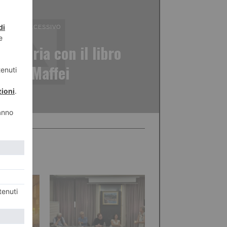
ICOLO SUCCESSIVO
la storia con il libro
Laura Maffei