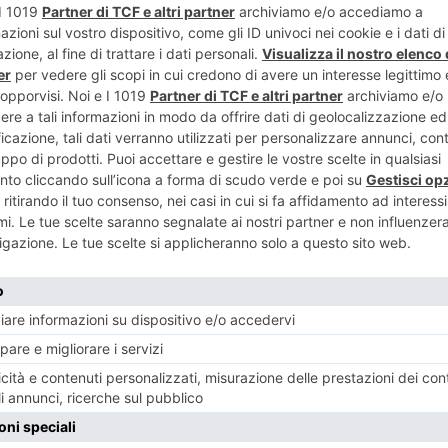
ART
ENTE
Un tuffo nel
n rosa
di 
RECENTI: