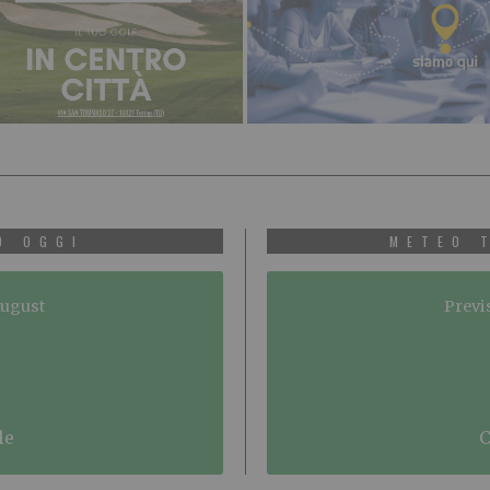
O OGGI
METEO 
August
Previ
le