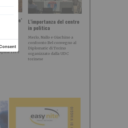
tizzazione’
L’importanza del centro
a”
in politica
A SUL
Merlo, Nallo e Giachino a
STIVAL
confronto Bel convegno al
 Comitato
Diplomatic di Torino
pina Tre è
organizzato dalla UDC
torinese