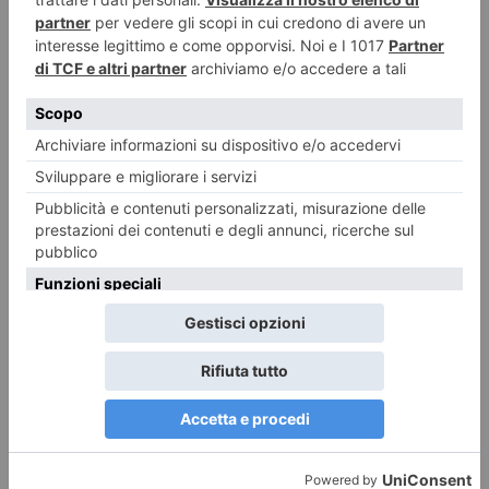
Foto dei lettori: Vedute del/dal Rocciamelone
Ecco le foto di un ciclo di Dipinti Murali realizzati da Silvia Marchionne e
da Gianluca