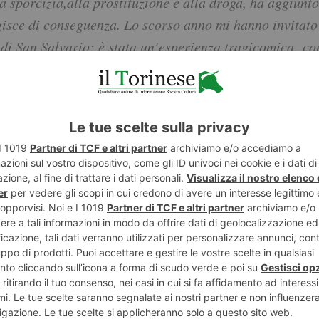
la sporcizia,alla prostituzione e alla droga, ha aggiunt
isce di conseguenza. Lo scorso anno mi hanno invitato a
a di San Salvario: è stata un’esperienza tragicomica co
e decoroso,con un presente ,a dir poco, problematico ,d
***
ecadenza. Certamente è causa della crisi, ma anche del
pritore della cultura del cibo tanto prima di Carlin Pet
ia. Amava la locanda della Posta di Cavour dove da a
olitti. A Torino mal si adattava. Se oggi
zato.
Ho preso in un uno dei pochi ristoranti
la dieta ferrea che mi sono imposto, una
citario da un quotidiano per palati non proprio sopraff
e bislacche che puntano solo sull’inventiva di cuochi
un
e che cerca la visibilità più che i risultati in cucina do