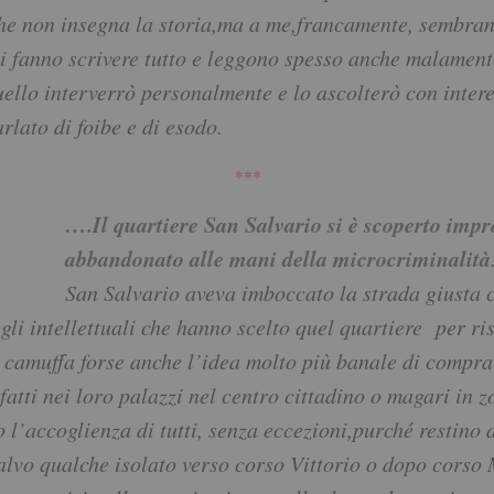
 che non insegna la storia,ma a me,francamente, sembra
si fanno scrivere tutto e leggono spesso anche malamente
uello interverrò personalmente e lo ascolterò con inter
rlato di foibe e di esodo.
***
….Il quartiere San Salvario si è scoperto impr
abbandonato alle mani della microcriminalità
San Salvario aveva imboccato la strada giusta c
egli intellettuali che hanno scelto quel quartiere per r
camuffa forse anche l’idea molto più banale di comprars
nfatti nei loro palazzi nel centro cittadino o magari in
 l’accoglienza di tutti, senza eccezioni,purché restino 
alvo qualche isolato verso corso Vittorio o dopo corso