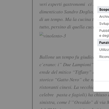
veri esperti gastronomi ci sono ed 
dimenticato Sandro Doglio, il gent
di un tempo. Ma la cucina torinese 
tutto, persino di quella cucina tos
Ballone un tempo fu giudice, non se
c’erano: i” Due Lampioni”, “la Vec
erede del mitico “Tiffany” dove and
storico “Gatto Nero” che resiste al
ristoranti cinesi. La vecchia birre
celebre pasta e fagioli) ha chiuso d
sinistra, come l’”Osvaldo” di via 