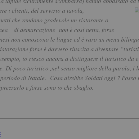
na lapide sicuramente scomparsa) hanno abbassato da
e i clienti, del
servizio a tavola,
spetti che rendono gradevole un ristorante o
linea di demarcazione non è così netta, forse
inesi non conoscono le lingue ed è raro un menu bilingu
 ristorazione forse è davvero riuscita a diventare “turist
empio, io riesco ancora a distinguere il turistico da e
. Di poco turistico ,nel senso migliore della parola, i l
 periodo di Natale.
Cosa direbbe Soldati oggi ? Posso 
rezzarlo e forse sono io che sbaglio.
E