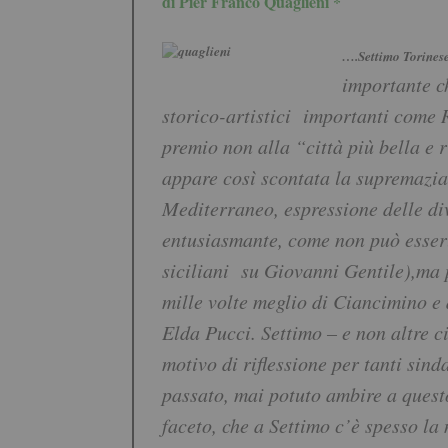
di Pier Franco Quaglieni *
….Settimo Torines
importante ch
storico-artistici importanti come R
premio non alla “città più bella e 
appare così scontata la supremazia 
Mediterraneo, espressione delle div
entusiasmante, come non può esser
siciliani su Giovanni Gentile),ma p
mille volte meglio di Ciancimino e d
Elda Pucci. Settimo – e non altre ci
motivo di riflessione per tanti sind
passato, mai potuto ambire a questo 
faceto, che a Settimo c’è spesso la