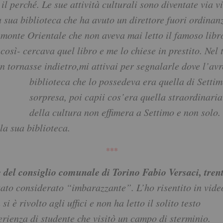
l perché. Le sue attività culturali sono diventate via vi
la sua biblioteca che ha avuto un direttore fuori ordina
emonte Orientale che non aveva mai letto il famoso libr
così- cercava quel libro e me lo chiese in prestito. Nel 
n tornasse indietro,mi attivai per segnalarle dove l’av
biblioteca che lo possedeva era quella di Setti
sorpresa, poi capii cos’era quella straordinaria
della cultura non effimera a Settimo e non solo. S
la sua biblioteca.
***
e del consiglio comunale di Torino Fabio Versaci, tren
tato considerato “imbarazzante”. L’ho risentito in video
i è rivolto agli uffici e non ha letto il solito testo
rienza di studente che visitò un campo di sterminio.