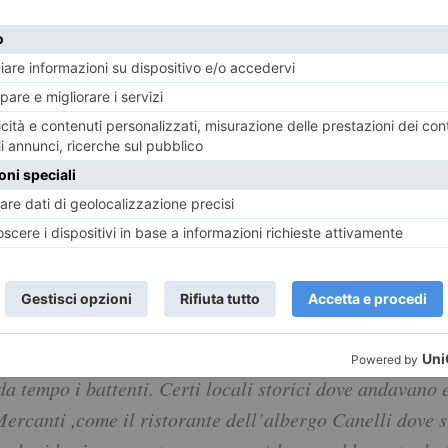
il migliore è indiscutibilmente Luca Ferrua ,l’unico de
iluomo di campagna per antonomasia che sapeva apprezz
non offre più le delizie di un tempo. Oggi si assiste a
cana che sotto la Mole aveva i suoi templi, ormai chius
Duchesse”, la “Cittadella” prima versione ,il 
“paglia e fieno” che non ho più potuto assapora
ribollita che quasi sicuramente proveniva da u
mpre imparziale, di buoni locali, ma allora era facile
chia Lanterna”,” il “Rendez- Vous” e parecchi altri. R
avo a cena con Spadolini ( e Giulio Einaudi ci offriva u
 tempo che logora. Non c’è più un ristorante di pesce c
ria” Mazzini” (dove andavano a cena comunisti e libera
a tempo i battenti. Certi locali storici dove andavano ex
Mercanti ,come il ristorante dell’albergo Canelli dove