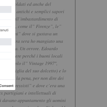
gno di Soldati ed anche del
are gli antichi e semplici sapori
 Torino all’imbastardimento di
i da
anni, come il” Firenze”, le”
” Mon Ami” dove si gustava un
re. L’altra sera ho mangiato una
na scatola. Un orrore. Edoardo
 promuovere perché i buoni locali
esiste solo il” Vintage 1997″,
na bottiglia del suo dolcetto) e lo
he valga la pena, per non dire dei
li “progressisti” e dove c’era una
 partigiani e intellettuali di
 si davano appuntamento gli uomini