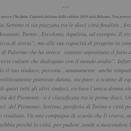
***
e non
ce l’ha fatta. Capitale italiana della cultura 2018 sarà Palermo. Non potev
e Settimo si sia piazzata tra le dieci città finaliste , f
ecanati, Trento , Ercolano, Aquileia, ad esempio. Il ric
ricca di storia”, ma alle sue capacità di progetto in ca
di Palermo che ha invece vantato soprattutto il fatto d
erse culture che dialogano con il mondo arabo”. Infatti
lo il suo sindaco, persona , umanamente anche simpati
oliticamente piuttosto datata, sia pure- a scanso di eq
i quasi tutti gli altri sindaci, esclusa l’unica donna-s
ttà del Piemonte- si è classificata tra le prime dieci. U
aci del Piemonte. Settimo, periferia di Torino e città p
risultato. Un mio compagno di scuola che lì viveva, una 
 nebbia perché la città, per pudore ,tende a nascondere 