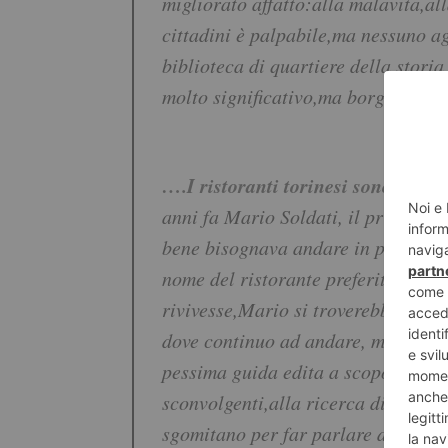
migliorato affatto:alla malavita,al
cittadini è palpabile,ma nessuno ag
biblioteca di quartiere della stori
molto significativo,ma borghesement
….I ristoranti torinesi sono in d
anni fa Mario Soldati, il primo sco
bene bisognava andare in provinc
nome del ristorante preferito da Gi
rivivesse,Mario si troverebbe spiaz
dove continuo ad andare, malgrado 
pessima guida edita a scopo pubbli
sconvolgenti,alla ricerca di ricett
sgomitano per far parlare di sé. Gent