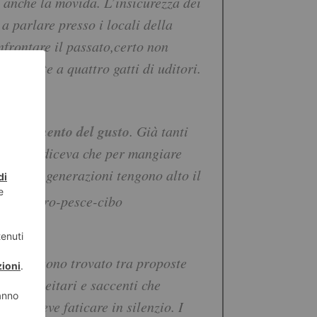
o anche la movida. L’insicurezza dei
 parlare presso i locali della
nfrontare il passato,certo non
i fronte a quattro gatti di uditori.
 decadimento del gusto
. Già tanti
rini, mi diceva che per mangiare
lmeno
tre generazioni tengono alto il
ini. Mi sono trovato tra proposte
 po’ velleitari e saccenti che
ve si deve faticare in silenzio. I