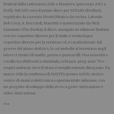
Festival della Letteratura 2014 a Mantova, Ipercorpo 2015 a
Forlì). Nel 2015 esce il primo disco per SSTARS (Berlino),
registrato da Lorenzo Monti (Musica da cucina, Laboule,
Bob Corn, A. Boccardi, Manetti) e masterizzato da Nick
Zammuto (The Books); il disco, stampato in edizione limitata
con tre copertine diverse per il vinile e venticinque
copertine diverse per la versione cd, è caratterizzato dal
groove del piano elettrico, le cui melodie si innestano sugli
intrecci ritmici di matite, penne e pennarelli. Una sonorità a
cavallo tra elettronica minimale, echi jazz-prog anni ’70 e
respiri ambient, dove il ritmo è semplicemente disegnato. Da
marzo 2016 la residenza di MATITA presso AGON, storico
centro di musica elettronica e sperimentale milanese, con
un progetto di sviluppo della ricerca gesto-interazione e
video-interazione.
***