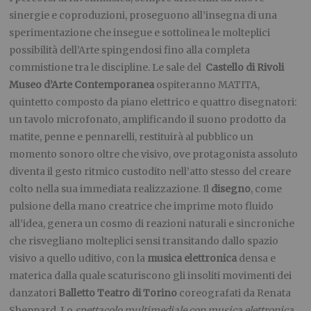
sinergie e coproduzioni, proseguono all’insegna di una
sperimentazione che insegue e sottolinea le molteplici
possibilità dell’Arte spingendosi fino alla completa
commistione tra le discipline. Le sale del
Castello di Rivoli
Museo d’Arte Contemporanea
ospiteranno MATITA,
quintetto composto da piano elettrico e quattro disegnatori:
un tavolo microfonato, amplificando il suono prodotto da
matite, penne e pennarelli, restituirà al pubblico un
momento sonoro oltre che visivo, ove protagonista assoluto
diventa il gesto ritmico custodito nell’atto stesso del creare
colto nella sua immediata realizzazione. Il
disegno
, come
pulsione della mano creatrice che imprime moto fluido
all’idea, genera un cosmo di reazioni naturali e sincroniche
che risvegliano molteplici sensi transitando dallo spazio
visivo a quello uditivo, con la
musica elettronica
densa e
materica dalla quale scaturiscono gli insoliti movimenti dei
danzatori
Balletto Teatro di Torino
coreografati da Renata
Sheppard. Lo
spettacolo multimediale con musica elettronica,