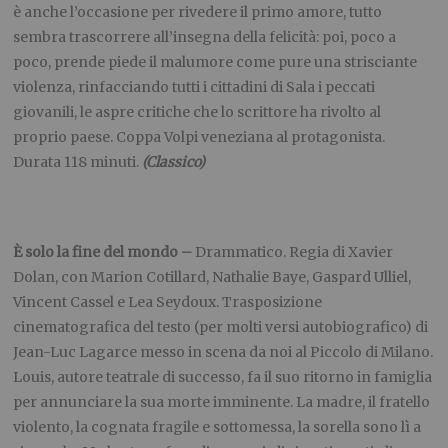
è anche l’occasione per rivedere il primo amore, tutto
sembra trascorrere all’insegna della felicità: poi, poco a
poco, prende piede il malumore come pure una strisciante
violenza, rinfacciando tutti i cittadini di Sala i peccati
giovanili, le aspre critiche che lo scrittore ha rivolto al
proprio paese. Coppa Volpi veneziana al protagonista.
Durata 118 minuti.
(Classico)
È solo la fine del mondo –
Drammatico. Regia di Xavier
Dolan, con Marion Cotillard, Nathalie Baye, Gaspard Ulliel,
Vincent Cassel e Lea Seydoux. Trasposizione
cinematografica del testo (per molti versi autobiografico) di
Jean-Luc Lagarce messo in scena da noi al Piccolo di Milano.
Louis, autore teatrale di successo, fa il suo ritorno in famiglia
per annunciare la sua morte imminente. La madre, il fratello
violento, la cognata fragile e sottomessa, la sorella sono lì a