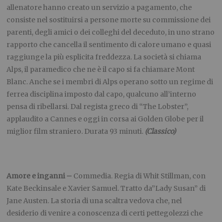
allenatore hanno creato un servizio a pagamento, che
consiste nel sostituirsi a persone morte su commissione dei
parenti, degli amici o dei colleghi del deceduto, in uno strano
rapporto che cancella il sentimento di calore umano e quasi
raggiunge la più esplicita freddezza. La società si chiama
Alps, il paramedico che ne è il capo si fa chiamare Mont
Blanc. Anche se i membri di Alps operano sotto un regime di
ferrea disciplina imposto dal capo, qualcuno all’interno
pensa di ribellarsi. Dal regista greco di “The Lobster”,
applaudito a Cannes e oggi in corsa ai Golden Globe per il
miglior film straniero. Durata 93 minuti.
(Classico)
Amore e inganni –
Commedia. Regia di Whit Stillman, con
Kate Beckinsale e Xavier Samuel. Tratto da”Lady Susan” di
Jane Austen. La storia di una scaltra vedova che, nel
desiderio di venire a conoscenza di certi pettegolezzi che