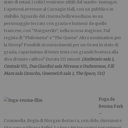
stato di estasi, i critici venivano zittiti dal marito-manager.
L’apoteosi avvenne al Carnagie Hall, con un pubblico in
visibilio. Sguardo del cinema hollywoodiano su un
personaggio toccato con grazia e humour da quello
francese, con “Marguerite”, nella scorsa stagione. Dal
regista di “Philomena” e “The Queen”. Altra nomination per
la Streep? Possibili riconoscimenti per un Grant in stato di
grazia, capacissimo di tener testa con grande bravura alla
diva di tanto calibro? Durata 111 minuti.
(Ambrosio sala 1,
Centrale V.O., Due Giardini sala Nirvana e Ombrerosse, F.lli
Marx sala Groucho, Greenwich sala 1, The Space, Uci)
Fuga da
Reuma Park
–
Commedia. Regia di Morgan Bertacca, con Aldo, Giovanni e
Giacomo e Silvana Fallisi. La fuga dei tre comici novantenni,