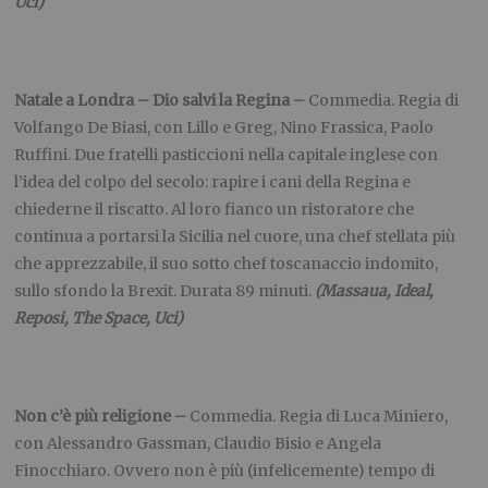
Uci)
Natale a Londra – Dio salvi la Regina –
Commedia. Regia di
Volfango De Biasi, con Lillo e Greg, Nino Frassica, Paolo
Ruffini. Due fratelli pasticcioni nella capitale inglese con
l’idea del colpo del secolo: rapire i cani della Regina e
chiederne il riscatto. Al loro fianco un ristoratore che
continua a portarsi la Sicilia nel cuore, una chef stellata più
che apprezzabile, il suo sotto chef toscanaccio indomito,
sullo sfondo la Brexit. Durata 89 minuti.
(Massaua, Ideal,
Reposi, The Space, Uci)
Non c’è più religione –
Commedia. Regia di Luca Miniero,
con Alessandro Gassman, Claudio Bisio e Angela
Finocchiaro. Ovvero non è più (infelicemente) tempo di