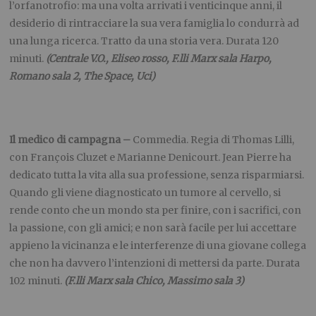
l’orfanotrofio: ma una volta arrivati i venticinque anni, il
desiderio di rintracciare la sua vera famiglia lo condurrà ad
una lunga ricerca. Tratto da una storia vera. Durata 120
minuti.
(Centrale V.O., Eliseo rosso, F.lli Marx sala Harpo,
Romano sala 2, The Space, Uci)
Il medico di campagna –
Commedia. Regia di Thomas Lilli,
con François Cluzet e Marianne Denicourt. Jean Pierre ha
dedicato tutta la vita alla sua professione, senza risparmiarsi.
Quando gli viene diagnosticato un tumore al cervello, si
rende conto che un mondo sta per finire, con i sacrifici, con
la passione, con gli amici; e non sarà facile per lui accettare
appieno la vicinanza e le interferenze di una giovane collega
che non ha davvero l’intenzioni di mettersi da parte. Durata
102 minuti.
(F.lli Marx sala Chico, Massimo sala 3)