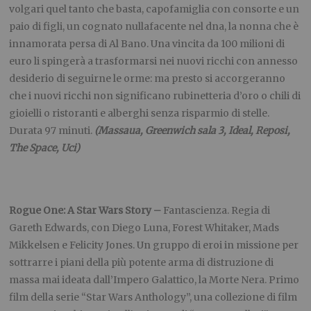
volgari quel tanto che basta, capofamiglia con consorte e un
paio di figli, un cognato nullafacente nel dna, la nonna che è
innamorata persa di Al Bano. Una vincita da 100 milioni di
euro li spingerà a trasformarsi nei nuovi ricchi con annesso
desiderio di seguirne le orme: ma presto si accorgeranno
che i nuovi ricchi non significano rubinetteria d’oro o chili di
gioielli o ristoranti e alberghi senza risparmio di stelle.
Durata 97 minuti.
(Massaua, Greenwich sala 3, Ideal, Reposi,
The Space, Uci)
Rogue One: A Star Wars Story –
Fantascienza. Regia di
Gareth Edwards, con Diego Luna, Forest Whitaker, Mads
Mikkelsen e Felicity Jones. Un gruppo di eroi in missione per
sottrarre i piani della più potente arma di distruzione di
massa mai ideata dall’Impero Galattico, la Morte Nera. Primo
film della serie “Star Wars Anthology”, una collezione di film