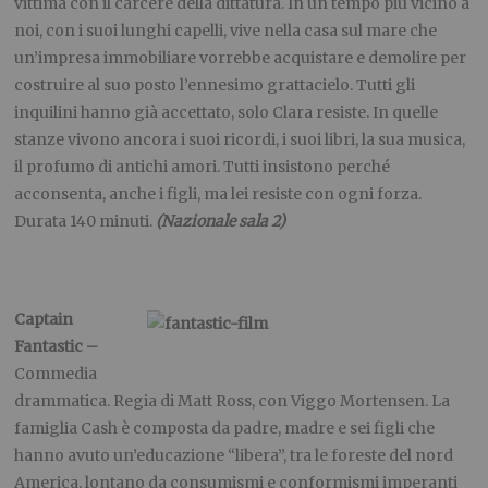
vittima con il carcere della dittatura. In un tempo più vicino a
noi, con i suoi lunghi capelli, vive nella casa sul mare che
un’impresa immobiliare vorrebbe acquistare e demolire per
costruire al suo posto l’ennesimo grattacielo. Tutti gli
inquilini hanno già accettato, solo Clara resiste. In quelle
stanze vivono ancora i suoi ricordi, i suoi libri, la sua musica,
il profumo di antichi amori. Tutti insistono perché
acconsenta, anche i figli, ma lei resiste con ogni forza.
Durata 140 minuti.
(Nazionale sala 2)
Captain
Fantastic –
Commedia
drammatica. Regia di Matt Ross, con Viggo Mortensen. La
famiglia Cash è composta da padre, madre e sei figli che
hanno avuto un’educazione “libera”, tra le foreste del nord
America, lontano da consumismi e conformismi imperanti