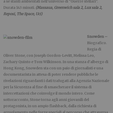
a se stanti ambientati nell’universo di “Guerre stellari”.
Durata 143 minuti.
(Massaua, Greenwich sala 2, Lux sala 2,
Reposi, The Space, Uci)
Snowden –
Biografico.
Regia di
Oliver Stone, con Joseph Gordon-Levitt, Melissa Leo,
Zachary Quinto e Tom Wilkinson. In una stanza d’albergo di
Hong Kong, Snowden sta con un paio di giornalisti e una
documentarista in attesa di poter rendere pubbliche le
rivelazioni riguardanti i dati trafugati alla Agenzia Nazionale
per la Sicurezza al fine di smascherare il sistema di
intercettazioni che coinvolge il mondo intero. Come
sottoracconto, Stone torna agli anni giovanili del
protagonista, in un ampio flashback, dalla richiesta di
arruolamento nelle forze speciali al percorso che attraversa