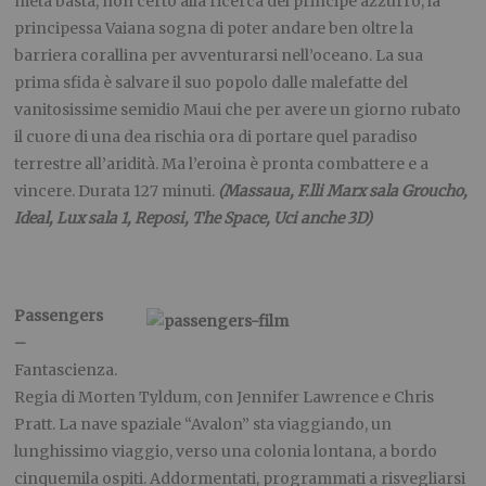
metà basta, non certo alla ricerca del principe azzurro, la
principessa Vaiana sogna di poter andare ben oltre la
barriera corallina per avventurarsi nell’oceano. La sua
prima sfida è salvare il suo popolo dalle malefatte del
vanitosissime semidio Maui che per avere un giorno rubato
il cuore di una dea rischia ora di portare quel paradiso
terrestre all’aridità. Ma l’eroina è pronta combattere e a
vincere. Durata 127 minuti.
(Massaua, F.lli Marx sala Groucho,
Ideal, Lux sala 1, Reposi, The Space, Uci anche 3D)
Passengers
–
Fantascienza.
Regia di Morten Tyldum, con Jennifer Lawrence e Chris
Pratt. La nave spaziale “Avalon” sta viaggiando, un
lunghissimo viaggio, verso una colonia lontana, a bordo
cinquemila ospiti. Addormentati, programmati a risvegliarsi