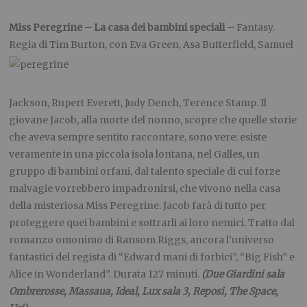
Miss Peregrine – La casa dei bambini speciali –
Fantasy.
Regia di Tim Burton, con Eva Green,
Asa Butterfield, Samuel
Jackson, Rupert Everett, Judy Dench, Terence Stamp. Il
giovane Jacob, alla morte del nonno, scopre che quelle storie
che aveva sempre sentito raccontare, sono vere: esiste
veramente in una piccola isola lontana, nel Galles, un
gruppo di bambini orfani, dal talento speciale di cui forze
malvagie vorrebbero impadronirsi, che vivono nella casa
della misteriosa Miss Peregrine. Jacob farà di tutto per
proteggere quei bambini e sottrarli ai loro nemici. Tratto dal
romanzo omonimo di Ransom Riggs, ancora l’universo
fantastici del regista di “Edward mani di forbici”, “Big Fish” e
Alice in Wonderland”. Durata 127 minuti.
(Due Giardini sala
Ombrerosse, Massaua, Ideal, Lux sala 3, Reposi, The Space,