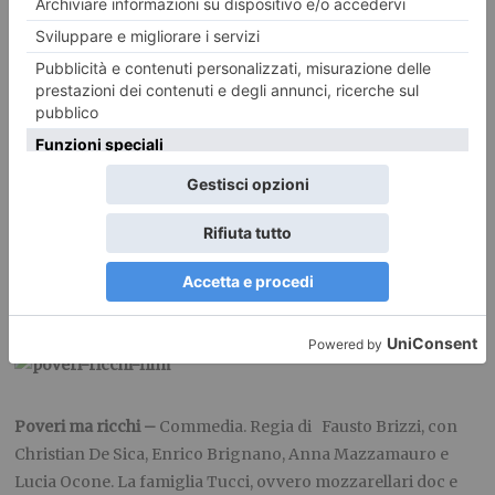
cittadina del New Jersey; ma anche un poema dello scrittore
William Carlos Williams s’intitola “Paterson” e ancora
Paterson è il nome del protagonista, un gentile, sognatore
conducente di autobus, legatissimo alla giovane moglie,
artista, con una chitarra in mano e il desiderio di un qualche
successo, abitudini e routine precise al cronometro, che
nelle pause del lavoro butta giù poesie, raccogliendo
immagini sulle cose semplici, di normale quotidianità.
Emozioni allo stato puro da un poeta della cinepresa. Durata
115 minuti.
(Ambrosio sala 3, Massimo sala 1)
Poveri ma ricchi –
Commedia. Regia di Fausto Brizzi, con
Christian De Sica, Enrico Brignano, Anna Mazzamauro e
Lucia Ocone. La famiglia Tucci, ovvero mozzarellari doc e