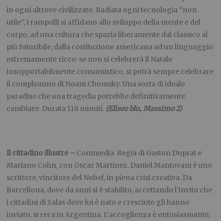
in ogni altrove civilizzato. Radiata ogni tecnologia “non
utile”, i rampolli si affidano allo sviluppo della mente e del
corpo, ad una cultura che spazia liberamente dal classico al
più futuribile, dalla costituzione americana ad un linguaggio
estremamente ricco: se non si celebrerà il Natale
insopportabilmente consumistico, si potrà sempre celebrare
il compleanno di Noam Chomsky. Una sorta di ideale
paradiso che una tragedia potrebbe definitivamente
cambiare. Durata 118 minuti.
(Eliseo blu, Massimo 2)
Il cittadino illustre –
Commedia. Regia di Gaston Duprat e
Mariano Cohn, con Oscar Martinez. Daniel Mantovani è uno
scrittore, vincitore del Nobel, in piena crisi creativa. Da
Barcellona, dove da anni si è stabilito, accettando l’invito che
i cittadini di Salas dove lui è nato e cresciuto gli hanno
inviato, si reca in Argentina. L’accoglienza è entusiasmante,