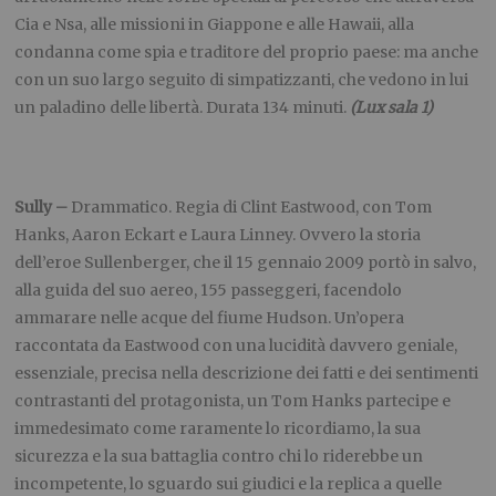
Cia e Nsa, alle missioni in Giappone e alle Hawaii, alla
condanna come spia e traditore del proprio paese: ma anche
con un suo largo seguito di simpatizzanti, che vedono in lui
un paladino delle libertà. Durata 134 minuti.
(Lux sala 1)
Sully –
Drammatico. Regia di Clint Eastwood, con Tom
Hanks, Aaron Eckart e Laura Linney. Ovvero la storia
dell’eroe Sullenberger, che il 15 gennaio 2009 portò in salvo,
alla guida del suo aereo, 155 passeggeri, facendolo
ammarare nelle acque del fiume Hudson. Un’opera
raccontata da Eastwood con una lucidità davvero geniale,
essenziale, precisa nella descrizione dei fatti e dei sentimenti
contrastanti del protagonista, un Tom Hanks partecipe e
immedesimato come raramente lo ricordiamo, la sua
sicurezza e la sua battaglia contro chi lo riderebbe un
incompetente, lo sguardo sui giudici e la replica a quelle