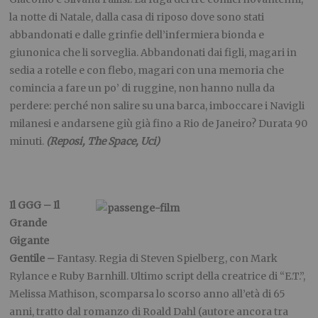
la notte di Natale, dalla casa di riposo dove sono stati
abbandonati e dalle grinfie dell’infermiera bionda e
giunonica che li sorveglia. Abbandonati dai figli, magari in
sedia a rotelle e con flebo, magari con una memoria che
comincia a fare un po’ di ruggine, non hanno nulla da
perdere: perché non salire su una barca, imboccare i Navigli
milanesi e andarsene giù già fino a Rio de Janeiro? Durata 90
minuti.
(Reposi, The Space, Uci)
Il GGG – Il
Grande
Gigante
Gentile –
Fantasy. Regia di Steven Spielberg, con Mark
Rylance e Ruby Barnhill. Ultimo script della creatrice di “E.T.”,
Melissa Mathison, scomparsa lo scorso anno all’età di 65
anni, tratto dal romanzo di Roald Dahl (autore ancora tra