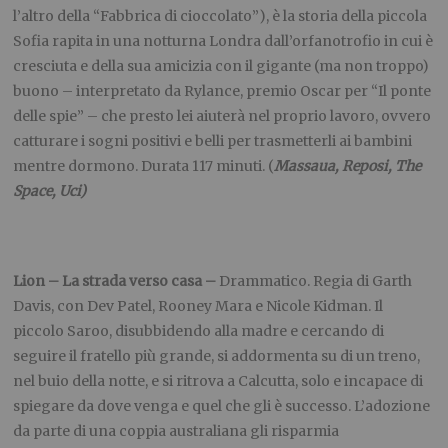
l’altro della “Fabbrica di cioccolato”), è la storia della piccola
Sofia rapita in una notturna Londra dall’orfanotrofio in cui è
cresciuta e della sua amicizia con il gigante (ma non troppo)
buono – interpretato da Rylance, premio Oscar per “Il ponte
delle spie” – che presto lei aiuterà nel proprio lavoro, ovvero
catturare i sogni positivi e belli per trasmetterli ai bambini
mentre dormono. Durata 117 minuti. (
Massaua, Reposi, The
Space, Uci)
Lion – La strada verso casa –
Drammatico. Regia di Garth
Davis, con Dev Patel, Rooney Mara e Nicole Kidman. Il
piccolo Saroo, disubbidendo alla madre e cercando di
seguire il fratello più grande, si addormenta su di un treno,
nel buio della notte, e si ritrova a Calcutta, solo e incapace di
spiegare da dove venga e quel che gli è successo. L’adozione
da parte di una coppia australiana gli risparmia