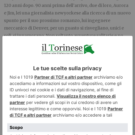
120 anni dopo. 90 anni prima dell’arrivo, due di loro, Aurora
e Jim, lei una giornalista newyorkese alla ricerca di un nuovo
spunto per il suo prossimo romanzo, lui ingegnere
meccanico di Denver, per un guasto si risvegliano, unici e
soli, si innamorano. Non soltanto avventure solitarie e no
nello spazio senza confini, anche inquietudini filosofiche e
quesiti morali, imposizioni e libertà, il desiderio di stare con
qualcuno o il suo rifiuto, l’amore e il tempo, l’azzeramento
dei tanti progetti e la noia, la realtà quotidiana e la sua
cancellazione, in un viaggio pericoloso e senza prospettive.
Durata 116 minuti.
(Massaua, Ideal, Lux sala 2, Reposi, The
Space, Uci anche in 3D)
Paterson –
Commedia drammatica. Regia di Jim Jarmusch,
con Adam Driver e Golshifteh Farahani. Un film intimista,
sulla poesia e su chi la coltiva. Ambientato a Paterson, piccola