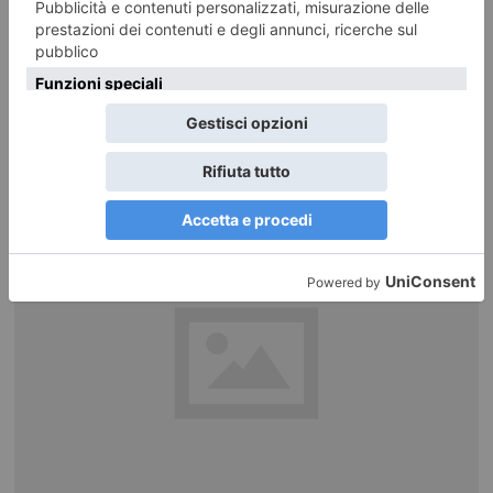
“Villa Morlini”
Il povero Sparagnetti, che di nome faceva Gaudenzio, sacrestano pio e
devoto di San Rocco, inorridì