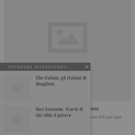
POTREBBE INTERESSARTI...
Che italiani, gli italiani di
Quaglieni
Assicurazione ingegneri: cos’è e come funziona
Voci Scomode. Storie di
chi sfida il potere
L’assicurazione ingegnere è obbligatoria dal 14 agosto 2013 per ogni
professionista iscritto all’ordine che eserciti in