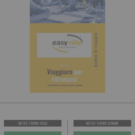
METEO TORINO OGGI
METEO TORINO DOMANI