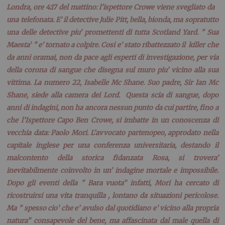
Londra, ore 4:17 del mattino: l’ispettore Crowe viene svegliato da
una telefonata. E’ il detective Julie Pitt, bella, bionda, ma sopratutto
una delle detective piu’ promettenti di tutta Scotland Yard. ” Sua
Maesta’ ” e’ tornato a colpire.
Cosi e’ stato ribattezzato il killer che
da anni oramai, non da pace agli esperti di investigazione, per via
della corona di sangue che disegna sul muro piu’ vicino alla sua
vittima. La numero 22, Isabelle Mc Shane. Suo padre, Sir Ian Mc
Shane, siede alla camera dei Lord.
Questa scia di sangue, dopo
anni di indagini, non ha ancora nessun punto da cui partire, fino a
che l’Ispettore Capo Ben Crowe, si imbatte in un conoscenza di
vecchia data: Paolo Mori. L’avvocato partenopeo, approdato nella
capitale inglese per una conferenza universitaria, destando il
malcontento della storica fidanzata Rosa, si trovera’
inevitabilmente coinvolto in un’ indagine mortale e impossibile.
Dopo gli eventi della ” Bara vuota” infatti, Mori ha cercato di
ricostruirsi una vita tranquilla , lontano da situazioni pericolose.
Ma ” spesso cio’ che e’ avulso dal quotidiano e’ vicino alla propria
natura” consapevole del bene, ma affascinata dal male quella di