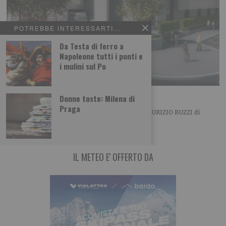
POTREBBE INTERESSARTI...
Da Testa di ferro a
Napoleone tutti i ponti e
i mulini sul Po
Pranzo alla Fondazione Buzzi
Donne toste: Milena di
Praga
Lunedì, giorno di Pasquetta, alla FONDAZIONE MAURIZIO BUZZI di
Casale Monferrato si è svolto il tradizionale
IL METEO E' OFFERTO DA