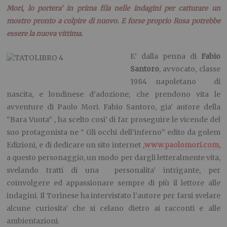
Mori, lo portera’ in prima fila nelle indagini per catturare un
mostro pronto a colpire di nuovo. E forse proprio
Rosa potrebbe
essere la nuova vittima.
E’ dalla penna di
Fabio
Santoro
, avvocato, classe
1984 napoletano di
nascita, e londinese d’adozione, che prendono vita le
avventure di Paolo Mori.
Fabio Santoro, gia’ autore della
“Bara Vuota” , ha scelto cosi’ di far proseguire le vicende del
suo protagonista ne ” Gli occhi dell’inferno” edito da golem
Edizioni, e di dedicare un sito internet ,
www.paolomori.com
,
a questo personaggio, un modo per dargli letteralmente vita,
svelando tratti di una personalita’ intrigante, per
coinvolgere ed appassionare sempre di più il lettore alle
indagini.
Il Torinese ha intervistato l’autore per farsi svelare
alcune curiosita’ che si celano dietro ai racconti e alle
ambientazioni.