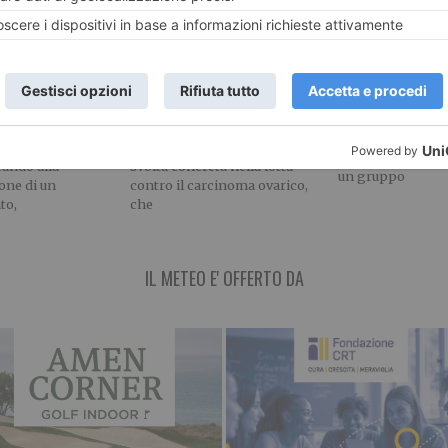
“No alla ‘priva
 disabili a
Tumore all’ovaio: alle
del Parco Dor
 occupato da
Molinette arriva il test
genetico HRD ‘in house’
LETTERA APERT
KAPPA FUTURFE
re, siamo al
La diagnosi molecolare entra
Caro direttore, il
rafiori. Una ditta
nell’ospedale pubblico Una
spontaneo Dora S
rando alla
svolta concreta nella lotta
un gruppo
ione di un
contro il carcinoma ovarico,
to,
che
IL METEO E' OFFERTO DA