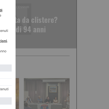
ICOLO SUCCESSIVO
ausata da clistere?
onna di 94 anni