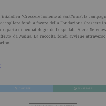
 l’iniziativa ‘Crescere insieme al Sant’Anna’, la campa
ccogliere fondi a favore della Fondazione Crescere Ins
o reparto di neonatologia dell’ospedale. Alena Seredov
ferto da Maina. La raccolta fondi avviene attraverso 
orino.
E
TWITTER
WHATSAPP