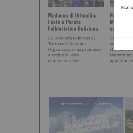
Madonna di Urkupiña:
Parcheggio
Feste e Parata
Mirafiori
Folkloristica Boliviana
camion
La Comunità Boliviana di
Caro diretto
Torino e il Comitato
quartiere Mi
Organizzatore ha promosso
che sta lavo
a Torino le Feste
ristrutturaz
commemorative
appartamen