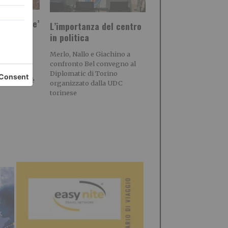
tizzazione’
L’importanza del centro
a”
in politica
A SUL
Merlo, Nallo e Giachino a
STIVAL
confronto Bel convegno al
 Comitato
Diplomatic di Torino
pina Tre è
organizzato dalla UDC
torinese