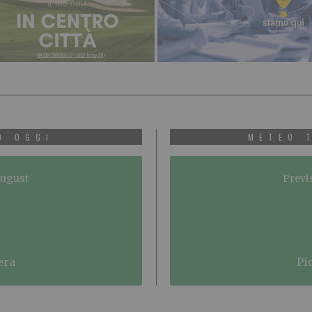
O OGGI
METEO 
August
Previ
era
p