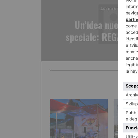
ARTICOLO PRECED
Un’idea nuova pe
speciale: REGALAT