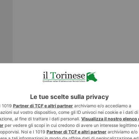
o il
NESE
POST RECENTI