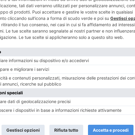
ENTE
ART
i passeggeri
LAVORI SU
i
DI 