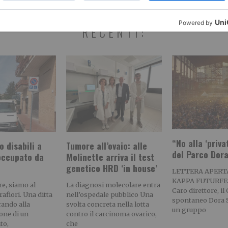
RECENTI:
“No alla ‘priva
 disabili a
Tumore all’ovaio: alle
del Parco Dor
 occupato da
Molinette arriva il test
genetico HRD ‘in house’
LETTERA APERT
KAPPA FUTURFE
re, siamo al
La diagnosi molecolare entra
Caro direttore, il
rafiori. Una ditta
nell’ospedale pubblico Una
spontaneo Dora S
rando alla
svolta concreta nella lotta
un gruppo
ione di un
contro il carcinoma ovarico,
to,
che