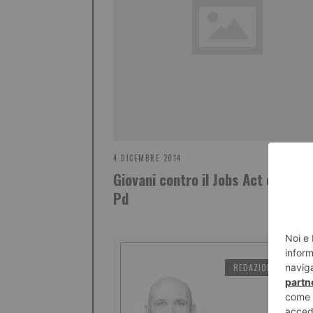
4 DICEMBRE 2014
Giovani contro il Jobs Act occupan
Pd
REDAZIONE IL TORI