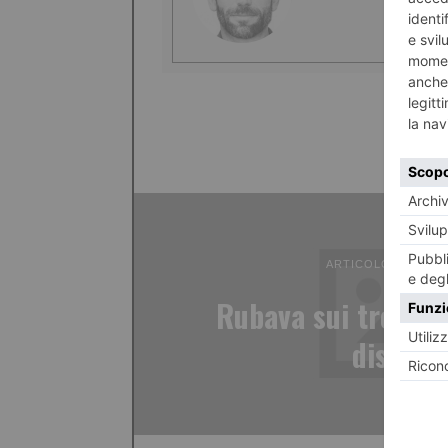
ARTICOLO PRECED
Rubava sui treni a
distratt