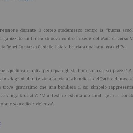
Tensione durante il corteo studentesco contro la “buona scuo
organizzato un lancio di uova contro la sede del Miur di corso V
lio Renzi. In piazza Castello è stata bruciata una bandiera del Pd.
e squalifica i motivi per i quali gli studenti sono scesi i piazza”. A
orino degli studenti è stata bruciata la bandiera del Partito democr
 trovo gravissimo che una bandiera il cui simbolo rappresenta
e venga bruciata”. “Manifestare ostentando simili gesti – conclu
entano solo odio e violenza”.
E