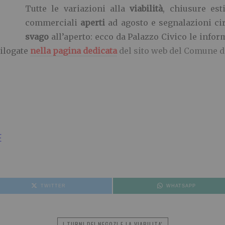
Tutte le variazioni alla
viabilità
, chiusure est
commerciali
aperti
ad agosto e segnalazioni ci
svago
all’aperto: ecco da Palazzo Civico le inform
pilogate
nella pagina dedicata
del sito web del Comune d
E
TWITTER
WHATSAPP
I TURNI DEI NEGOZI E LA VIABILITA'