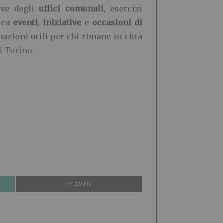
ive degli
uffici comunali
, esercizi
rca
eventi
,
iniziative
e
occasioni di
azioni utili per chi rimane in città
i Torino
.
EMAIL