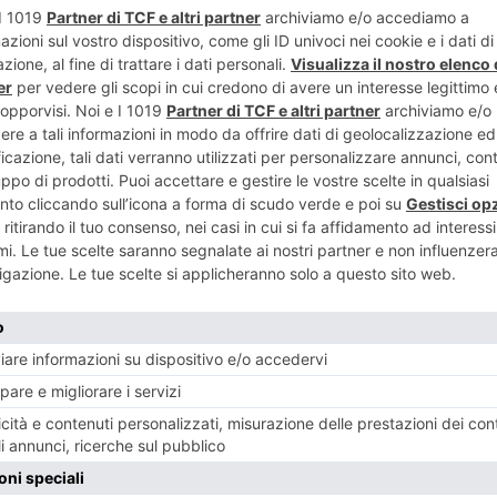
ENTE
ART
a al Summer
Addio a Be
Guarinie
RECENTI: