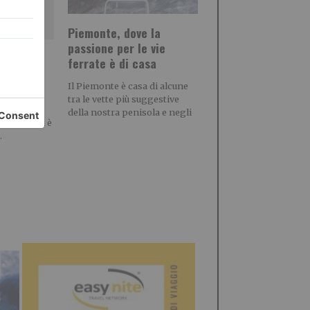
Piemonte, dove la
passione per le vie
ossi,
ferrate è di casa
rte
Il Piemonte è casa di alcune
 che
tra le vette più suggestive
emente le
della nostra penisola e negli
 De Grossi è
.