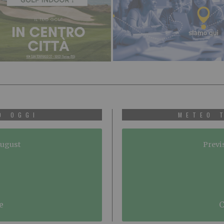
O OGGI
METEO 
August
Previ
e