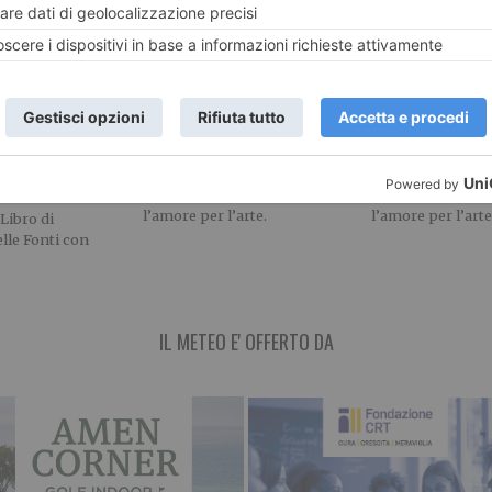
apietro: "Io,
Gianluca De Grossi,
Gianluca De Gr
a della parola
l’amore per l’arte
l'amore per l'a
ttura"
Il filo conduttore che
Il filo conduttore
percorre costantemente le
percorre costant
ne promozionale
opere di Gianluca De Grossi è
opere di Gianluca
no referente del
l’amore per l’arte.
l’amore per l’arte
 Libro di
lle Fonti con
IL METEO E' OFFERTO DA