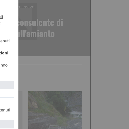
ICOLO SUCCESSIVO
tta, consulente di
llo sull'amianto