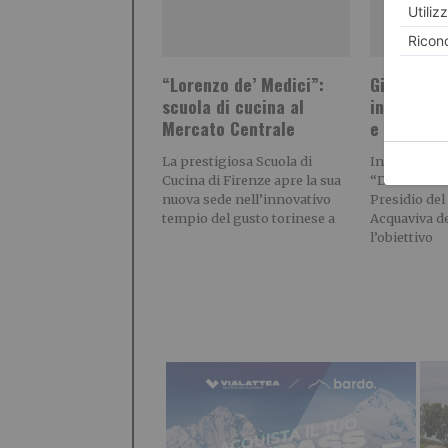
“Lorenzo de’ Medici”:
Giulia Calf
scuola di cucina al
innamorat
Mercato Centrale
e della le
La prestigiosa Scuola di
Informazio
Cucina di Firenze apre la sua
“Dal 2015 so
nuova sede nell’innovativo
Presidio del
tempio del gusto torinese a
Acquaviva de
l’obiettivo