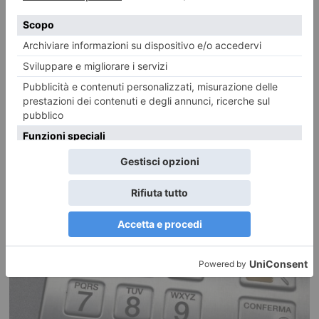
Nel portaombrelli e nel cappellino: i trucchi per nascondere la
droga
Alto e basso canavese, sino alla prima cintura di Torino, abbracciando
anche la collina della città