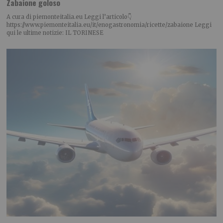
Zabaione goloso
A cura di piemonteitalia.eu Leggi l’articolo👇
https://www.piemonteitalia.eu/it/enogastronomia/ricette/zabaione Leggi
qui le ultime notizie: IL TORINESE