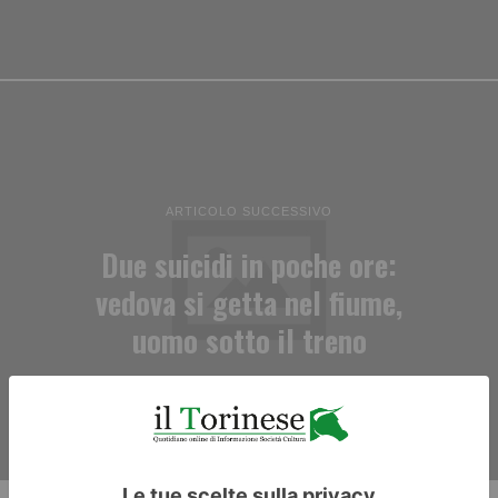
ARTICOLO SUCCESSIVO
Due suicidi in poche ore:
vedova si getta nel fiume,
uomo sotto il treno