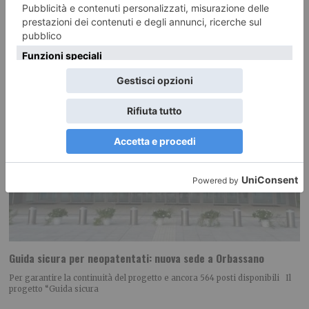
Guida sicura per neopatentati: nuova sede a Orbassano
Per garantire la continuità del progetto e ancora 564 posti disponibili Il
progetto “Guida sicura