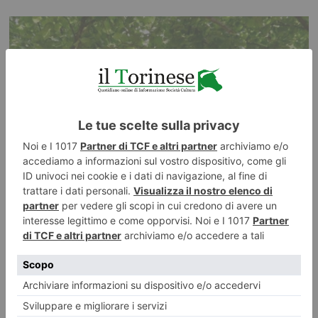
Nocciole, raccolta al via con una settimana di anticipo
Confagricoltura Piemonte: «ora il mercato riconosca il valore della
produzione» Allasia: “Annata difficile tra caldo, siccità