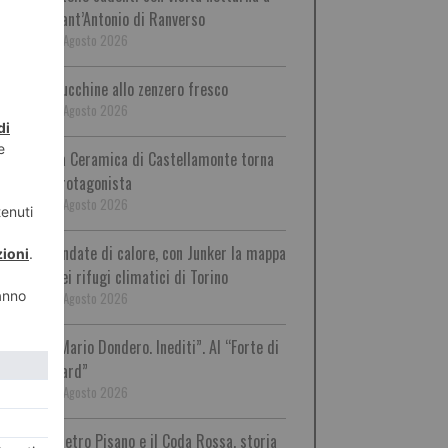
Sant’Antonio di Ranverso
6 Agosto 2026
Zucchine allo zenzero fresco
6 Agosto 2026
La Ceramica di Castellamonte torna
protagonista
6 Agosto 2026
Ondate di calore, con Junker la mappa
dei rifugi climatici di Torino
6 Agosto 2026
“Mario Dondero. Inediti”. Al “Forte di
Bard”
6 Agosto 2026
Pietro Pisano e il Coda Rossa, storia