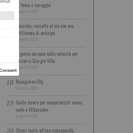
di fame e coraggio
6 Agosto 2026
Nocciole, raccolta al via con una
settimana di anticipo
6 Agosto 2026
Argento europeo nella velocità per
l’azzurro Giorgio Villa
6 Agosto 2026
Buongiorno Elly
6 Agosto 2026
Guida sicura per neopatentati: nuova
sede a Orbassano
6 Agosto 2026
Chieri invita all’uso consapevole