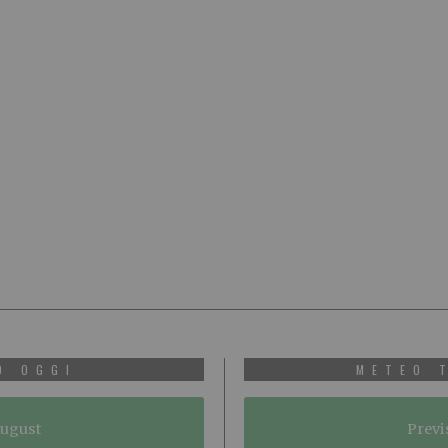
O OGGI
METEO 
August
Previ