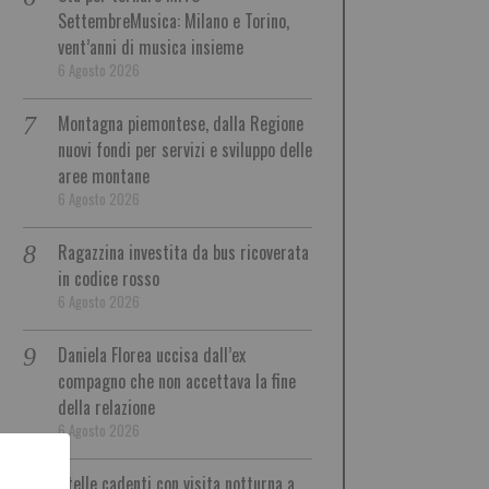
SettembreMusica: Milano e Torino,
vent’anni di musica insieme
6 Agosto 2026
Montagna piemontese, dalla Regione
nuovi fondi per servizi e sviluppo delle
aree montane
6 Agosto 2026
Ragazzina investita da bus ricoverata
in codice rosso
6 Agosto 2026
Daniela Florea uccisa dall’ex
compagno che non accettava la fine
della relazione
6 Agosto 2026
Stelle cadenti con visita notturna a