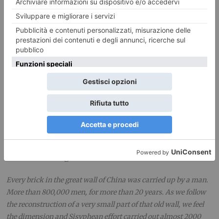
minima porzione di quell’antica muraglia, riusciamo a
provare la dimensione dello sforzo di Sisifo affrontato quasi
2000 anni fa. Allo stesso momento, questa piccola parte della
Muraglia rappresenta le diverse classi sociali e le
trasformazioni della Cina moderna. Una società che abbandona
gli ideali della collettività per concentrarsi sulle aspirazioni
capitalistiche e personali degli individui. Per l’epica ma intima
e poetica rappresentazione cinematografica, il Premio speciale
della Giuria viene attribuito a
Another Brick on the Wall
di
Nan Zhang.
With the following motivation:
Every brick in the great wall of China was carried up by a man.
More than 800,000 men, for more than 20 years. As we follow
the reconstruction of a very small part of that old wall, we feel
the dimension and Sisyphean effort carried out almost 2000