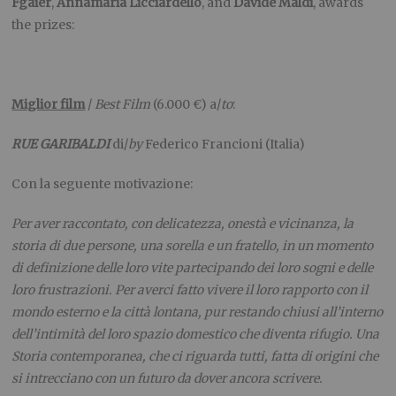
Fgaier
,
Annamaria Licciardello
, and
Davide Maldi
, awards
the prizes:
Miglior film
/
Best Film
(6.000 €) a/
to
:
RUE GARIBALDI
di/
by
Federico Francioni (Italia)
Con la seguente motivazione:
Per aver raccontato, con delicatezza, onestà e vicinanza, la
storia di due persone, una sorella e un fratello, in un momento
di definizione delle loro vite partecipando dei loro sogni e delle
loro frustrazioni. Per averci fatto vivere il loro rapporto con il
mondo esterno e la città lontana, pur restando chiusi all’interno
dell’intimità del loro spazio domestico che diventa rifugio. Una
Storia contemporanea, che ci riguarda tutti, fatta di origini che
si intrecciano con un futuro da dover ancora scrivere.