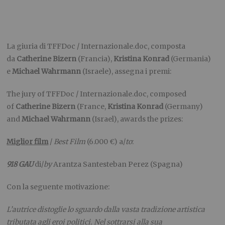
La giuria di TFFDoc / Internazionale.doc, composta
da
Catherine Bizern
(Francia),
Kristina Konrad
(Germania)
e
Michael Wahrmann
(Israele), assegna i premi:
The jury of TFFDoc / Internazionale.doc, composed
of
Catherine Bizern
(France,
Kristina Konrad
(Germany)
and
Michael Wahrmann
(Israel), awards the prizes:
Miglior film
/
Best Film
(6.000 €) a/
to
:
918 GAU
di/
by
Arantza Santesteban Perez (Spagna)
Con la seguente motivazione:
L’autrice distoglie lo sguardo dalla vasta tradizione artistica
tributata agli eroi politici. Nel sottrarsi alla sua