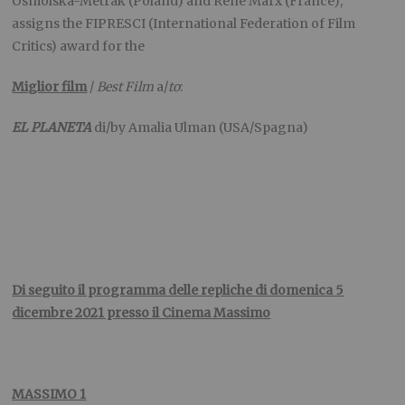
Osmólska-Metrak (Poland) and René Marx (France),
assigns the FIPRESCI (International Federation of Film
Critics) award for the
Miglior film
/
Best Film
a/
to
:
EL PLANETA
di/by Amalia Ulman (USA/Spagna)
Di seguito il programma delle repliche di domenica 5
dicembre 2021 presso il Cinema Massimo
MASSIMO 1