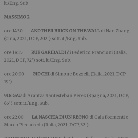
it./Eng. Sub.
MASSIMO 2
ore 14:30
ANOTHER BRICK ON THE WALL
di Nan Zhang
(Cina, 2021, DCP, 202’) sott. it./Eng. Sub.
ore 18:15
RUE GARIBALDI
di Federico Francioni (Italia,
2021, DCP, 72’) sott. it./Eng. Sub.
ore 20:00
GIOCHI
di Simone Bozzelli (Italia, 2021, DCP,
19’)
918 GAU
di Arantza Santesteban Perez (Spagna, 2021, DCP,
65’) sott. it./Eng. Sub.
ore 22.00
LA NASCITA DI UN REGNO
di Gaia Formenti e
Marco Piccarreda (Italia, 2021, DCP, 32’)