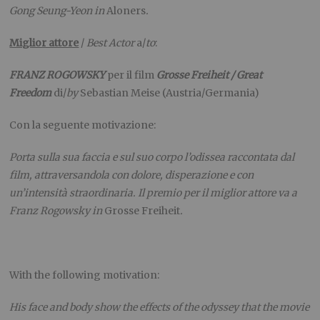
Gong Seung-Yeon in
Aloners
.
Miglior attore
/
Best Actor
a/
to
:
FRANZ ROGOWSKY
per il film
Grosse Freiheit / Great
Freedom
di/
by
Sebastian Meise (Austria/Germania)
Con la seguente motivazione:
Porta sulla sua faccia e sul suo corpo l’odissea raccontata dal
film, attraversandola con dolore, disperazione e con
un’intensità straordinaria. Il premio per il miglior attore va a
Franz Rogowsky in
Grosse Freiheit
.
With the following motivation:
His face and body show the effects of the odyssey that the movie