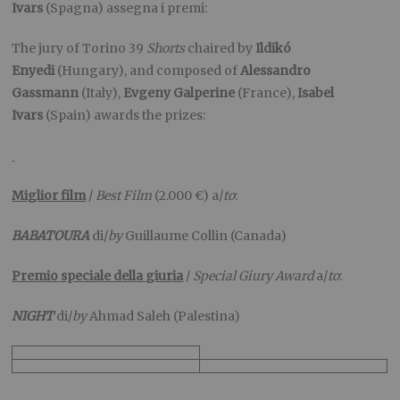
Ivars
(Spagna) assegna i premi:
The jury of Torino 39
Shorts
chaired by
Ildikó
Enyedi
(Hungary), and composed of
Alessandro
Gassmann
(Italy),
Evgeny Galperine
(France),
Isabel
Ivars
(Spain) awards the prizes:
Miglior film
/
Best Film
(2.000 €) a/
to
:
BABATOURA
di/
by
Guillaume Collin (Canada)
Premio speciale della giuria
/
Special Giury Award
a/
to
:
NIGHT
di/
by
Ahmad Saleh (Palestina)