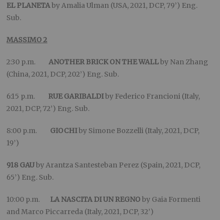
EL PLANETA
by Amalia Ulman (USA, 2021, DCP, 79’) Eng.
Sub.
MASSIMO 2
2:30 p.m.
ANOTHER BRICK ON THE WALL
by Nan Zhang
(China, 2021, DCP, 202’) Eng. Sub.
6:15 p.m.
RUE GARIBALDI
by Federico Francioni (Italy,
2021, DCP, 72’) Eng. Sub.
8:00 p.m.
GIOCHI
by Simone Bozzelli (Italy, 2021, DCP,
19’)
918 GAU
by Arantza Santesteban Perez (Spain, 2021, DCP,
65’) Eng. Sub.
10:00 p.m.
LA NASCITA DI UN REGNO
by Gaia Formenti
and Marco Piccarreda (Italy, 2021, DCP, 32’)