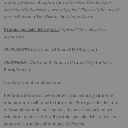
and surprises us. A mature film, directed with intelligent
sobriety, which reveals a new, big talent. The best film award
goes to
Between Two Dawns
by Selman Nacar.
Premio speciale della giuria
/
Special Giury Award
,
ex
aequo
a/
to
:
EL PLANETA
di
/by
Amalia Ulman (USA/Spagna)
FEATHERS
di
/by
Omar El Zohairy (Francia/Egitto/Paesi
Bassi/Grecia)
Con la seguente motivazione:
Per la sua denuncia lievemente comica ma ugualmente
emozionante dell’incerto futuro dell’Europa e del declino
della società moderna esposta attraverso la particolare
relazione madre e figlia. Il premio speciale della giuria ex
aequo va a Amalia pullman per
El Planeta
.