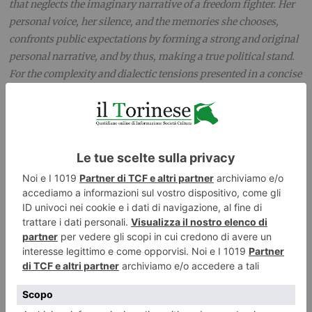
that neglects the imaginary narrative of a freedom fighter. Her
personal voice, her silence, and the memories she chooses,
confronts public expectations by forming a strong and original
personal narrative, and by thus, making a true political stand.
For the complexity and dialectic tensions presented in a concise
and multi-layered film, the best film award goes to
918 GAU
by
Arantza Santesteban Perez.
Premio speciale della giuria
/
Special Jury Award
a/
to
:
ANOTHER BRICK ON THE WALL
di/
by
Nan Zhang (Cina)
Con la seguente motivazione:
Ogni mattone che compone la Grande Muraglia cinese è stato
trasportato dall’uomo. Un lavoro svolto da più di 800.000
uomini per più di 20 anni. Nel seguire la ricostruzione di una