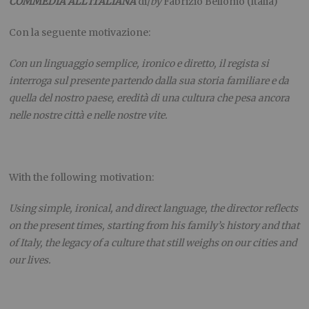
COMMEDIA ALL’ITALIANA
di/
by
Fabrizio Bellomo (Italia)
Con la seguente motivazione:
Con un linguaggio semplice, ironico e diretto, il regista si
interroga sul presente partendo dalla sua storia familiare e da
quella del nostro paese, eredità di una cultura che pesa ancora
nelle nostre città e nelle nostre vite.
With the following motivation:
Using simple, ironical, and direct language, the director reflects
on the present times, starting from his family’s history and that
of Italy, the legacy of a culture that still weighs on our cities and
our lives.