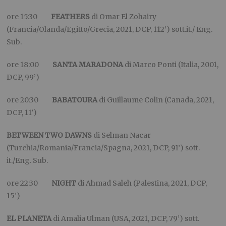
ore 15:30
FEATHERS
di Omar El Zohairy
(Francia/Olanda/Egitto/Grecia, 2021, DCP, 112’) sott.it./ Eng.
Sub.
ore 18:00
SANTA MARADONA
di Marco Ponti (Italia, 2001,
DCP, 99’)
ore 20:30
BABATOURA
di Guillaume Colin (Canada, 2021,
DCP, 11’)
BETWEEN TWO DAWNS
di Selman Nacar
(Turchia/Romania/Francia/Spagna, 2021, DCP, 91’) sott.
it./Eng. Sub.
ore 22:30
NIGHT
di Ahmad Saleh (Palestina, 2021, DCP,
15’)
EL PLANETA
di Amalia Ulman (USA, 2021, DCP, 79’) sott.