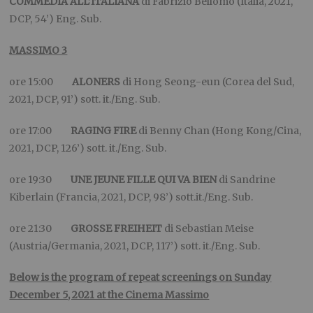
COMMEDIA ALL’ITALIANA
di Fabrizio Bellomo (Italia, 2021,
DCP, 54’) Eng. Sub.
MASSIMO 3
ore 15:00
ALONERS
di Hong Seong-eun (Corea del Sud,
2021, DCP, 91’) sott. it./Eng. Sub.
ore 17:00
RAGING FIRE
di Benny Chan (Hong Kong/Cina,
2021, DCP, 126’) sott. it./Eng. Sub.
ore 19:30
UNE JEUNE FILLE QUI VA BIEN
di Sandrine
Kiberlain (Francia, 2021, DCP, 98’) sott.it./Eng. Sub.
ore 21:30
GROSSE FREIHEIT
di Sebastian Meise
(Austria/Germania, 2021, DCP, 117’) sott. it./Eng. Sub.
Below is the program of repeat screenings on Sunday
December 5, 2021 at the Cinema Massimo