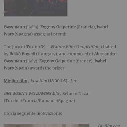
Gassmann
(Italia),
Evgeny Galperine
(Francia),
Isabel
Ivars
(Spagna) assegna i premi:
The jury of Torino 39 –
Feature Film Competition
, chaired
by
Ildikó Enyedi
(Hungary), and composed of
Alessandro
Gassmann
(Italy),
Evgeny Galperine
(France),
Isabel
Ivars
(Spain) awards the prizes:
Miglior film
/
Best film
(18.000 €) a/
to
:
BETWEEN TWO DAWNS
di/by Selman Nacar
(Turchia/Francia/Romania/Spagna)
Con la seguente motivazione:
Un film che