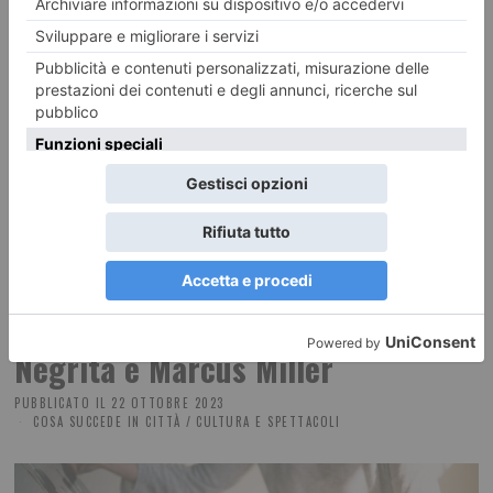
avidità da sempre al centro dell’eterno “atomo opaco”. In questa sorta di
traballamento generale e di scossoni positivi che non risolvono, De Niro
è malvagissimo quando deve fare il malvagio, e soprattutto sa farlo, Di
Caprio si stampa in viso la maschera dell’imbelle e non la lascia più,
incarognendola ancor più con quel trucco alla “Padrino” di Marlon
Brando, cotone tra gengive e guance e bocca che guarda in giù. Non
aiuta certo la Mollie di Lily Gladstone, anima del Bene, ma troppo
sottotono per reggere il peso della bontà e della vittoria.
Rock Jazz e dintorni a Torino. I
Negrita e Marcus Miller
PUBBLICATO IL
22 OTTOBRE 2023
COSA SUCCEDE IN CITTÀ
/
CULTURA E SPETTACOLI