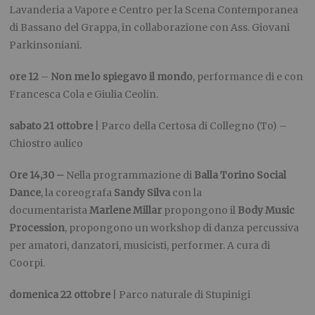
Lavanderia a Vapore e Centro per la Scena Contemporanea
di Bassano del Grappa, in collaborazione con Ass. Giovani
Parkinsoniani.
ore 12
–
Non me lo spiegavo il mondo
, performance di e con
Francesca Cola e Giulia Ceolin.
sabato 21 ottobre
| Parco della Certosa di Collegno (To) –
Chiostro aulico
Ore 14,30 –
Nella programmazione di
Balla Torino Social
Dance
, la coreografa
Sandy Silva
con la
documentarista
Marlene Millar
propongono il
Body Music
Procession
, propongono un workshop di danza percussiva
per amatori, danzatori, musicisti, performer. A cura di
Coorpi.
domenica 22 ottobre
| Parco naturale di Stupinigi