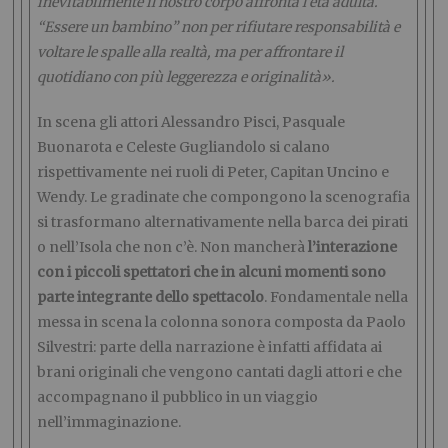
inevitabilmente il nostro corpo affronta l’età adulta.
“Essere un bambino” non per rifiutare responsabilità e
voltare le spalle alla realtà, ma per affrontare il
quotidiano con più leggerezza e originalità».
In scena gli attori Alessandro Pisci, Pasquale
Buonarota e Celeste Gugliandolo si calano
rispettivamente nei ruoli di Peter, Capitan Uncino e
Wendy. Le gradinate che compongono la scenografia
si trasformano alternativamente nella barca dei pirati
o nell’Isola che non c’è. Non mancherà
l’interazione
con i piccoli spettatori che in alcuni momenti sono
parte integrante dello spettacolo
. Fondamentale nella
messa in scena la colonna sonora composta da Paolo
Silvestri: parte della narrazione è infatti affidata ai
brani originali che vengono cantati dagli attori e che
accompagnano il pubblico in un viaggio
nell’immaginazione.