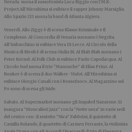
Neruda suona il sassofonista Luca Biggio con l’M.K .
Project.
All’Hiroshima si esibisce il rapper Johnny Marsiglia.
Allo Spazio 211 suona la band di Atlanta Algiers.
Venerdì.
Allo Ziggy è di scena Klasse Kriminale e Il
Complesso. Al Concordia di Venaria suonano i Negrita.
All’Imbarchino si esibisce Vera Di Lecce.
Al Circolo della
Musica di Rivoli è di scena Giulia Bi. Al Blah Blah suonano i
Peter Kernel. Al Folk Club si esibisce Paolo Capodacqua. Al
Circolo Sud suona il trio “Manouche” di Elias Prinz. Al
Bunker è di scena il duo Walker- Violot. All’Hiroshima si
esibisce Giorgio Canali con i Rossofuoco. Al Magazzino sul
Po sono di scena gli Iside.
Sabato.
Al Supermarket suonano gli Impaled Nazarene. Si
inaugura “Moncalieri Jazz” con la “Notte nera” in varie sedi
del centro con : il sestetto “Nica” Fabbrini, il quintetto di
Camilla Rolando, il quartetto di Carmen Ferrante, la violinista
Anais Drago con gli Accordi Disaccordi, il trio di Eleonora