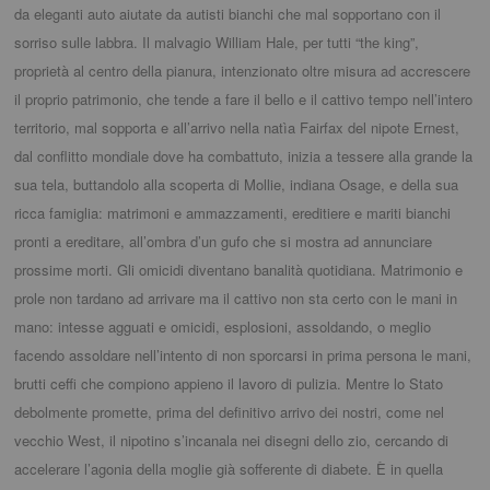
da eleganti auto aiutate da autisti bianchi che mal sopportano con il
sorriso sulle labbra. Il malvagio William Hale, per tutti “the king”,
proprietà al centro della pianura, intenzionato oltre misura ad accrescere
il proprio patrimonio, che tende a fare il bello e il cattivo tempo nell’intero
territorio, mal sopporta e all’arrivo nella natìa Fairfax del nipote Ernest,
dal conflitto mondiale dove ha combattuto, inizia a tessere alla grande la
sua tela, buttandolo alla scoperta di Mollie, indiana Osage, e della sua
ricca famiglia: matrimoni e ammazzamenti, ereditiere e mariti bianchi
pronti a ereditare, all’ombra d’un gufo che si mostra ad annunciare
prossime morti. Gli omicidi diventano banalità quotidiana. Matrimonio e
prole non tardano ad arrivare ma il cattivo non sta certo con le mani in
mano: intesse agguati e omicidi, esplosioni, assoldando, o meglio
facendo assoldare nell’intento di non sporcarsi in prima persona le mani,
brutti ceffi che compiono appieno il lavoro di pulizia. Mentre lo Stato
debolmente promette, prima del definitivo arrivo dei nostri, come nel
vecchio West, il nipotino s’incanala nei disegni dello zio, cercando di
accelerare l’agonia della moglie già sofferente di diabete. È in quella