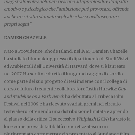
magistralmente sublimati riescono ad approfondire l’impatto
emotivo e psicologico che l’ambizione può provocare, offrendo
anche un ritratto sfumato degli alti e bassi nell’inseguire i
propri sogni”.
DAMIEN CHAZELLE
Nato a Providence, Rhode Island, nel 1985, Damien Chazelle
ha studiato filmmaking presso il dipartimento di Studi Visivi
ed Ambientali dell’Università di Harvard, dove si è laureato
nel 2007. Ha scritto e diretto il lungometraggio di esordio
come parte del suo progetto di tesi insieme con il collega di
corso e futuro frequente collaboratore Justin Hurwitz:
Guy
and Madeline on a Park Bench
ha debuttato al Tribeca Film
Festival nel 2009 e ha ricevuto svariati premi nel circuito
festivaliero, ottenendo una distribuzione limitata e aprendo
al plauso della critica. Il successivo
Whiplash
(2014) ha visto la
luce come prova di fattibilità concretizzatasi in un
pluripremiato cortometraggio presentato al Sundance Film