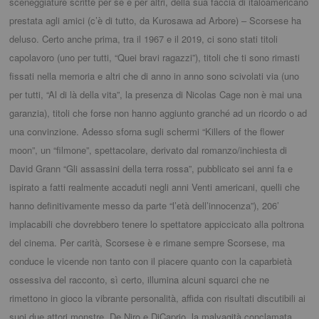
sceneggiature scritte per sé e per altri, della sua faccia di italoamericano
prestata agli amici (c’è di tutto, da Kurosawa ad Arbore) – Scorsese ha
deluso. Certo anche prima, tra il 1967 e il 2019, ci sono stati titoli
capolavoro (uno per tutti, “Quei bravi ragazzi”), titoli che ti sono rimasti
fissati nella memoria e altri che di anno in anno sono scivolati via (uno
per tutti, “Al di là della vita”, la presenza di Nicolas Cage non è mai una
garanzia), titoli che forse non hanno aggiunto granché ad un ricordo o ad
una convinzione. Adesso sforna sugli schermi “Killers of the flower
moon”, un “filmone”, spettacolare, derivato dal romanzo/inchiesta di
David Grann “Gli assassini della terra rossa”, pubblicato sei anni fa e
ispirato a fatti realmente accaduti negli anni Venti americani, quelli che
hanno definitivamente messo da parte “l’età dell’innocenza”), 206’
implacabili che dovrebbero tenere lo spettatore appiccicato alla poltrona
del cinema. Per carità, Scorsese è e rimane sempre Scorsese, ma
conduce le vicende non tanto con il piacere quanto con la caparbietà
ossessiva del racconto, sì certo, illumina alcuni squarci che ne
rimettono in gioco la vibrante personalità, affida con risultati discutibili ai
suoi due attori monstre, De Niro e DiCaprio, la malvagità conclamata,