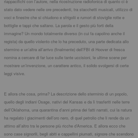
riappacifichi con l’autore, nella ricostruzione radiofonica di quanto ci è
stato dato vedere nelle ore precedenti, tra stacchetti musicali, utilizzo di
voci e finestre che si chiudono e sfrigolii e rumori di stoviglie rotte e
bottiglie e tappi che saltano. La parola e il gesto più forti della
immagine? Un mondo totalmente diverso (in cui fa capolino anche il
regista) da quello violento che lo ha preceduto, una parte dedicata allo
stermino e un’altra all’arrivo (finalmente) dell’FBI di Hoover di fresca
nomina a cercare di far luce sulle tante uccisioni, le ultime scene per
mostrare un’invenzione, un carattere antico, il solido svolgersi di certe
leggi visive.
E allora che cosa, prima? La descrizione dello sterminio di un popolo,
quello degli indiani Osage, nativi del Kansas e da lì trasferiti nelle terre
dell’Oklahoma, una quarantina d’anni prima dei fatti narrati, cui la natura
ha regalato i giacimenti dell’oro nero, di quel petrolio che li rende da un
attimo all’altro tra le persone più ricche d’America. E allora ecco che
sono case signorili, begli abiti e cappellini piumati, signore che scendono