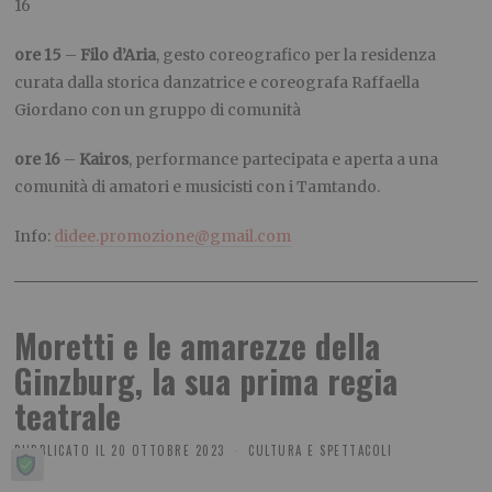
16
ore 15
–
Filo d’Aria
, gesto coreografico per la residenza
curata dalla storica danzatrice e coreografa Raffaella
Giordano con un gruppo di comunità
ore 16
–
Kairos
, performance partecipata e aperta a
una
comunità di amatori e musicisti con i Tamtando.
Info:
didee.promozione@gmail.com
Moretti e le amarezze della
Ginzburg, la sua prima regia
teatrale
PUBBLICATO IL
20 OTTOBRE 2023
CULTURA E SPETTACOLI