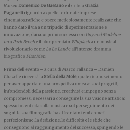
Museo
Domenico De Gaetano
e il critico
Grazia
Paganelli
riguardo a quelle fortunate imprese
cinematografiche e opere meticolosamente realizzate che
hanno dato il via a un tripudio di sperimentazione e
innovazione, dai suoi primi successi con
Guy and Madeline
on a Park Bench
e il pluripremiato
Whiplash
a un musical
rivoluzionario come
La La Land
e all’intenso dramma
biografico
First Man
.
Prima dell’evento – a cura di Marco Fallanca – Damien
Chazelle riceverà la
Stella della Mole
,
quale riconoscimento
per aver apportato una prospettiva unica ai suoi progetti,
infondendoli della passione, creatività e impegno senza
compromessi necessari a conseguire la sua visione artistica:
spesso incentrata sulla musica e sul perseguimento dei
sogni, la sua filmografia ha affrontato temi come il
perfezionismo, la dedizione, le difficoltà e le sfide che
conseguono al raggiungimento del successo, spingendo le