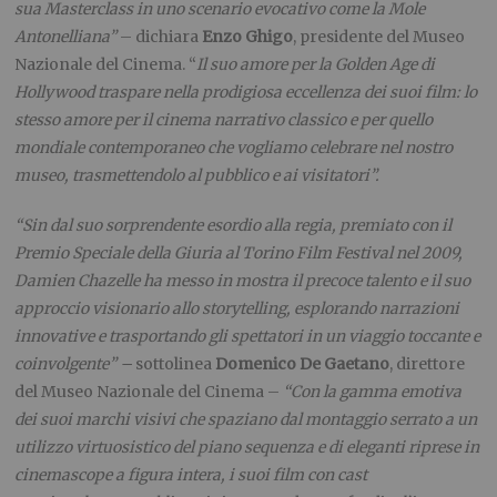
sua Masterclass in uno scenario evocativo come la Mole
Antonelliana”
– dichiara
Enzo Ghigo
, presidente del Museo
Nazionale del Cinema. “
Il suo amore per la Golden Age di
Hollywood traspare nella prodigiosa eccellenza dei suoi film: lo
stesso amore per il cinema narrativo classico e per quello
mondiale contemporaneo che vogliamo celebrare nel nostro
museo, trasmettendolo al pubblico e ai visitatori”.
“Sin dal suo sorprendente esordio alla regia, premiato con il
Premio Speciale della Giuria al Torino Film Festival nel 2009,
Damien Chazelle ha messo in mostra il precoce talento e il suo
approccio visionario allo storytelling, esplorando narrazioni
innovative e trasportando gli spettatori in un viaggio toccante e
coinvolgente” –
sottolinea
Domenico De Gaetano
, direttore
del Museo Nazionale del Cinema –
“Con la gamma emotiva
dei suoi marchi visivi che spaziano dal montaggio serrato a un
utilizzo virtuosistico del piano sequenza e di eleganti riprese in
cinemascope a figura intera, i suoi film con cast