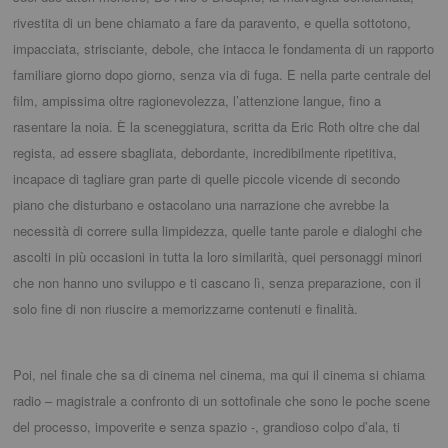
rivestita di un bene chiamato a fare da paravento, e quella sottotono,
impacciata, strisciante, debole, che intacca le fondamenta di un rapporto
familiare giorno dopo giorno, senza via di fuga. E nella parte centrale del
film, ampissima oltre ragionevolezza, l’attenzione langue, fino a
rasentare la noia. È la sceneggiatura, scritta da Eric Roth oltre che dal
regista, ad essere sbagliata, debordante, incredibilmente ripetitiva,
incapace di tagliare gran parte di quelle piccole vicende di secondo
piano che disturbano e ostacolano una narrazione che avrebbe la
necessità di correre sulla limpidezza, quelle tante parole e dialoghi che
ascolti in più occasioni in tutta la loro similarità, quei personaggi minori
che non hanno uno sviluppo e ti cascano lì, senza preparazione, con il
solo fine di non riuscire a memorizzarne contenuti e finalità.
Poi, nel finale che sa di cinema nel cinema, ma qui il cinema si chiama
radio – magistrale a confronto di un sottofinale che sono le poche scene
del processo, impoverite e senza spazio -, grandioso colpo d’ala, ti