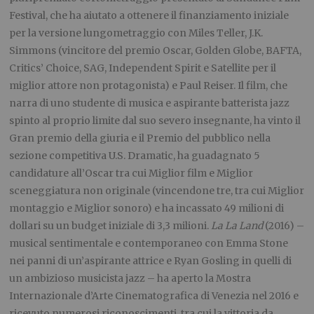
Festival, che ha aiutato a ottenere il finanziamento iniziale
per la versione lungometraggio con Miles Teller, J.K.
Simmons (vincitore del premio Oscar, Golden Globe, BAFTA,
Critics’ Choice, SAG, Independent Spirit e Satellite per il
miglior attore non protagonista) e Paul Reiser. Il film, che
narra di uno studente di musica e aspirante batterista jazz
spinto al proprio limite dal suo severo insegnante, ha vinto il
Gran premio della giuria e il Premio del pubblico nella
sezione competitiva U.S. Dramatic, ha guadagnato 5
candidature all’Oscar tra cui Miglior film e Miglior
sceneggiatura non originale (vincendone tre, tra cui Miglior
montaggio e Miglior sonoro) e ha incassato 49 milioni di
dollari su un budget iniziale di 3,3 milioni.
La La Land
(2016) –
musical sentimentale e contemporaneo con Emma Stone
nei panni di un’aspirante attrice e Ryan Gosling in quelli di
un ambizioso musicista jazz – ha aperto la Mostra
Internazionale d’Arte Cinematografica di Venezia nel 2016 e
ricevuto numerosi riconoscimenti, tra cui la vittoria da