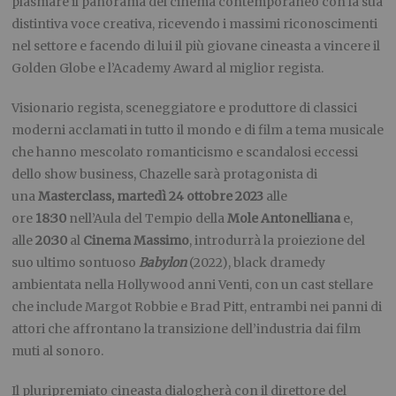
plasmare il panorama del cinema contemporaneo con la sua
distintiva voce creativa, ricevendo i massimi riconoscimenti
nel settore e facendo di lui il più giovane cineasta a vincere il
Golden Globe e l’Academy Award al miglior regista.
Visionario regista, sceneggiatore e produttore di classici
moderni acclamati in tutto il mondo e di film a tema musicale
che hanno mescolato romanticismo e scandalosi eccessi
dello show business, Chazelle sarà protagonista di
una
Masterclass,
martedì 24 ottobre 2023
alle
ore
18:30
nell’Aula del Tempio della
Mole Antonelliana
e,
alle
20:30
al
Cinema Massimo
, introdurrà la proiezione del
suo ultimo sontuoso
Babylon
(2022), black dramedy
ambientata nella Hollywood anni Venti, con un cast stellare
che include Margot Robbie e Brad Pitt, entrambi nei panni di
attori che affrontano la transizione dell’industria dai film
muti al sonoro.
Il pluripremiato cineasta dialogherà con il direttore del