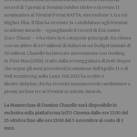
record di 7 premi ai 74esimi Golden Globe e ricevuto 11
nomination ai 70esimi Premi BAFTA, vincendone 5, tra cui
Miglior film. Il film ha ricevuto 14 candidature agli 89esimi
Academy Awards – eguagliando il record di
Eva contro
Eva
e
Titanic
– e ha vinto in 6 categorie principali. Ha chiuso
con un attivo di 447 milioni di dollari su un budget iniziale di
30 milioni. Chazelle ha lavorato nuovamente con Gosling
in
First Man
(2018), tratto dalla sceneggiatura di Josh Singer
che segue gli anni precedenti la missione dell’Apollo 11 e di
Neil Armstrong sulla Luna. Nel 2022 ha scritto e
diretto
Babylon
, che ha ricevuto innumerevoli candidature a
premi, incluse tre ai 95esimi Academy Awards.
La Masterclass di Damien Chazelle sarà disponibile in
esclusiva sulla piattaforma InTO Cinema
dalle ore 11:00 del
25 ottobre fino alle ore 23:00 del 5 novembre al costo di 3
euro.