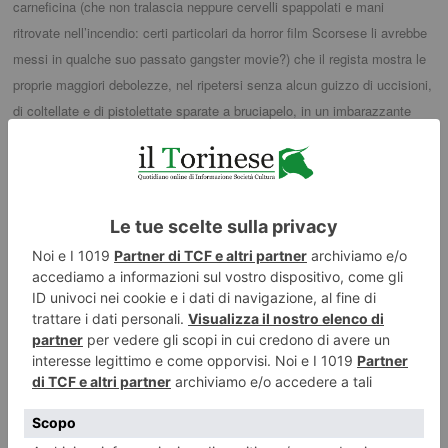
carneficina (che non tralascia neppure cervelli spappolati e mani
ritrovate nell’incendio: certi particolari da horror film Scorsese li avrebbe
messi in qualche suo passato gangster movie?) che il regista mostra le
proprie maggiori debolezze, nel ripetersi senza alcun guizzo di uccisioni,
di coltellate e di pistolettate sparate a bruciapelo, in un imbarazzante
copiaincolla, in una faticosa sequenza di immagini che lasciano
trasparire apertamente il loro esatto doppio poco oltre. E una cosa che,
di conseguenza, Scorsese dimentica è quell’appropriarsi, da parte di
un’autentica ”anima”, delle tante e differenti storie, da parte dell’anima
del regista, di una concreta partecipazione, che altrove – nelle
carneficine di “Goodfellas” e di “Gangs of New York”, nel ghigno del
Nicholson di “Departed”, nei pugni di “Toro scatenato”, nella grandezza
malefica di “Casinò” – ha avuto maggior peso. Pur nella descrizione di
quello stesso male.
Pur nelle zone d’ombra, si respirano attimi di “Nascita di una nazione” o
dei “Cancelli del cielo”, spruzzate del cinema di Sergio Leone e del
“Petroliere” e del “Gigante”, tutti quanti a mostrarci crudeltà, arrivismo,