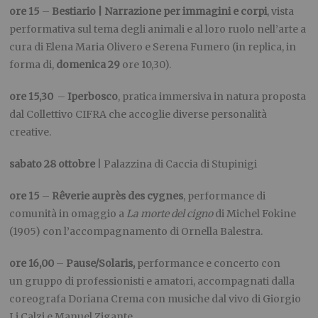
ore 15
–
Bestiario | Narrazione per immagini e corpi
,
vista
performativa sul tema degli animali e al loro ruolo nell’arte a
cura di Elena Maria Olivero e Serena Fumero (in replica, in
forma di,
domenica 29
ore 10,30).
ore 15,30
–
Iperbosco
, pratica immersiva in natura proposta
dal Collettivo CIFRA che accoglie diverse personalità
creative.
sabato 28 ottobre
| Palazzina di Caccia di Stupinigi
ore 15
–
Rêverie auprès des cygnes
, performance di
comunità in omaggio a
La morte del cigno
di Michel Fokine
(1905) con l’accompagnamento di Ornella Balestra.
ore 16,00
–
Pause/Solaris,
performance e concerto con
un
gruppo di professionisti e amatori, accompagnati dalla
coreografa Doriana Crema con musiche dal vivo di Giorgio
Li Calzi e Manuel Zigante.