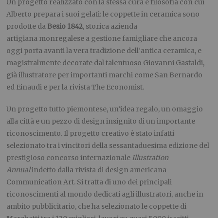
Un progetto realizzato con la stessa cura e filosofia con cui
Alberto prepara i suoi gelati: le coppette in ceramica sono
prodotte da
Besio 1842
, storica azienda
artigiana monregalese a gestione famigliare che ancora
oggi porta avanti la vera tradizione dell’antica ceramica, e
magistralmente decorate dal talentuoso Giovanni Gastaldi,
già illustratore per importanti marchi come San Bernardo
ed Einaudi e per la rivista The Economist.
Un progetto tutto piemontese, un’idea regalo, un omaggio
alla città e un pezzo di design insignito di un importante
riconoscimento. Il progetto creativo è stato infatti
selezionato tra i vincitori della sessantaduesima edizione del
prestigioso concorso internazionale
Illustration
Annual
indetto dalla rivista di design americana
Communication Art. Si tratta di uno dei principali
riconoscimenti al mondo dedicati agli illustratori, anche in
ambito pubblicitario, che ha selezionato le coppette di