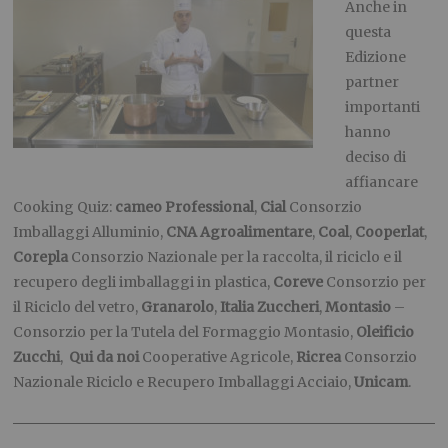
Anche in
questa
Edizione
partner
importanti
hanno
deciso di
affiancare
Cooking Quiz:
cameo Professional
,
Cial
Consorzio
Imballaggi Alluminio,
CNA Agroalimentare
,
Coal
,
Cooperlat
,
Corepla
Consorzio Nazionale per la raccolta, il riciclo e il
recupero degli imballaggi in plastica,
Coreve
Consorzio per
il Riciclo del vetro,
Granarolo
,
Italia Zuccheri
,
Montasio
–
Consorzio per la Tutela del Formaggio Montasio,
Oleificio
Zucchi
,
Qui da noi
Cooperative Agricole,
Ricrea
Consorzio
Nazionale Riciclo e Recupero Imballaggi Acciaio,
Unicam
.