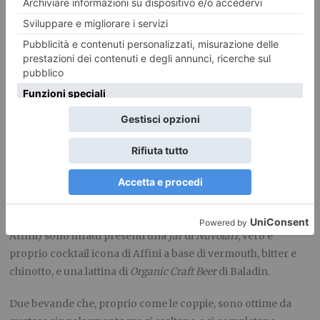
le
“invenzioni”
Affini di questi anni, dai liquori delle
Distillerie Subalpine al Gin Taggiasco Extra Virgin, dal Sake
Nero fino alle Jar Box (prodotti acquistabili anche sull’e-
commerce del sito
www.affinitorino.it
).
In vista della festa di San Valentino,
inoltre,
Affini
dedica a
tutti gli innamorati il nuovissimo
“Nuvolari Spritz”
. Un modo
stuzzicante per brindare al proprio amore nella giornata del
14 febbraio preparando, rigorosamente in coppia, un drink
fresco e accattivante.
All’interno dell’elegante confezione (acquistabile presso i
locali Affini, attraverso il servizio delivery o sull’e-commerce
Affini) sono infatti presenti una
jar
di
Nuvolari
, vero e
proprio cocktail icona di Affini a base di vermouth, bitter e
chinotto, e una lattina di
Organic Craft Beer
di Baladin.
Due bevande che, proprio come le coppie, sono ottime da