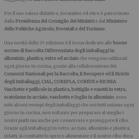
Per il suo valore didattico, formativo ed etico è patrocinato
dalla
Presidenza del Consiglio dei Ministri
e dal
Ministero
delle Politiche Agricole, Forestali e del Turismo.
Una novità della 5^ edizione è il focus dedicato alle
buone
norme di Raccolta Differenziata degli imballaggi in
alluminio, plastica, vetro ed acciaio
che vengono utilizzati
ogni giorno in cucina, grazie alla collaborazione dei
Consorzi Nazionali per la Raccolta, il Recupero ed il Riciclo
degli Imballaggi, CIAL, COREPLA, COREVE e RICREA
.
Vaschette e pellicole in plastica, bottiglie e vasetti in vetro,
scatolame in acciaio, vaschette e foglio in alluminio
, sono
solo alcuni esempi degli imballaggi che noi tutti usiamo ogni
giorno in cucina, non soltanto per preparare al meglio i
nostri piatti ma anche per conservare e proteggere il cibo.
Grazie agli imballaggi in vetro, acciaio, alluminio e plastica,
infatti, si combatte lo spreco alimentare e il nostro cibo dura