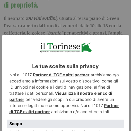
di proprietà.
Il neonato
100 Vini e Affini,
situato al terzo piano di Green
Pea, sarà aperto dal lunedì al venerdì dalle 10 alle 18 con la
caffetteria, le golose
“burnie”
per aperitivi e pranzi, l’ampia
selezione di drink che comprende vini e liquoristica, le birre
Baladin e le creative proposte di cocktail.
Affini San Salvario
Riv.1
in Via Belfiore 16C, oltre a mantenere il servizio di
delivery dal venerdì alla domenica, sarà aperto durante i
week-end dalle 12 alle 18 incentrando la propria proposta
nell’ormai riconosciuta e consolidata
“esperienza Affini”:
a
pranzo e nei pomeriggi di sabato e domenica, infatti, sarà
possibile godersi cocktail d’autore ideati dal bar manager
Michele Marzella con il suo staff e innovativi food pairing
tutti da assaporare.
Affini Porta Palazzo Riv.2
in Piazza della
Repubblica 3 si trasformerà invece in un vero e
proprio
temporary store
Affini: accanto al servizio di
caffetteria e asporto sarà infatti possibile acquistare tutte