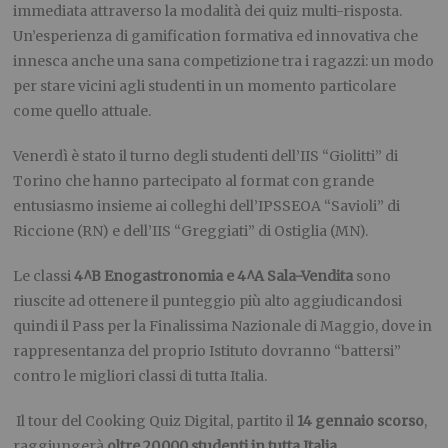
immediata attraverso la modalità dei quiz multi-risposta.
Un’esperienza di gamification formativa ed innovativa che
innesca anche una sana competizione tra i ragazzi: un modo
per stare vicini agli studenti in un momento particolare
come quello attuale.
Venerdì è stato il turno degli studenti dell’IIS “Giolitti” di
Torino che hanno partecipato al format con grande
entusiasmo insieme ai colleghi dell’IPSSEOA “Savioli” di
Riccione (RN) e dell’IIS “Greggiati” di Ostiglia (MN).
Le classi
4^B Enogastronomia e 4^A Sala-Vendita
sono
riuscite ad ottenere il punteggio più alto aggiudicandosi
quindi il Pass per la Finalissima Nazionale di Maggio, dove in
rappresentanza del proprio Istituto dovranno “battersi”
contro le migliori classi di tutta Italia.
Il tour del Cooking Quiz Digital, partito il
14 gennaio scorso
,
raggiungerà
oltre 20.000 studenti in tutta Italia
.