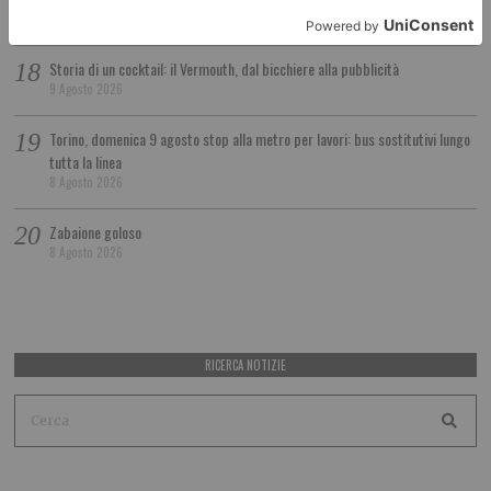
9 Agosto 2026
Storia di un cocktail: il Vermouth, dal bicchiere alla pubblicità
9 Agosto 2026
Torino, domenica 9 agosto stop alla metro per lavori: bus sostitutivi lungo
tutta la linea
8 Agosto 2026
Zabaione goloso
8 Agosto 2026
RICERCA NOTIZIE