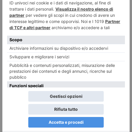
La rubrica della domenica di Pier Franco Quaglieni
9 Agosto 2026
Artigianato piemontese, segnali di ripresa nel terzo trimestre ma i saldi
restano negativi
9 Agosto 2026
Gallerie d’Italia gratis a Ferragosto
9 Agosto 2026
La Cisl vince. Basta conflitti
9 Agosto 2026
Ultima prova del Campionato Mondiale BikeTrial B.I.U.
9 Agosto 2026
Strisce blu e ZTL, non si paga dal 10 al 23 agosto
9 Agosto 2026
Sapore d’Oriente nel piatto: straccetti speciali di pollo