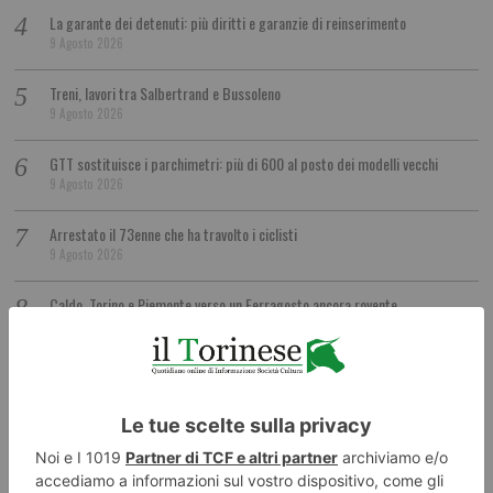
La garante dei detenuti: più diritti e garanzie di reinserimento
9 Agosto 2026
Treni, lavori tra Salbertrand e Bussoleno
9 Agosto 2026
GTT sostituisce i parchimetri: più di 600 al posto dei modelli vecchi
9 Agosto 2026
Arrestato il 73enne che ha travolto i ciclisti
9 Agosto 2026
Caldo, Torino e Piemonte verso un Ferragosto ancora rovente
9 Agosto 2026
Tutti i gusti del mondo a Terra Madre Salone del Gusto Tra poco più di un
mese a Torino
9 Agosto 2026
“Davide Toffolo, Parola di Pasolini”
9 Agosto 2026