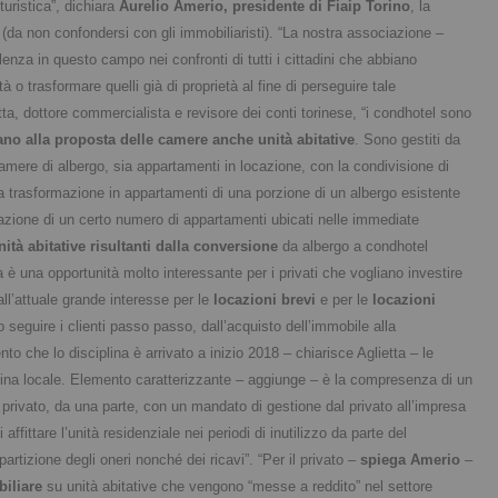
uristica”, dichiara
Aurelio Amerio, presidente di Fiaip Torino
, la
 (da non confondersi con gli immobiliaristi). “La nostra associazione –
enza in questo campo nei confronti di tutti i cittadini che abbiano
à o trasformare quelli già di proprietà al fine di perseguire tale
a, dottore commercialista e revisore dei conti torinese, “i condhotel sono
cano alla proposta delle camere anche unità abitative
. Sono gestiti da
mere di albergo, sia appartamenti in locazione, con la condivisione di
la trasformazione in appartamenti di una porzione di un albergo esistente
gazione di un certo numero di appartamenti ubicati nelle immediate
nità abitative risultanti dalla conversione
da albergo a condhotel
a è una opportunità molto interessante per i privati che vogliano investire
 all’attuale grande interesse per le
locazioni brevi
e per le
locazioni
o seguire i clienti passo passo, dall’acquisto dell’immobile alla
to che lo disciplina è arrivato a inizio 2018 – chiarisce Aglietta – le
lina locale. Elemento caratterizzante – aggiunge – è la compresenza di un
n privato, da una parte, con un mandato di gestione dal privato all’impresa
i affittare l’unità residenziale nei periodi di inutilizzo da parte del
ipartizione degli oneri nonché dei ricavi”. “Per il privato –
spiega Amerio
–
iliare
su unità abitative che vengono “messe a reddito” nel settore