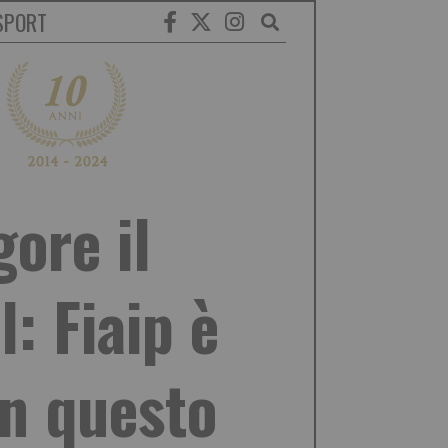
SPORT
gore il
: Fiaip è
in questo