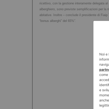
ricettivo, con la gestione interamente delegata al
alberghiero, sono previste semplificazioni per la 
abitative. Inoltre – conclude il presidente di Fiaip
“bonus alberghi” del 65%”.