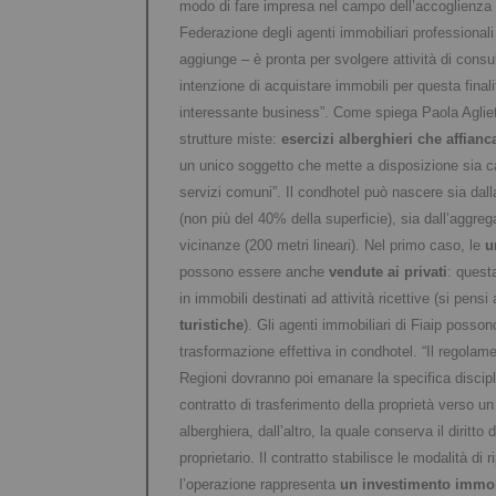
modo di fare impresa nel campo dell’accoglienza t
Federazione degli agenti immobiliari professionali
aggiunge – è pronta per svolgere attività di consul
intenzione di acquistare immobili per questa finalit
interessante business”. Come spiega Paola Agliett
strutture miste:
esercizi alberghieri che affian
un unico soggetto che mette a disposizione sia ca
servizi comuni”. Il condhotel può nascere sia dal
(non più del 40% della superficie), sia dall’aggre
vicinanze (200 metri lineari). Nel primo caso, le
u
possono essere anche
vendute ai privati
: quest
in immobili destinati ad attività ricettive (si pensi
turistiche
). Gli agenti immobiliari di Fiaip posson
trasformazione effettiva in condhotel. “Il regolamen
Regioni dovranno poi emanare la specifica discip
contratto di trasferimento della proprietà verso u
alberghiera, dall’altro, la quale conserva il diritto d
proprietario. Il contratto stabilisce le modalità di r
l’operazione rappresenta
un investimento immob