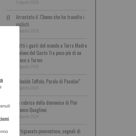
9 Agosto 2026
Arrestato il 73enne che ha travolto i
ciclisti
9 Agosto 2026
Tutti i gusti del mondo a Terra Madre
Salone del Gusto Tra poco più di un
mese a Torino
9 Agosto 2026
“Davide Toffolo, Parola di Pasolini”
9 Agosto 2026
La rubrica della domenica di Pier
Franco Quaglieni
9 Agosto 2026
Artigianato piemontese, segnali di