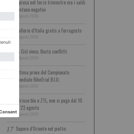
ripresa nel terzo trimestre ma i saldi
restano negativi
9 Agosto 2026
Gallerie d’Italia gratis a Ferragosto
9 Agosto 2026
La Cisl vince. Basta conflitti
9 Agosto 2026
Ultima prova del Campionato
Mondiale BikeTrial B.I.U.
9 Agosto 2026
Strisce blu e ZTL, non si paga dal 10
al 23 agosto
9 Agosto 2026
Sapore d’Oriente nel piatto: