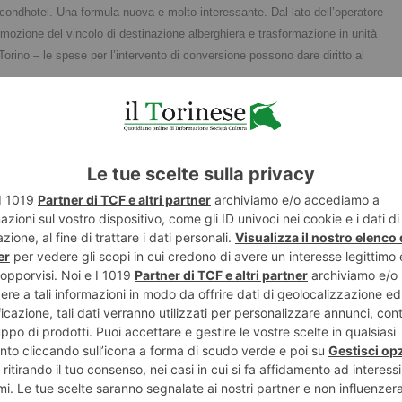
 condhotel. Una formula nuova e molto interessante. Dal lato dell’operatore
rimozione del vincolo di destinazione alberghiera e trasformazione in unità
 Torino – le spese per l’intervento di conversione possono dare diritto al