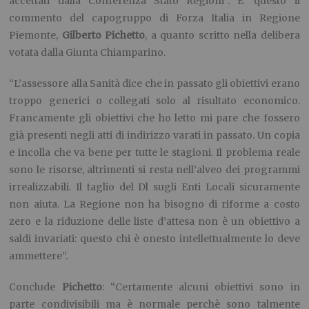
accettati dalla Conferenza Stato Regioni”. E’ questo il
commento del capogruppo di Forza Italia in Regione
Piemonte,
Gilberto Pichetto
, a quanto scritto nella delibera
votata dalla Giunta Chiamparino.
“L’assessore alla Sanità dice che in passato gli obiettivi erano
troppo generici o collegati solo al risultato economico.
Francamente gli obiettivi che ho letto mi pare che fossero
già presenti negli atti di indirizzo varati in passato. Un copia
e incolla che va bene per tutte le stagioni. Il problema reale
sono le risorse, altrimenti si resta nell’alveo dei programmi
irrealizzabili. Il taglio del Dl sugli Enti Locali sicuramente
non aiuta. La Regione non ha bisogno di riforme a costo
zero e la riduzione delle liste d’attesa non è un obiettivo a
saldi invariati: questo chi è onesto intellettualmente lo deve
ammettere”.
Conclude
Pichetto
: “Certamente alcuni obiettivi sono in
parte condivisibili ma è normale perchè sono talmente