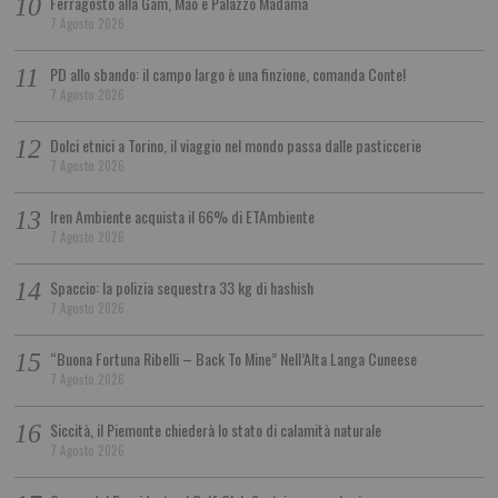
Ferragosto alla Gam, Mao e Palazzo Madama
7 Agosto 2026
PD allo sbando: il campo largo è una finzione, comanda Conte!
7 Agosto 2026
Dolci etnici a Torino, il viaggio nel mondo passa dalle pasticcerie
7 Agosto 2026
Iren Ambiente acquista il 66% di ETAmbiente
7 Agosto 2026
Spaccio: la polizia sequestra 33 kg di hashish
7 Agosto 2026
“Buona Fortuna Ribelli – Back To Mine” Nell’Alta Langa Cuneese
7 Agosto 2026
Siccità, il Piemonte chiederà lo stato di calamità naturale
7 Agosto 2026