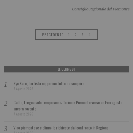
Consiglio Regionale del Piemonte
PRECEDENTE
1
2
3
4
LE ULTIME 20
Ryo Kato, l’artista nipponico tutto da scoprire
7 Agosto 2026
Caldo, tregua solo temporanea: Torino e Piemonte verso un Ferragosto
ancora rovente
7 Agosto 2026
Vino piemontese e clima: le richieste dal confronto in Regione