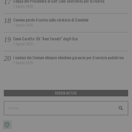
Coppa del Presidente al Golf Club Sestrieres per la ricerca
7 Agosto 2026
Camion perde il carico sulla rotatoria di Candiolo
7 Agosto 2026
Ennio Caretto: Gli “Anni furenti” degli Usa
7 Agosto 2026
I sindaci dei Comuni olimpici chiedono garanzie per il servizio pediatrico
7 Agosto 2026
RICERCA NOTIZIE