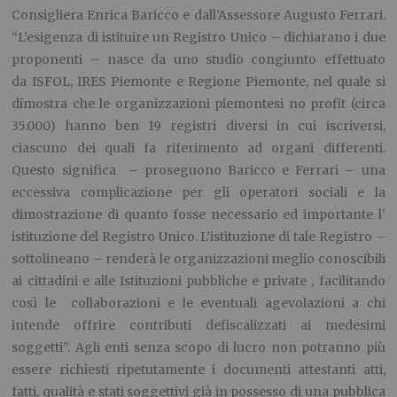
Consigliera Enrica Baricco e dall’Assessore Augusto Ferrari.
“L’esigenza di istituire un Registro Unico – dichiarano i due
proponenti – nasce da uno studio congiunto effettuato
da ISFOL, IRES Piemonte e Regione Piemonte, nel quale si
dimostra che le organizzazioni piemontesi no profit (circa
35.000) hanno ben 19 registri diversi in cui iscriversi,
ciascuno dei quali fa riferimento ad organi differenti.
Questo significa – proseguono Baricco e Ferrari – una
eccessiva complicazione per gli operatori sociali e la
dimostrazione di quanto fosse necessario ed importante l’
istituzione del Registro Unico. L’istituzione di tale Registro –
sottolineano – renderà le organizzazioni meglio conoscibili
ai cittadini e alle Istituzioni pubbliche e private , facilitando
così le collaborazioni e le eventuali agevolazioni a chi
intende offrire contributi defiscalizzati ai medesimi
soggetti”. Agli enti senza scopo di lucro non potranno più
essere richiesti ripetutamente i documenti attestanti atti,
fatti, qualità e stati soggettivi già in possesso di una pubblica