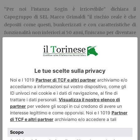
“Per noi l’istanza Sogin è irricevibile” dichiara il
Capogruppo di SEL Marco Grimaldi “il rischio reale è che
depositi come questi, bunkerizzati e con caratteristiche di
funzionalità non inferiori ai 50 anni, finiscano per diventare
la tappa ultima delle scorie ‘espatriate’ che faranno ritorno
in Italia”.
“La Regione deve essere al fianco dei tanti cittadini, delle
associazioni ambientaliste e dei comuni interessati” – ha
concluso Marco Grimaldi – “ nel ribadire a Sogin
l’indisponibilità a qualsiasi ipotesi di ampliamento del sito di
Saluggia. Il Piemonte non può continuare ad essere la
discarica del nucleare italiano”.
Marco Grimaldi