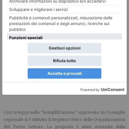
Capogruppo Sel in Consiglio regionale
Pd Regione, semplificare il Terzo
Settore
PUBBLICATO IL
27 FEBBRAIO 2015
TRIBUNA
REGISTRO UNICO
TERZO SETTORE;
BARICCO E FERRARI
(PD): DAI 19 REGISTRI SI SEMPLIFICA CON UNO SOLO
Con la legge sulla “Semplificazione” approvata in Consiglio
regionale si è istituito il Registro Unico delle Organizzazioni
del Terzo Settore. La proposta è stata avanzata dalla