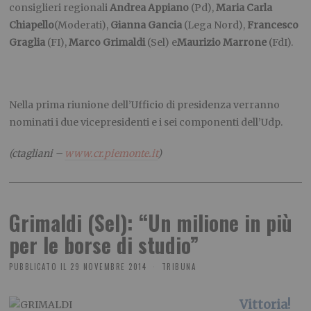
consiglieri regionali
Andrea Appiano
(Pd),
Maria Carla
Chiapello
(Moderati),
Gianna Gancia
(Lega Nord),
Francesco
Graglia
(FI),
Marco Grimaldi
(Sel) e
Maurizio Marrone
(FdI).
Nella prima riunione dell’Ufficio di presidenza verranno
nominati i due vicepresidenti e i sei componenti dell’Udp.
(ctagliani –
www.cr.piemonte.it
)
Grimaldi (Sel): “Un milione in più
per le borse di studio”
PUBBLICATO IL
29 NOVEMBRE 2014
TRIBUNA
Vittoria!