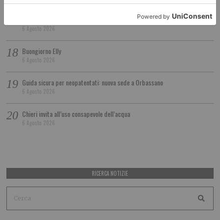
Argento europeo nella velocità per l’azzurro Giorgio Villa
6 Agosto 2026
Buongiorno Elly
6 Agosto 2026
Guida sicura per neopatentati: nuova sede a Orbassano
6 Agosto 2026
Chieri invita all’uso consapevole dell’acqua
6 Agosto 2026
RICERCA NOTIZIE