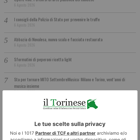
6 Agosto 2026
I consigli della Polizia di Stato per prevenire le truffe
6 Agosto 2026
Abbazia di Novalesa, nuova scala e facciata restaurata
6 Agosto 2026
Sformatini di peperoni ricetta light
6 Agosto 2026
Sta per tornare MITO SettembreMusica: Milano e Torino, vent’anni di
musica insieme
6 Agosto 2026
Montagna piemontese, dalla Regione nuovi fondi per servizi e sviluppo
delle aree montane
6 Agosto 2026
Ragazzina investita da bus ricoverata in codice rosso
6 Agosto 2026