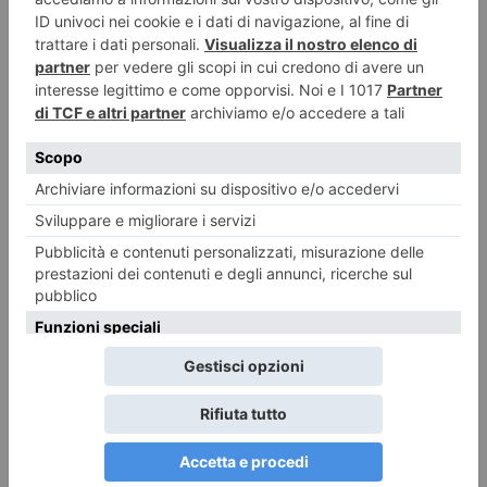
Stelle cadenti con visita notturna a Sant’Antonio di Ranverso
6 Agosto 2026
Zucchine allo zenzero fresco
6 Agosto 2026
La Ceramica di Castellamonte torna protagonista
6 Agosto 2026
Ondate di calore, con Junker la mappa dei rifugi climatici di Torino
6 Agosto 2026
“Mario Dondero. Inediti”. Al “Forte di Bard”
6 Agosto 2026
Pietro Pisano e il Coda Rossa, storia di fame e coraggio
6 Agosto 2026
Nocciole, raccolta al via con una settimana di anticipo
6 Agosto 2026