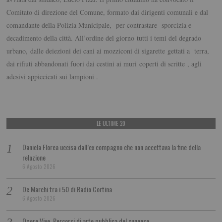
Comitato di direzione del Comune, formato dai dirigenti comunali e dal
comandante della Polizia Municipale, per contrastare sporcizia e
decadimento della città. All’ordine del giorno tutti i temi del degrado
urbano, dalle deiezioni dei cani ai mozziconi di sigarette gettati a terra,
dai rifiuti abbandonati fuori dai cestini ai muri coperti di scritte , agli
adesivi appiccicati sui lampioni .
LE ULTIME 20
Daniela Florea uccisa dall’ex compagno che non accettava la fine della
relazione
6 Agosto 2026
De Marchi tra i 50 di Radio Cortina
6 Agosto 2026
Opere Vive. Percorsi di arte pubblica del cuneese