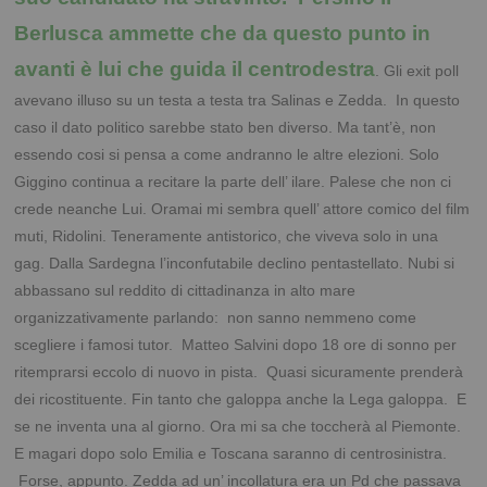
Berlusca ammette che da questo punto in
avanti è lui che guida il centrodestra
. Gli exit poll
avevano illuso su un testa a testa tra Salinas e Zedda. In questo
caso il dato politico sarebbe stato ben diverso. Ma tant’è, non
essendo cosi si pensa a come andranno le altre elezioni. Solo
Giggino continua a recitare la parte dell’ ilare. Palese che non ci
crede neanche Lui. Oramai mi sembra quell’ attore comico del film
muti, Ridolini. Teneramente antistorico, che viveva solo in una
gag. Dalla Sardegna l’inconfutabile declino pentastellato. Nubi si
abbassano sul reddito di cittadinanza in alto mare
organizzativamente parlando: non sanno nemmeno come
scegliere i famosi tutor. Matteo Salvini dopo 18 ore di sonno per
ritemprarsi eccolo di nuovo in pista. Quasi sicuramente prenderà
dei ricostituente. Fin tanto che galoppa anche la Lega galoppa. E
se ne inventa una al giorno. Ora mi sa che toccherà al Piemonte.
E magari dopo solo Emilia e Toscana saranno di centrosinistra.
Forse, appunto. Zedda ad un’ incollatura era un Pd che passava