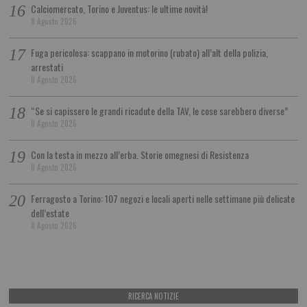
Calciomercato, Torino e Juventus: le ultime novità!
8 Agosto 2026
Fuga pericolosa: scappano in motorino (rubato) all’alt della polizia,
arrestati
8 Agosto 2026
“Se si capissero le grandi ricadute della TAV, le cose sarebbero diverse”
8 Agosto 2026
Con la testa in mezzo all’erba. Storie omegnesi di Resistenza
8 Agosto 2026
Ferragosto a Torino: 107 negozi e locali aperti nelle settimane più delicate
dell’estate
8 Agosto 2026
RICERCA NOTIZIE