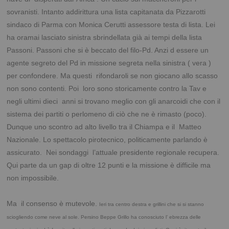
sovranisti. Intanto addirittura una lista capitanata da Pizzarotti
sindaco di Parma con Monica Cerutti assessore testa di lista. Lei
ha oramai lasciato sinistra sbrindellata già ai tempi della lista
Passoni. Passoni che si è beccato del filo-Pd. Anzi d essere un
agente segreto del Pd in missione segreta nella sinistra ( vera )
per confondere. Ma questi rifondaroli se non giocano allo scasso
non sono contenti. Poi loro sono storicamente contro la Tav e
negli ultimi dieci anni si trovano meglio con gli anarcoidi che con il
sistema dei partiti o perlomeno di ciò che ne è rimasto (poco).
Dunque uno scontro ad alto livello tra il Chiampa e il Matteo
Nazionale. Lo spettacolo pirotecnico, politicamente parlando è
assicurato. Nei sondaggi l’attuale presidente regionale recupera.
Qui parte da un gap di oltre 12 punti e la missione è difficile ma
non impossibile.
.
Ma il consenso è mutevole.
Ieri tra centro destra e grillini che si si stanno
sciogliendo come neve al sole. Persino Beppe Grillo ha conosciuto l’ ebrezza delle