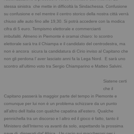
stessa sinistra che mette in difficoltà la Sindachessa. Confusione
su confusione e nel mentre il centro storico della nostra città verrà
chiuso alle auto fino alle 19,30. Si potrà accedere con la modica
cifra di 5 euro. Tempismo elettorale e commercianti
imbufaliti.
Almeno in Piemonte è oramai chiaro: lo scontro
elettorale sarà tra il Chiampa e il candidato del centrodestra, ma
non è ancora sicura la candidatura di Cirio inviso al Capitano che
non gli perdona l’ aver lasciato anni fa la Lega Nord. E sarà uno
scontro all’ultimo voto tra Sergio Chiamparino e Matteo Salvini.
.
Siatene certi
che il
Capitano passerà la maggior parte del tempo in Piemonte e
comunque per lui non è un problema schizzare da un punto
all’altro dell Italia con qualche capatina all’estero. Qualche
pennichella tra un discorso e l altro ed il gioco é fatto, tanto il
Ministero dell’Interno va avanti da solo, aspettando la prossima
nave di disperati dal’ Africa . Un cacio sui maccheroni per i