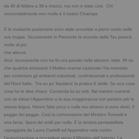
da 40 di febbre a 38 e mezzo, ma non è stato cosi. Chi
encomiabilmente non molla è il nostro Chiampa.
.
E le madamin pasionarie sono state arruolate a pieno rotolo nelle
sue truppe. Sicuramente in
Piemonte la vicenda della Tav peserà
molto di più
che altrove.
Anzi, sicuramente non ha fin ora pesato nelle elezioni fatte. Mi sa
che qualche emissario il Matteo oramai nazionale l’ha mandato
per confortare gli ambienti industriali, confindustriali e professionali
del Nord Italia. Tra un po’ liquidera’ la pratica 5 stelle. Su una cosa
cosa ha le idee chiare. Comanda lui su tutti. Nel mentre coerenti
con se stessi l’Appendino e la sua maggioranza non parlano più la
stessa lingua. Hanno fatto poco o nulla ma almeno si sono divisi. Il
peggio del peggio. Così la commissione del Ministro Toninelli è
una farsa. Spesi dei soldi per nulla. E la sinistra pentastellata
capeggiata da Laura Castelli ed Appendino vota contro
l’autorizzazione a procedere verso il Ministro dell Interno. La