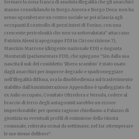
fermare la zona franca di assoluta illegalità che gli anarchici
stanno consolidando in Borgo Aurora e Borgo Dora: non ha
senso sgomberare un centro sociale se poi si lascia agli
occupanti il controllo di pezzi interi di Torino, con una
crescente pericolosità che non va sottovalutata” attaccano
Patrizia Alessi (capogruppo FDI in Circoscrizione 7),
Maurizio Marrone (dirigente nazionale FDI) e Augusta
Montaruli (parlamentare FDI), che spiegano “Sin dalla sua
nascita il suk del cosiddetto ‘libero scambio’ è stato usato
dagli anarchici per imporre degrado e spadroneggiare
nell’illegalità diffusa, ora la disobbedienza sul trasferimento
stabilito dall’Amministrazione Appendino è spalleggiato da
ex Asilo occupato, Comitato Oltredora e Neruda, cedere al
braccio di ferro degli antagonisti sarebbe un errore
imperdonabile: per questa ragione chiediamo a Palazzo di
giustizia su eventuali profili di omissione della Giunta
comunale, reiterata ormai da settimane, nel far ottemperare
le sue stesse delibere”.