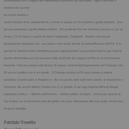
contestazioni ed è fuggito alle impertinenti domande dei giornalisti. Oggi è ritornato
il
tradizionale scontro
tra centro destra e
centro sinistra dove, palesemente, il vento in poppa ce l’ha il primo a guida leghista. Anzi
più precisamente a guida Matteo Salvini. Poi q
uelli del Pd che chiedono ancora un po’ di
tempo. Il 3 di marzo si saprà chi sarà il segretario. Zingaretti. Almeno una faccia
decisamente simpatica che non parla e non vuole sentire di autosufficienza del Pd.
E in
questo le elezioni sarde avrebbero potuto rappresentare una positiva lezione per tutta la
sinistra
sbrindellata ancora pervasa dalla sindrome dei capponi di Renzo di manzoniana
memoria. Tutti ma proprio tutti dicono di essere contenti dell’esperimento del Chiampa.
Da
50 anni in politica non è un pivello.
Il Chiampa iscittosi al Pd poco prima di essere
candidato al primo giro in Regione e che ora punta tutto sulle liste civiche, le madamine e
Pizzarotti. Ma anche Matteo Salvini non è un pivello. E ad oggi impersonifica la trilogia
segretario politico – Ministro dell’Interno – leader politico europeo. Anche per questo la
Tav si farà con il voto favorevole dei grillini che sono abbarbicati alla loro sedia. Anche loro
tengono famiglia.
.
Patrizio Tosetto