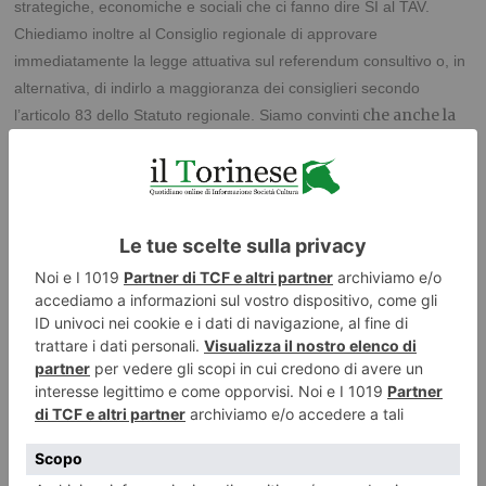
strategiche, economiche e sociali che ci fanno dire SI al TAV.
Chiediamo inoltre al Consiglio regionale di approvare
immediatamente la legge attuativa sul referendum consultivo o, in
alternativa, di indirlo a maggioranza dei consiglieri secondo
che anche la
l’articolo 83 dello Statuto regionale. Siamo convinti
maggioranza dei Piemontesi sia pronta a votare SI in una
consultazione popolare”.
Igor Boni
(Coordinatore gruppo +Europa Torino)
La danza dei due Mattei
PUBBLICATO IL
24 FEBBRAIO 2019
POLITICA
Non si
preoccupi
il potenziale elettore pro Tav di Matteo Salvini. Un’ altra