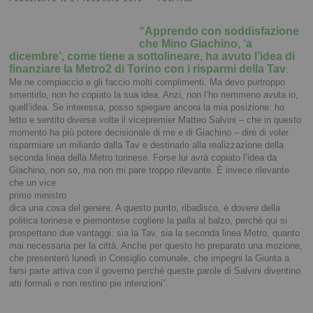
“Apprendo con soddisfazione
che Mino Giachino, ‘a
dicembre’, come tiene a sottolineare, ha avuto l’idea di
finanziare la Metro2 di Torino con i risparmi della Tav
.
Me ne compiaccio e gli faccio molti complimenti. Ma devo purtroppo
smentirlo, non ho copiato la sua idea. Anzi, non l’ho nemmeno avuta io,
quell’idea. Se interessa, posso spiegare ancora la mia posizione: ho
letto e sentito diverse volte il vicepremier Matteo Salvini – che in questo
momento ha più potere decisionale di me e di Giachino – dire di voler
risparmiare un miliardo dalla Tav e destinarlo alla realizzazione della
seconda linea della Metro torinese. Forse lui avrà copiato l’idea da
Giachino, non so, ma non mi pare troppo
rilevante. È invece rilevante
che un vice
primo ministro
dica una cosa del genere. A questo punto, ribadisco, è dovere della
politica torinese e piemontese cogliere la palla al balzo, perché qui si
prospettano due vantaggi: sia la Tav, sia la seconda linea Metro, quanto
mai necessaria per la città. Anche per questo ho preparato una mozione,
che presenterò lunedì in Consiglio comunale, che impegni la Giunta a
farsi parte attiva con il governo perché queste parole di Salvini diventino
atti formali e non restino pie intenzioni”.