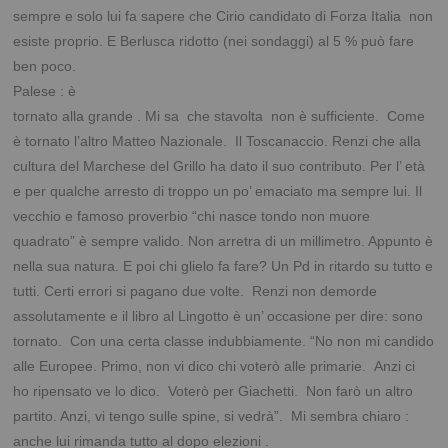
sempre e solo lui fa sapere che Cirio candidato di Forza Italia non
esiste proprio. E
Berlusca ridotto (nei sondaggi) al 5 % può fare
ben poco.
Palese : è
tornato alla grande . Mi sa che stavolta non è sufficiente. Come
è tornato l’altro Matteo Nazionale. Il Toscanaccio. Renzi che alla
cultura del Marchese del Grillo ha dato il suo contributo. Per l’ età
e per qualche arresto di troppo un po’ emaciato ma sempre lui. Il
vecchio e famoso proverbio “chi nasce tondo non muore
quadrato” è sempre valido. Non arretra di un millimetro. Appunto è
nella sua natura. E poi chi glielo fa fare? Un Pd in ritardo su tutto e
tutti. Certi errori si pagano due volte. Renzi non demorde
assolutamente e il libro al Lingotto è un’ occasione per dire: sono
tornato. Con una certa classe indubbiamente. “No non mi candido
alle Europee. Primo, non vi dico chi voterò alle primarie. Anzi ci
ho ripensato ve lo dico. Voterò per Giachetti. Non farò un altro
partito. Anzi, vi tengo sulle spine, si vedrà”. Mi sembra chiaro :
anche lui rimanda tutto al dopo elezioni .