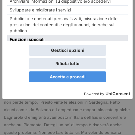
volta Giggino è stato preso in mezzo e con lui tutti i
suoi. Il nostro Fregoli sta passando la settimana in
Sardegna per la campagna elettorale.
Lui è uno specialista
in questo. Lo hanno sentito parlare in sardo. Molto di più che un
dialetto. Una vera e propria lingua. Nell’Isola un voto per il 49%
pentastellato . Ora l’ arrabbiatura dei pastori sardi è sotto gli occhi
di tutti. Facile prevedere una vittoria leghista ed un ulteriore crollo
dei pentastellati. Per un po’ varrà la legge secondo la quale tutto
ciò che di negativo fa o non fa il governo è colpa di Giggino. Il
meglio se lo prende il Matteo Fregoli. Strana questa nuova legge
della politica italiana e torinese. Va in difficolta Giachino. In nome
del Si tav aveva già tutto pronto. Lista civica nel centro destra e
magari un assessorato ai Trasporti per lui. Il Capitano ( Salvini )
non perde tempo. Presto vinte le elezioni in Sardegna. Fatto
alcuni comizi da Bolzano a Lampedusa e magari bloccato qualche
bagnarola d emigranti avamposto in Italia dell’Isis si concentrerà
anche sul Piemonte. Dategli un po’ di tempo è risolverà anche
questo problema. Non può fare tutto lui. Ma volendo pensarci