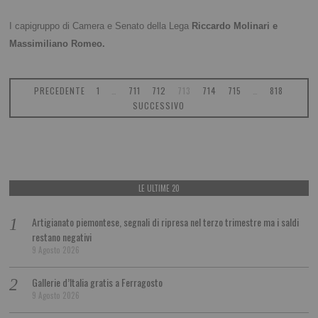
I capigruppo di Camera e Senato della Lega
Riccardo Molinari e
Massimiliano Romeo.
PRECEDENTE
1
…
711
712
713
714
715
…
818
SUCCESSIVO
LE ULTIME 20
Artigianato piemontese, segnali di ripresa nel terzo trimestre ma i saldi
restano negativi
9 Agosto 2026
Gallerie d’Italia gratis a Ferragosto
9 Agosto 2026