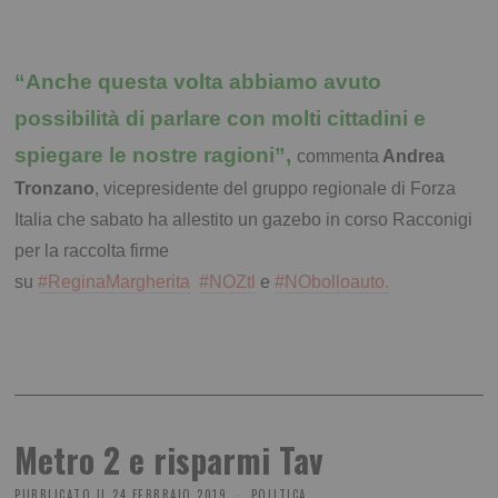
“Anche questa volta abbiamo avuto
possibilità di parlare con molti cittadini e
spiegare le nostre ragioni”,
commenta
Andrea
Tronzano
, vicepresidente del gruppo regionale di Forza
Italia che sabato ha allestito un gazebo in corso Racconigi
per la raccolta firme
su
#
ReginaMargherita
#
NOZtl
e
#
NObolloauto.
Metro 2 e risparmi Tav
PUBBLICATO IL
24 FEBBRAIO 2019
POLITICA