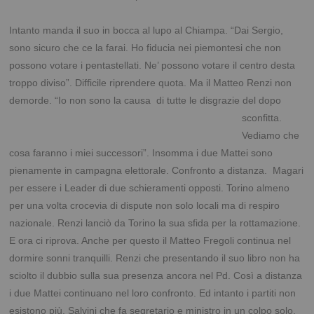
.
Intanto manda il suo in bocca al lupo al Chiampa. “Dai Sergio,
sono sicuro che ce la farai. Ho fiducia nei piemontesi che non
possono votare i pentastellati. Ne’ possono votare il centro desta
troppo diviso”. Difficile riprendere quota. Ma il Matteo Renzi non
demorde. “Io non sono la causa di tutte le
disgrazie del dopo
sconfitta.
Vediamo che
cosa faranno i miei successori”. Insomma i due Mattei sono
pienamente in campagna elettorale. Confronto a distanza. Magari
per essere i Leader di due schieramenti opposti. Torino almeno
per una volta crocevia di dispute non solo locali ma di respiro
nazionale. Renzi lanciò da Torino la sua sfida per la rottamazione.
E ora ci riprova. Anche per questo il Matteo Fregoli continua nel
dormire sonni tranquilli. Renzi che presentando il suo libro non ha
sciolto il dubbio sulla sua presenza ancora nel Pd. Così a distanza
i due Mattei continuano nel loro confronto. Ed intanto i partiti non
esistono più. Salvini che fa segretario e ministro in un colpo solo.