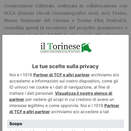
Cooperazione Culturale, realizzata in collaborazione con
UCCA (Unione Circoli Cinematografici Arci), Arci Torino,
Museo Nazionale del Cinema e Torino Film Festival.
Si
consolida quindi la vocazione del progetto: promuovere e
presentare la storia del TFF in giro per la città. L’interesse
delle 10 circoscrizioni cittadine è unanime, a testimonianza
dell’attenzione, della vitalità e della volontà di fare rete.
Proiezioni di film, presentazioni, dibattiti, spettacoli teatrali,
attività creative per i più piccoli ed eventi si terranno in tanti
luoghi diversi di Torino – biblioteche, circoli, musei, librerie,
piazze e cortili – per dare vita ad una edizione ancora più
partecipata e ricca del Moving TFF 2015 con l’intenzione di
coinvolgere sempre più la città.
Una ventina di proiezioni
, che accompagneranno cinefili e
non fino all’appuntamento con il 33° TFF (20 – 28 novembre