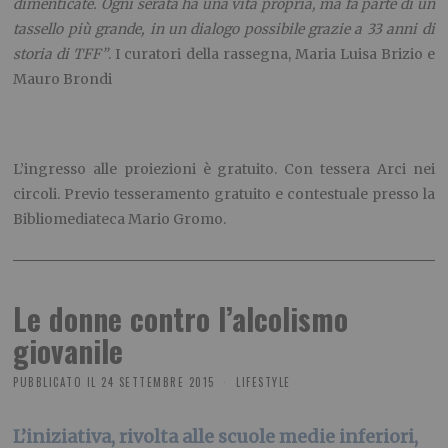
dimenticate. Ogni serata ha una vita propria, ma fa parte di un
tassello più grande, in un dialogo possibile grazie a 33 anni di
storia di TFF”
. I curatori della rassegna, Maria Luisa Brizio e
Mauro Brondi
L’ingresso alle proiezioni è gratuito. Con tessera Arci nei
circoli. Previo tesseramento gratuito e contestuale presso la
Bibliomediateca Mario Gromo.
Le donne contro l’alcolismo
giovanile
PUBBLICATO IL
24 SETTEMBRE 2015
LIFESTYLE
L’iniziativa, rivolta alle scuole medie inferiori,