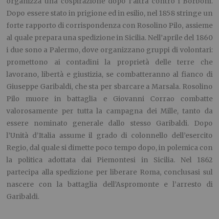
organizza una cospirazione dopo l’altra contro i Borboni.
Dopo essere stato in prigione ed in esilio, nel 1858 stringe un
forte rapporto di corrispondenza con Rosolino Pilo, assieme
al quale prepara una spedizione in Sicilia. Nell’aprile del 1860
i due sono a Palermo, dove organizzano gruppi di volontari:
promettono ai contadini la proprietà delle terre che
lavorano, libertà e giustizia, se combatteranno al fianco di
Giuseppe Garibaldi, che sta per sbarcare a Marsala. Rosolino
Pilo muore in battaglia e Giovanni Corrao combatte
valorosamente per tutta la campagna dei Mille, tanto da
essere nominato generale dallo stesso Garibaldi. Dopo
l’Unità d’Italia assume il grado di colonnello dell’esercito
Regio, dal quale si dimette poco tempo dopo, in polemica con
la politica adottata dai Piemontesi in Sicilia. Nel 1862
partecipa alla spedizione per liberare Roma, conclusasi sul
nascere con la battaglia dell’Aspromonte e l’arresto di
Garibaldi.