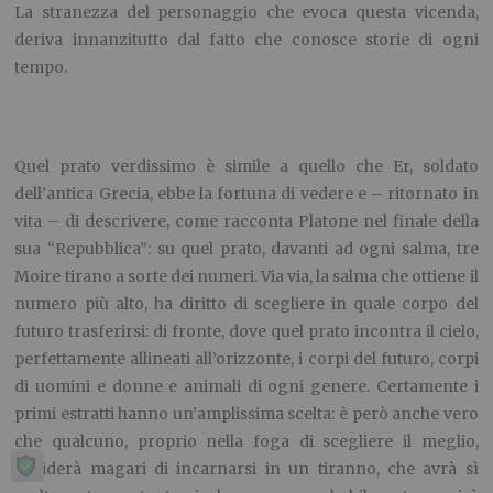
La stranezza del personaggio che evoca questa vicenda,
deriva innanzitutto dal fatto che conosce storie di ogni
tempo.
Quel prato verdissimo è simile a quello che Er, soldato
dell’antica Grecia, ebbe la fortuna di vedere e – ritornato in
vita – di descrivere, come racconta Platone nel finale della
sua “Repubblica”: su quel prato, davanti ad ogni salma, tre
Moire tirano a sorte dei numeri. Via via, la salma che ottiene il
numero più alto, ha diritto di scegliere in quale corpo del
futuro trasferirsi: di fronte, dove quel prato incontra il cielo,
perfettamente allineati all’orizzonte, i corpi del futuro, corpi
di uomini e donne e animali di ogni genere. Certamente i
primi estratti hanno un’amplissima scelta: è però anche vero
che qualcuno, proprio nella foga di scegliere il meglio,
deciderà magari di incarnarsi in un tiranno, che avrà sì