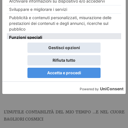
2015), saranno organizzate sul territorio in maniera
capillare, nei circoli Arci Torino e in molti altri luoghi della
città (
18 spazi in totale
).
Inoltre, una serie di
“appuntamenti trasversali’’
, dove la
protagonista è la
Fantascienza
, intesa come apertura di
mondi possibili e messa in discussione del presente
attraverso il sogno (o l’incubo) del futuro, renderanno
omaggio alla retrospettiva del prossimo Torino Film
Festival, “Cose che verranno. Cinema e mondi futuri” curata
dal Direttore Emanuela Martini:
L’INUTILE CONTABILITÀ DEL MIO TEMPO …E NEL CUORE
BAGLIORI COSMICI