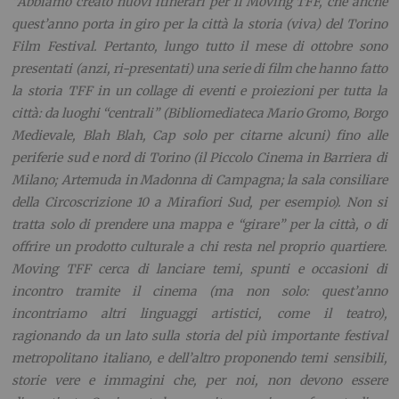
“Abbiamo creato nuovi itinerari per il Moving TFF, che anche
quest’anno porta in giro per la città la storia (viva) del Torino
Film Festival. Pertanto, lungo tutto il mese di ottobre sono
presentati (anzi, ri-presentati) una serie di film che hanno fatto
la storia TFF in un collage di eventi e proiezioni per tutta la
città: da luoghi “centrali” (Bibliomediateca Mario Gromo, Borgo
Medievale, Blah Blah, Cap solo per citarne alcuni) fino alle
periferie sud e nord di Torino (il Piccolo Cinema in Barriera di
Milano; Artemuda in Madonna di Campagna; la sala consiliare
della Circoscrizione 10 a Mirafiori Sud, per esempio). Non si
tratta solo di prendere una mappa e “girare” per la città, o di
offrire un prodotto culturale a chi resta nel proprio quartiere.
Moving TFF cerca di lanciare temi, spunti e occasioni di
incontro tramite il cinema (ma non solo: quest’anno
incontriamo altri linguaggi artistici, come il teatro),
ragionando da un lato sulla storia del più importante festival
metropolitano italiano, e dell’altro proponendo temi sensibili,
storie vere e immagini che, per noi, non devono essere