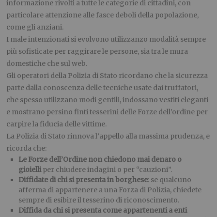
informazione rivolti a tutte le categorie di cittadini, con
particolare attenzione alle fasce deboli della popolazione,
come gli anziani.
I male intenzionati si evolvono utilizzanzo modalità sempre
più sofisticate per raggirare le persone, sia tra le mura
domestiche che sul web.
​Gli operatori della Polizia di Stato ricordano che la sicurezza
parte dalla conoscenza delle tecniche usate dai truffatori,
che spesso utilizzano modi gentili, indossano vestiti eleganti
e mostrano persino finti tesserini delle Forze dell’ordine per
carpire la fiducia delle vittime.
​La Polizia di Stato rinnova l’appello alla massima prudenza, e
ricorda che:
Le Forze dell’Ordine non chiedono mai denaro o
gioielli
per chiudere indagini o per “cauzioni”.
Diffidate di chi si presenta in borghese
: se qualcuno
afferma di appartenere a una Forza di Polizia, chiedete
sempre di esibire il tesserino di riconoscimento.
Diffida da chi si presenta come appartenenti a enti