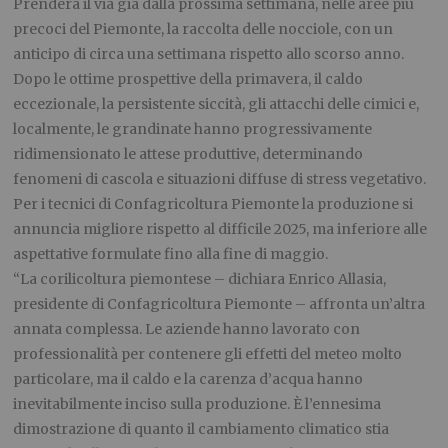
Prenderà il via già dalla prossima settimana, nelle aree più
precoci del Piemonte, la raccolta delle nocciole, con un
anticipo di circa una settimana rispetto allo scorso anno.
Dopo le ottime prospettive della primavera, il caldo
eccezionale, la persistente siccità, gli attacchi delle cimici e,
localmente, le grandinate hanno progressivamente
ridimensionato le attese produttive, determinando
fenomeni di cascola e situazioni diffuse di stress vegetativo.
Per i tecnici di Confagricoltura Piemonte la produzione si
annuncia migliore rispetto al difficile 2025, ma inferiore alle
aspettative formulate fino alla fine di maggio.
“La corilicoltura piemontese – dichiara Enrico Allasia,
presidente di Confagricoltura Piemonte – affronta un’altra
annata complessa. Le aziende hanno lavorato con
professionalità per contenere gli effetti del meteo molto
particolare, ma il caldo e la carenza d’acqua hanno
inevitabilmente inciso sulla produzione. È l’ennesima
dimostrazione di quanto il cambiamento climatico stia