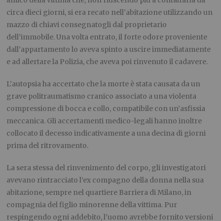
amico della vittima che, non riuscendo più a contattarla da
circa dieci giorni, si era recato nell’abitazione utilizzando un
mazzo di chiavi consegnatogli dal proprietario
dell’immobile. Una volta entrato, il forte odore proveniente
dall’appartamento lo aveva spinto a uscire immediatamente
e ad allertare la Polizia, che aveva poi rinvenuto il cadavere.
L’autopsia ha accertato che la morte è stata causata da un
grave politraumatismo cranico associato a una violenta
compressione di bocca e collo, compatibile con un’asfissia
meccanica. Gli accertamenti medico-legali hanno inoltre
collocato il decesso indicativamente a una decina di giorni
prima del ritrovamento.
La sera stessa del rinvenimento del corpo, gli investigatori
avevano rintracciato l’ex compagno della donna nella sua
abitazione, sempre nel quartiere Barriera di Milano, in
compagnia del figlio minorenne della vittima. Pur
respingendo ogni addebito, l’uomo avrebbe fornito versioni