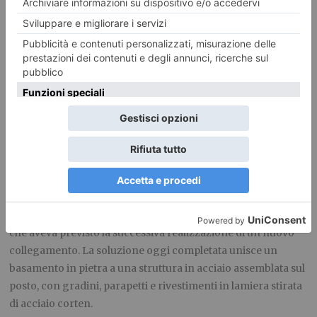
dell’edificio. Sotto le tonalità più recenti sono riemersi gli
intonaci grigio-azzurri del rifacimento settecentesco,
avviato dopo il sopralluogo del 1709 e legato all’opera
dell’ingegnere Antonio Bertola. Restano leggibili anche la
decorazione ottocentesca con Sant’Eldrado e alcuni
frammenti tardomedievali. Elementi appartenenti a epoche
diverse, conservati non per ricondurre la facciata a
un’immagine uniforme, ma per rendere riconoscibili le
trasformazioni attraversate dall’Abbazia nei secoli.
Nella corte del Palazzo Abbaziale è stata intanto installata la
nuova scala esterna di accesso al Salone di Carlo Magno. La
precedente struttura era stata rimossa tra il 1997 e il 2001
durante il restauro progettato dall’architetto Andrea Bruno,
che aveva previsto la successiva realizzazione di un nuovo
collegamento. La soluzione oggi completata unisce un
basamento in pietra a una struttura in acciaio assemblata sul
posto, con gradini, parapetti e rivestimenti in lamiera stirata
di acciaio corten.