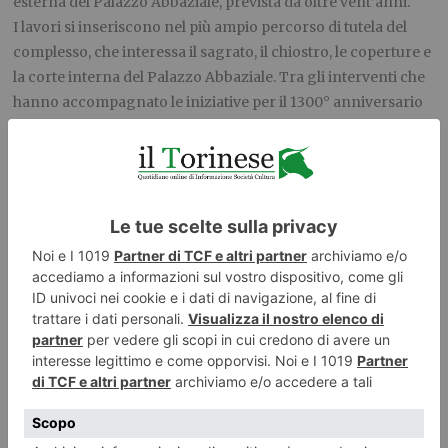
esterna del Palazzo Abbaziale, prevista da oltre vent’anni.
I lavori si inseriscono nel più ampio percorso di tutela del
complesso, che interessa il sagrato, il chiostro, le coperture e
la corte interna del Palazzo Abbaziale. Tra gli interventi che
hanno accompagnato le iniziative per il 1300° anniversario
rientra il progetto di risanamento conservativo e riuso
funzionale finanziato dalla Città metropolitana di Torino,
proprietaria dell’Abbazia dal 1973, con circa 2 milioni di euro.
Il programma, in parte già attuato, ha previsto lavori sui muri
e sui prospetti del sagrato, della chiesa, del cortile e del
chiostro, sulle pavimentazioni e sulla scala già presente nel
cortile, il risanamento conservativo delle coperture.
L’intervento sulla facciata della chiesa è stato accompagnato
dal rifacimento della pavimentazione del sagrato e dalla
realizzazione di un’intercapedine aerata, necessaria per
contrastare l’umidità di risalita che nel tempo aveva
danneggiato intonaci e murature.
Il restauro ha riportato in evidenza le diverse fasi della storia