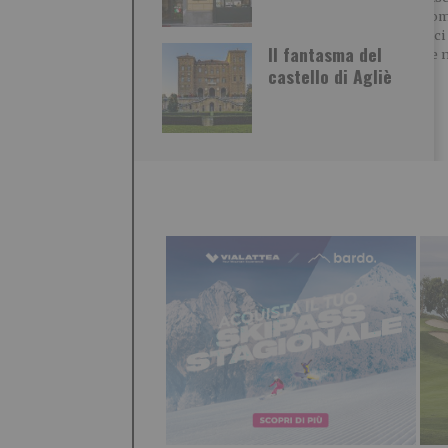
settembre molto
l’offerta co
promettente Morandi
treni storic
(Agriturist Piemonte): “Il
Il fantasma del
FS con due n
turismo rurale continua a
castello di Agliè
d’autore
crescere.