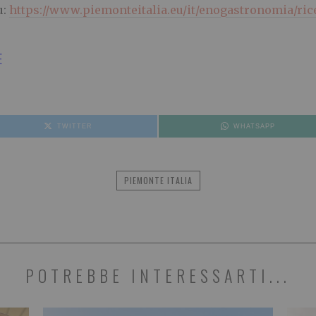
u:
https://www.piemonteitalia.eu/it/enogastronomia/ric
E
TWITTER
WHATSAPP
PIEMONTE ITALIA
POTREBBE INTERESSARTI...