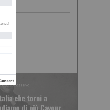
ICOLO SUCCESSIVO
talia che torni a
udiamo di più Cavour