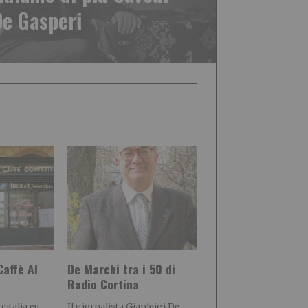
De Gasperi
Caffè Al
De Marchi tra i 50 di
Radio Cortina
eitalia.eu
Il giornalista Gianluigi De