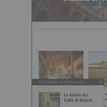
POTREBBE INTERESSARTI...
Agriturismi, estate top
Sui treni s
Le delizie del
in Piemonte
scoperta d
Caffè Al Bicerin
Agosto traina la stagione,
Si arricchis