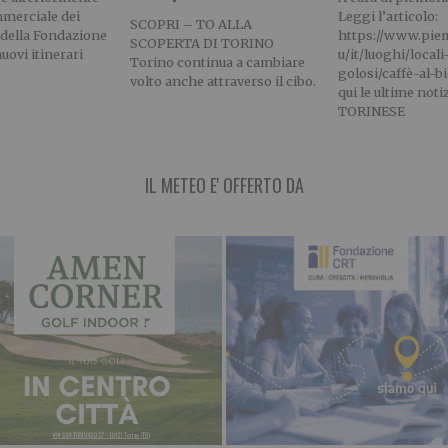
mmerciale dei
Leggi l’articolo:
SCOPRI – TO ALLA
i della Fondazione
https://www.piem
SCOPERTA DI TORINO
uovi itinerari
u/it/luoghi/locali
Torino continua a cambiare
golosi/caffè-al-b
volto anche attraverso il cibo.
qui le ultime notiz
TORINESE
IL METEO E' OFFERTO DA