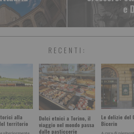
e 
RECENTI:
torici alla
Le delizie del 
Dolci etnici a Torino, il
el territorio
Bicerin
viaggio nel mondo passa
dalle pasticcerie
ce ulteriormente
A cura di piemont