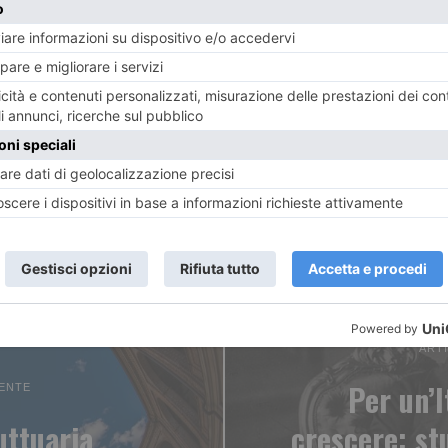
ART
Per un’I
ENTE
uttuaria
crescere: st