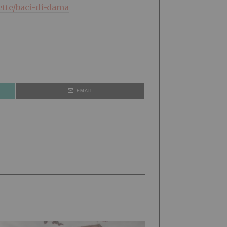
ette/baci-di-dama
EMAIL