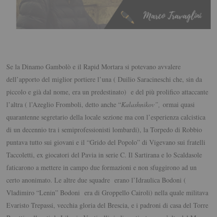
Se la Dinamo Gambolò e il Rapid Mortara si potevano avvalere
dell’apporto del miglior portiere l’una ( Duilio Saracineschi che, sin da
piccolo e già dal nome, era un predestinato) e del più prolifico attaccante
l’altra ( l’Azeglio Fromboli, detto anche “
Kalashnikov”,
ormai quasi
quarantenne segretario della locale sezione ma con l’esperienza calcistica
di un decennio tra i semiprofessionisti lombardi), la Torpedo di Robbio
puntava tutto sui giovani e il “Grido del Popolo” di Vigevano sui fratelli
Taccoletti, ex giocatori del Pavia in serie C. Il Sartirana e lo Scaldasole
faticarono a mettere in campo due formazioni e non sfuggirono ad un
certo anonimato. Le altre due squadre erano l’Idraulica Bodoni (
Vladimiro “Lenin” Bodoni era di Groppello Cairoli) nella quale militava
Evaristo Trepassi, vecchia gloria del Brescia, e i padroni di casa del Torre