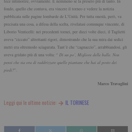
fece intimorire, ovviamente. E nemmeno se la presero più di tanto. In
fondo, quello che contava, era vincere il torneo e vedere la notizia
pubblicata sulle pagine lombarde de L’Unità. Per tutta onestà, però, va
precisata una cosa, a difesa della scelta, rivelatasi comunque vincente, di
Liborio Venticelli: nei precedenti tornei, per dieci volte dieci, il Taglietti
aveva “ciccato” altrettanti rigori, dimostrando che la sua mira dai sedici
metri era oltremodo sciagurata. Tant’è che “cagnaccio”, arrabbiandosi, gli
aveva gridato più di una volta: “
Di un po’, Migliore delle balle. Non
pensi che sia ora di raddrizzare quelle piantane che hai al posto dei
piedi?
”.
Marco Travaglini
Leggi qui le ultime notizie:
IL TORINESE