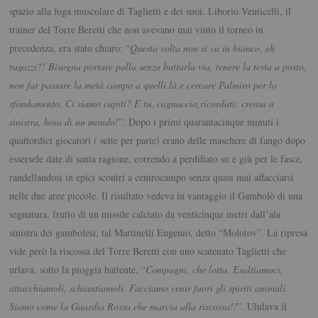
spazio alla foga muscolare di Taglietti e dei suoi. Liborio Venticelli, il
trainer del Torre Beretti che non avevano mai vinto il torneo in
precedenza, era stato chiaro: “
Questa volta non si va in bianco, eh
ragazzi?! Bisogna portare palla senza buttarla via, tenere la testa a posto,
non far passare la metà campo a quelli là e cercare Palmiro per lo
sfondamento. Ci siamo capiti? E tu, cagnaccio,ricordati: crossa a
sinistra, boia di un mondo!
”. Dopo i primi quarantacinque minuti i
quattordici giocatori ( sette per parte) erano delle maschere di fango dopo
essersele date di santa ragione, correndo a perdifiato su e giù per le fasce,
randellandosi in epici scontri a centrocampo senza quasi mai affacciarsi
nelle due aree piccole. Il risultato vedeva in vantaggio il Gambolò di una
segnatura, frutto di un missile calciato da venticinque metri dall’ala
sinistra dei gambolesi, tal Martinelli Eugenio, detto “Molotov”. La ripresa
vide però la riscossa del Torre Beretti con uno scatenato Taglietti che
urlava, sotto la pioggia battente, “
Compagni, che lotta. Esaltiamoci,
attacchiamoli, schiantiamoli. Facciamo venir fuori gli spiriti animali.
Siamo come la Guardia Rossa che marcia alla riscossa!!
”. Ululava il