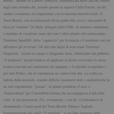
Beretti , allenati da Liborio Venticelli, indimenticata mezz’alta del Monza
negli anni sessanta che, avendo sposato la signora Clelia Fortini, zia del
sindaco comunista, era imparentato con la massima autorità locale. Il
Torre Beretti, con la tradizionale divisa giallo-blu, aveva i suoi punti di
forza in “mastino” De Rulli, delegato della CGIL, di mestiere carpentiere
e mediano di vocazione come del resto l’altro pilastro del centrocampo,
Tommaso Sgnaffoli, detto “cagnaccio” per la tenacia e il mordente con cui
affrontava gli avversari. Gli altri due degni di nota erano Vincenzo
Gasparotti, terzino in campo e falegname fuori, ribattezzato dal pubblico
“il piallatore” poiché tendeva ad applicare al diretto avversario la stessa
tecnica riservata nel trattamento del legname, e Leolpoldo Leopoldini (
per tutti Poldo), che di soprannomi ne vantava ben due. La scelta era
indotta dalla necessità. essendo difficile riassumere doti e caratteristiche in
un solo soprannome: “poiana”, in quanto predatore d’area, e
“fondoschiena” per l’incredibile fortuna che accompagnava il più delle
volte le sue prestazioni. Poi, ovviamente, c’era lui, il centrattacco di
sfondamento, l’uomo-goal del Torre Beretti, Palmiro Taglietti.
Soprannominato dai critici “Il vitellone”, si era fatto ricamare sulla