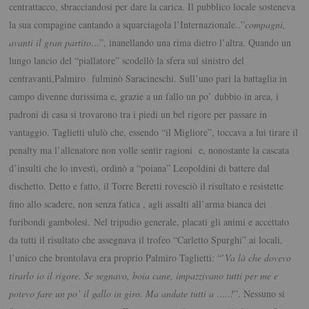
centrattacco, sbracciandosi per dare la carica. Il pubblico locale sosteneva
la sua compagine cantando a squarciagola l’Internazionale..”
compagni,
avanti il gran partito…
”, inanellando una rima dietro l’altra. Quando un
lungo lancio del “piallatore” scodellò la sfera sul sinistro del
centravanti,Palmiro fulminò Saracineschi. Sull’uno pari la battaglia in
campo divenne durissima e, grazie a un fallo un po’ dubbio in area, i
padroni di casa si trovarono tra i piedi un bel rigore per passare in
vantaggio. Taglietti ululò che, essendo “il Migliore”, toccava a lui tirare il
penalty ma l’allenatore non volle sentir ragioni e, nonostante la cascata
d’insulti che lo investì, ordinò a “poiana” Leopoldini di battere dal
dischetto. Detto e fatto, il Torre Beretti rovesciò il risultato e resistette
fino allo scadere, non senza fatica , agli assalti all’arma bianca dei
furibondi gambolesi.
Nel tripudio generale, placati gli animi e accettato
da tutti il risultato che assegnava il trofeo “Carletto Spurghi” ai locali,
l’unico che brontolava era proprio Palmiro Taglietti: “’
Va là che dovevo
tirarlo io il rigore. Se segnavo, boia cane, impazzivano tutti per me e
potevo fare un po’ il gallo in giro. Ma andate tutti a …..!
”. Nessuno si