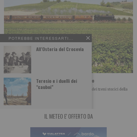
POTREBBE INTERESSARTI...
All’Osteria del Crocevia
Sui treni storici alla scoperta del territorio
Teresio e i duelli dei
“cauboi”
Si arricchisce ulteriormente l’offerta commerciale dei treni storici della
Fondazione FS con due nuovi itinerari d’autore
IL METEO E' OFFERTO DA