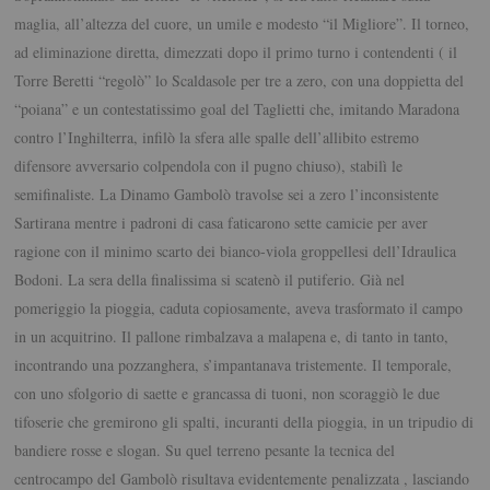
maglia, all’altezza del cuore, un umile e modesto “il Migliore”. Il torneo,
ad eliminazione diretta, dimezzati dopo il primo turno i contendenti ( il
Torre Beretti “regolò” lo Scaldasole per tre a zero, con una doppietta del
“poiana” e un contestatissimo goal del Taglietti che, imitando Maradona
contro l’Inghilterra, infilò la sfera alle spalle dell’allibito estremo
difensore avversario colpendola con il pugno chiuso), stabilì le
semifinaliste. La Dinamo Gambolò travolse sei a zero l’inconsistente
Sartirana mentre i padroni di casa faticarono sette camicie per aver
ragione con il minimo scarto dei bianco-viola groppellesi dell’Idraulica
Bodoni. La sera della finalissima si scatenò il putiferio. Già nel
pomeriggio la pioggia, caduta copiosamente, aveva trasformato il campo
in un acquitrino. Il pallone rimbalzava a malapena e, di tanto in tanto,
incontrando una pozzanghera, s’impantanava tristemente. Il temporale,
con uno sfolgorio di saette e grancassa di tuoni, non scoraggiò le due
tifoserie che gremirono gli spalti, incuranti della pioggia, in un tripudio di
bandiere rosse e slogan. Su quel terreno pesante la tecnica del
centrocampo del Gambolò risultava evidentemente penalizzata , lasciando