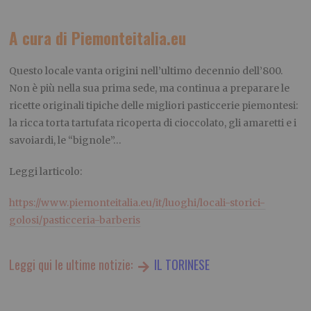
A cura di Piemonteitalia.eu
Questo locale vanta origini nell’ultimo decennio dell’800.
Non è più nella sua prima sede, ma continua a preparare le
ricette originali tipiche delle migliori pasticcerie piemontesi:
la ricca torta tartufata ricoperta di cioccolato, gli amaretti e i
savoiardi, le “bignole”…
Leggi larticolo:
https://www.piemonteitalia.eu/it/luoghi/locali-storici-
golosi/pasticceria-barberis
Leggi qui le ultime notizie:
IL TORINESE