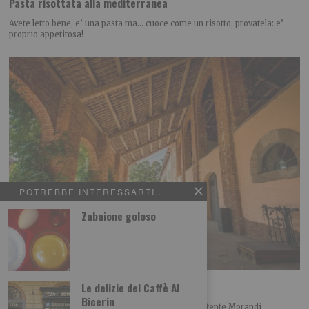
Pasta risottata alla mediterranea
Avete letto bene, e’ una pasta ma… cuoce come un risotto, provatela: e’
proprio appetitosa!
POTREBBE INTERESSARTI...
Zabaione goloso
Agriturismi, estate top in Piemonte
Le delizie del Caffè Al
Bicerin
Agosto traina la stagione, settembre molto promettente Morandi