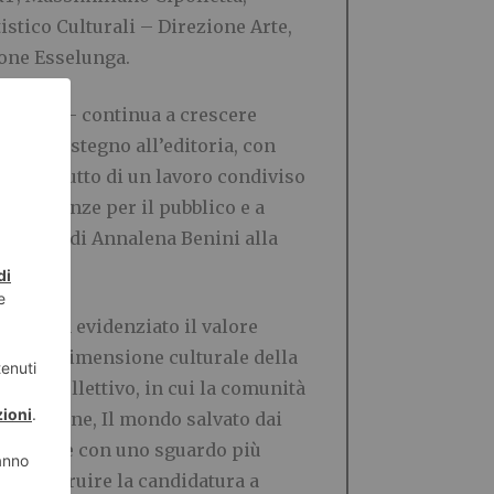
stico Culturali – Direzione Arte,
ione Esselunga.
vio Viale – continua a crescere
e sul sostegno all’editoria, con
sono il frutto di un lavoro condiviso
 esperienze per il pubblico e a
 conferma di Annalena Benini alla
, che ha evidenziato il valore
n cui la dimensione culturale della
mento collettivo, in cui la comunità
sta edizione, Il mondo salvato dai
l presente con uno sguardo più
per costruire la candidatura a