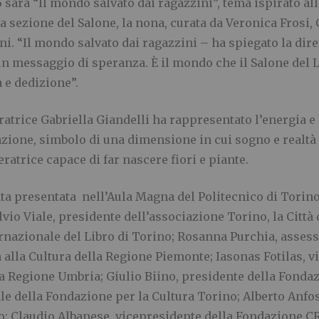
26 sarà “Il mondo salvato dai ragazzini”, tema ispirato a
 sezione del Salone, la nona, curata da Veronica Frosi,
i. “Il mondo salvato dai ragazzini – ha spiegato la dire
un messaggio di speranza. È il mondo che il Salone del L
 e dedizione”.
tratrice Gabriella Giandelli ha rappresentato l’energia e 
azione, simbolo di una dimensione in cui sogno e realtà
atrice capace di far nascere fiori e piante.
ata presentata nell’Aula Magna del Politecnico di Torino
ilvio Viale, presidente dell’associazione Torino, la Città
ernazionale del Libro di Torino; Rosanna Purchia, assesso
 alla Cultura della Regione Piemonte; Iasonas Fotilas, v
Regione Umbria; Giulio Biino, presidente della Fondazio
le della Fondazione per la Cultura Torino; Alberto Anfos
 Claudio Albanese, vicepresidente della Fondazione CR