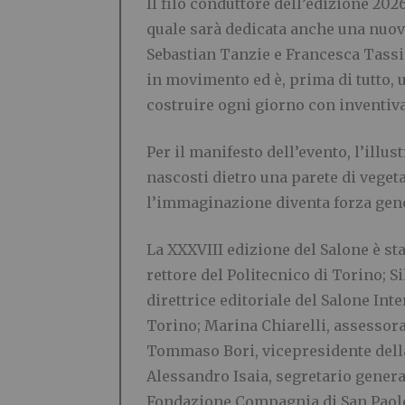
Il filo conduttore dell’edizione 20
quale sarà dedicata anche una nuova
Sebastian Tanzie e Francesca Tassin
in movimento ed è, prima di tutto, 
costruire ogni giorno con inventiva
Per il manifesto dell’evento, l’illus
nascosti dietro una parete di veget
l’immaginazione diventa forza gener
La XXXVIII edizione del Salone è st
rettore del Politecnico di Torino; S
direttrice editoriale del Salone Int
Torino; Marina Chiarelli, assessora
Tommaso Bori, vicepresidente della 
Alessandro Isaia, segretario genera
Fondazione Compagnia di San Paolo;