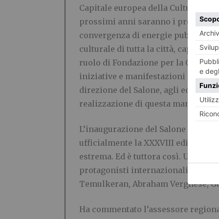
Capitale europea della Cultura 2033,
prossimi anni saranno i protagonist
convergenza di energie pubbliche e 
culturale di tutta la città, capace 
ruolo di Fondazione per la Cultura 
iniziative e manifestazioni cultural
direzione del Salone, agli editori e 
realizzazione di questa manifestazio
L’inaugurazione del Salone sarà aff
ufficialmente la XXXVIII edizione sa
estrema. Ed è tuttora così. Una rifle
protagonisti internazionali già ann
Temulkeran, Abraham Verghese, Gui
Ha commentato l’assessore regionale