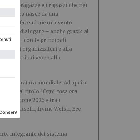
orso, le ragazze e i ragazzi che nei
e del Libro nasce da una
la fiera, facendone un evento
 Off e di dialogare – anche grazie al
orinesi – con le principali
nque agli organizzatori e alla
on cui contribuiscono alla
ibro”.
ella letteratura mondiale. Ad aprire
lectio dal titolo “Ogni cosa era
ell’edizione 2026 e tra i
eria Luiselli, Irvine Welsh, Ece
arte integrante del sistema