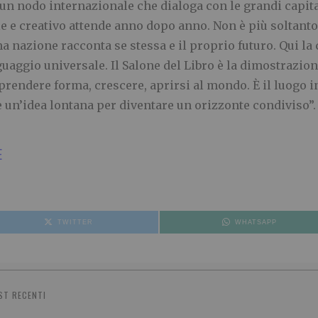
a: un nodo internazionale che dialoga con le grandi capi
ale e creativo attende anno dopo anno. Non è più soltant
una nazione racconta se stessa e il proprio futuro. Qui l
nguaggio universale. Il Salone del Libro è la dimostrazi
 prendere forma, crescere, aprirsi al mondo. È il luogo 
re un’idea lontana per diventare un orizzonte condiviso”.
E
TWITTER
WHATSAPP
ST RECENTI