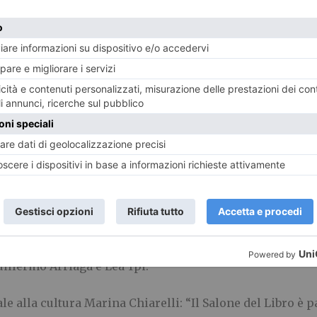
 coinvolgendo attivamente, fin dalle prime fasi del perc
i della vita culturale europea. Ogni edizione del Salon
private, che ne amplia la portata ben oltre gli spazi del
di raggiungere i quartieri con gli appuntamenti del Salone
Torino e alla collaborazione con le Biblioteche civiche t
i della Città di Torino. Un sentito ringraziamento va du
agli autori, ai volontari e ai partner, per la dedizione c
ne, continuando a rafforzare il legame tra Torino e il l
idata, come da tradizione, a una figura di primo piano d
rà la scrittrice e saggista britannica Zadie Smith con la 
ssione sull’adolescenza”. La Grecia sarà il Paese ospite d
unciati figurano Petros Markaris, Emmanuel Carrere, Val
llermo Arriaga e Lea Ypi.
 alla cultura Marina Chiarelli: “Il Salone del Libro è p