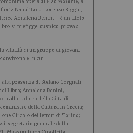
ll’omonima opera di Elsa Morante, al
 Gloria Napolitano, Lorenzo Riggio,
ttrice Annalena Benini – è un titolo
ibro si prefigge, auspica, prova a
la vitalità di un gruppo di giovani
 convivono e in cui
 alla presenza di Stefano Corgnati,
 del Libro; Annalena Benini,
ra alla Cultura della Città di
iceministro della Cultura in Grecia;
ne Circolo dei lettori di Torino;
si, segretario generale della
T; Massimiliano Cipolletta,