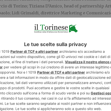
io di Torino; Tiziana D’Amico, head of partnership Arti
npaolo; Lidi Grimaldi, direttrice Marketing e Comunicaz
residente dell’associazione Torino, la Città del Libro Sil
di lungo periodo, fondata sulla promozione della lettura 
 livello nazionale e internazionale. I risultati raggiunti 
 e incoraggiano a proseguire negli investimenti in nuove
”. Nel corso dell’incontro Viale ha inoltre annunciato la
e triennio.
ssora alla Cultura della Città di Torino Rosanna Purchia
 Internazionale del Libro è per Torino uno dei momenti i
condivisa: un’occasione di partecipazione e di riconosci
orie come spazio di ascolto e di confronto. Il tema di que
a delle nuove generazioni e la loro capacità di leggere i
o sguardo da cui la Città di Torino ha scelto di partire 