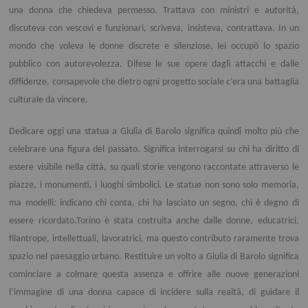
una donna che chiedeva permesso. Trattava con ministri e autorità,
discuteva con vescovi e funzionari, scriveva, insisteva, contrattava. In un
mondo che voleva le donne discrete e silenziose, lei occupò lo spazio
pubblico con autorevolezza. Difese le sue opere dagli attacchi e dalle
diffidenze, consapevole che dietro ogni progetto sociale c’era una battaglia
culturale da vincere.
Dedicare oggi una statua a Giulia di Barolo significa quindi molto più che
celebrare una figura del passato. Significa interrogarsi su chi ha diritto di
essere visibile nella città, su quali storie vengono raccontate attraverso le
piazze, i monumenti, i luoghi simbolici. Le statue non sono solo memoria,
ma modelli: indicano chi conta, chi ha lasciato un segno, chi è degno di
essere ricordato.Torino è stata costruita anche dalle donne, educatrici,
filantrope, intellettuali, lavoratrici, ma questo contributo raramente trova
spazio nel paesaggio urbano. Restituire un volto a Giulia di Barolo significa
cominciare a colmare questa assenza e offrire alle nuove generazioni
l’immagine di una donna capace di incidere sulla realtà, di guidare il