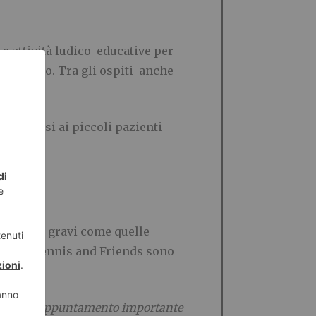
 e attività ludico-educative per
a di Stato. Tra gli ospiti anche
t e sorrisi ai piccoli pazienti
atologie gravi come quelle
e come Tennis and Friends sono
e”.
senta un appuntamento importante