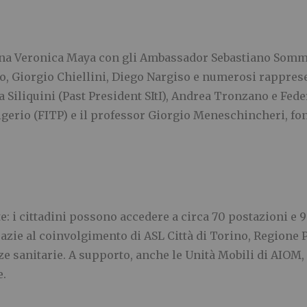
na Veronica Maya con gli Ambassador Sebastiano Somma e
o, Giorgio Chiellini, Diego Nargiso e numerosi rappresen
a Siliquini (Past President SItI), Andrea Tronzano e Fed
igerio (FITP) e il professor Giorgio Meneschincheri, fo
ute: i cittadini possono accedere a circa 70 postazioni e 
grazie al coinvolgimento di ASL Città di Torino, Regione 
enze sanitarie. A supporto, anche le Unità Mobili di AIO
e.