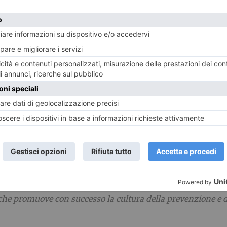
venzione. L’ASL Città di Torino è orgogliosa di essere part
reening gratuiti e momenti di sensibilizzazione.”
ttolinea:
“Tennis and Friends è la dimostrazione di come
re un impatto che va oltre il campo da gioco… È con inizia
cietà.”
Riboldi:
“Un binomio, quello tra salute e sport, che per la 
stazioni quali Tennis and Friends ci ricordano quanto sia i
de:
“Siamo lieti di accogliere anche quest’anno Tennis & Fr
he promuove con successo la cultura della prevenzione e de