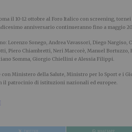
ma il 10-12 ottobre al Foro Italico con screening, tornei
uindicesimo anniversario continueranno fino a maggio 2
no: Lorenzo Sonego, Andrea Vavassori, Diego Nargiso, C
tti, Piero Chiambretti, Neri Marcorè, Manuel Bortuzzo, R
iano Somma, Giorgio Chiellini e Alessia Filippi.
 con Ministero della Salute, Ministro per lo Sport e i G
il patrocinio di istituzioni nazionali ed europee.
E
TWITTER
WHATSAPP