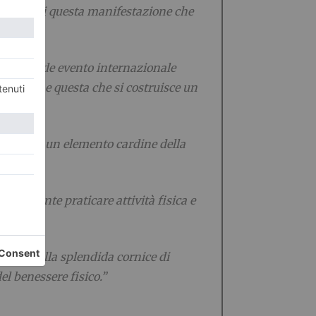
e attiva di questa manifestazione che
 un grande evento internazionale
tive come questa che si costruisce un
Regione è un elemento cardine della
mportante praticare attività fisica e
iends nella splendida cornice di
l benessere fisico.”