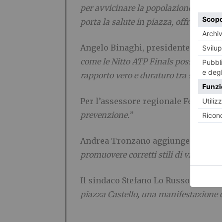
per avvicinare la popolazione alla pre
porta la salute in piazza, offrendo sc
Angelo Binaghi, presidente FITP, so
come le Nitto ATP Finals possa genera
rapporto vero e duraturo tra sport e so
Per l’assessore regionale Federico 
prevenzione.”
Andrea Tronzano aggiunge:
“Manife
promuovere corretti stili di vita.”
Il sindaco Stefano Lo Russo conclu
piazza Castello, una manifestazione c