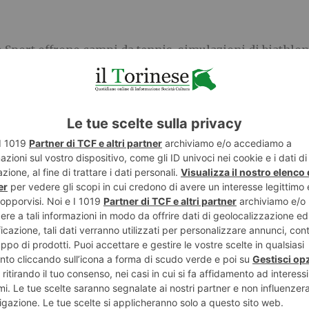
lo Sport offrono campi da tennis, simulazioni di biathlon
azione di FITP, Forze Armate, Guardia di Finanza e Polizi
etto
“Tennis and Friends in Corsia”
, che ha portato spor
cipazione di atleti e Ambassador.
ne
 più cruciale nella diagnosi precoce, soprattutto per p
fessor Giorgio Meneschincheri – “Per questo iniziativ
venzione e diffondere una maggiore cultura della salut
 ASL Torino:
“Tennis and Friends – Salute, Sport rappre