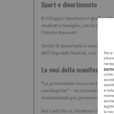
Sport e divertimento
Il Villaggio Interforze e quello del
studenti e famiglie, con la collabor
Vittorio Brumotti.
Novità di quest’anno è stato il prog
dell’Ospedale Martini, con la parte
Le voci della manifestazio
“La prevenzione ha un ruolo sempre
oncologiche” – ha ricordato il pro
fondamentali per promuovere la pre
Per Carlo Picco, Direttore Generale