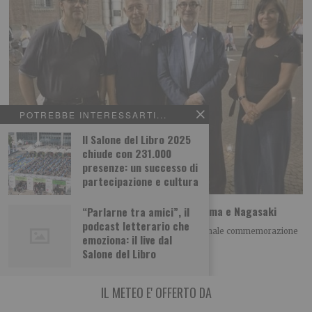
POTREBBE INTERESSARTI...
Il Salone del Libro 2025
chiude con 231.000
presenze: un successo di
partecipazione e cultura
A Torino il ricordo della tragedia di Hiroshima e Nagasaki
“Parlarne tra amici”, il
podcast letterario che
Giovedì 6 agosto alle h 21.00 si è tenuta la tradizionale commemorazione
emoziona: il live dal
della tragedia di Hiroshima
Salone del Libro
IL METEO E' OFFERTO DA