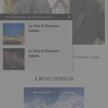
POTREBBE INTERESSARTI...
La foto di Vincenzo
Solano
De Marchi tra i 50 di Radio Cortina
La foto di Vincenzo
Solano
Il giornalista Gianluigi De Marchi, collaboratore de Il Torinese, è stato
inserito nell’elenco dei 50 personaggi
IL METEO E' OFFERTO DA