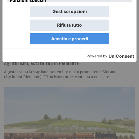
Agriturismi, estate top in Piemonte
Agosto traina la stagione, settembre molto promettente Morandi
(Agriturist Piemonte): “Il turismo rurale continua a crescere.