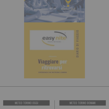
METEO TORINO OGGI
METEO TORINO DOMANI