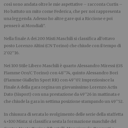
così sono andata oltre le mie aspettative – racconta Curtis –
Ho battuto un mito come Federica, che per noi rappresenta
una leggenda. Adesso ho altre gare qui a Riccione e poi
penserò ai Mondiali”.
Nella finale A dei 200 Misti Maschili si classifica all’ottavo
posto Lorenzo Altini (CN Torino) che chiude con il tempo di
2’02’’16.
Nei 100 Stile Libero Maschili è quarto Alessandro Miressi (GS
Fiamme Oro/C Torino) con 48’’74, quinto Alessandro Bori
(Fiamme Gialle/In Sport RR) con 49’’07. Impreziosisce la
Finale A della gara regina un giovanissimo Lorenzo Actis
Dato (Sisport) con una prestazione da 49’’26 in mattinata e
che chiude la gara in settima posizione stampando un 49’’52.
In chiusura di serata lo svolgimento delle serie della staffetta
4×100 Mista: si classifica sesta la formazione maschile del