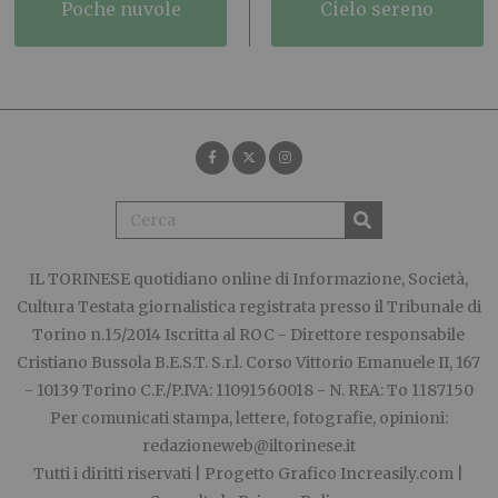
poche nuvole
cielo sereno
IL TORINESE
quotidiano online di Informazione, Società,
Cultura Testata giornalistica registrata presso il Tribunale di
Torino n.15/2014 Iscritta al ROC - Direttore responsabile
Cristiano Bussola B.E.S.T. S.r.l. Corso Vittorio Emanuele II, 167
- 10139 Torino C.F./P.IVA: 11091560018 - N. REA: To 1187150
Per comunicati stampa, lettere, fotografie, opinioni:
redazioneweb@iltorinese.it
Tutti i diritti riservati | Progetto Grafico
Increasily.com
|