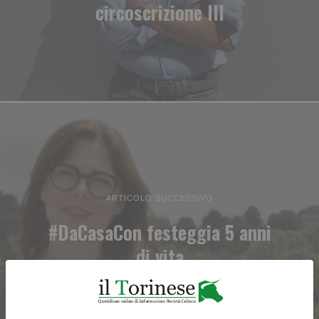
circoscrizione III
ARTICOLO SUCCESSIVO
#DaCasaCon festeggia 5 anni
di vita