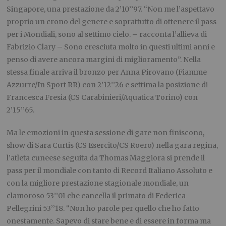
Singapore, una prestazione da 2’10’’97. “Non me l’aspettavo
proprio un crono del genere e soprattutto di ottenere il pass
per i Mondiali, sono al settimo cielo. – racconta l’allieva di
Fabrizio Clary – Sono cresciuta molto in questi ultimi anni e
penso di avere ancora margini di miglioramento”. Nella
stessa finale arriva il bronzo per Anna Pirovano (Fiamme
Azzurre/In Sport RR) con 2’12’’26 e settima la posizione di
Francesca Fresia (CS Carabinieri/Aquatica Torino) con
2’15’’65.
Ma le emozioni in questa sessione di gare non finiscono,
show di Sara Curtis (CS Esercito/CS Roero) nella gara regina,
l’atleta cuneese seguita da Thomas Maggiora si prende il
pass per il mondiale con tanto di Record Italiano Assoluto e
con la migliore prestazione stagionale mondiale, un
clamoroso 53’’01 che cancella il primato di Federica
Pellegrini 53’’18. “Non ho parole per quello che ho fatto
onestamente. Sapevo di stare bene e di essere in forma ma