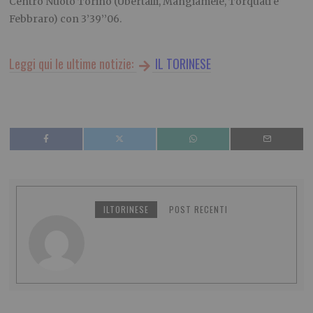
Centro Nuoto Torino (Ubertalli, Mangiamele, Torquati e
Febbraro) con 3’39’’06.
Leggi qui le ultime notizie:
IL TORINESE
ILTORINESE
POST RECENTI